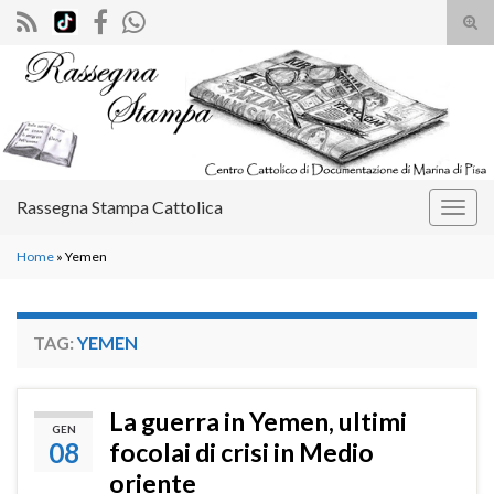
Atti
il
Search for:
mod
di
rice
Rassegna Stampa Cattolica
Attiv
la
Home
»
Yemen
navig
TAG:
YEMEN
La guerra in Yemen, ultimi
GEN
08
focolai di crisi in Medio
oriente