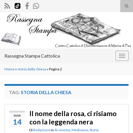
Atti
il
Search for:
mod
di
rice
Rassegna Stampa Cattolica
Attiv
la
Home
»
storia della chiesa
»
Pagina 2
navig
TAG:
STORIA DELLA CHIESA
Il nome della rosa, ci risiamo
MAR
14
con la leggenda nera
Di
Redazione
in
Al cinema
,
Medioevo
,
Storia