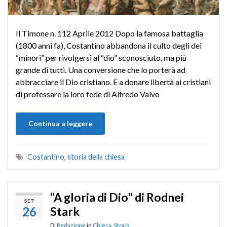
Il Timone n. 112 Aprile 2012 Dopo la famosa battaglia
(1800 anni fa), Costantino abbando­na il culto degli dei
“minori” per rivolgersi al “dio” sconosciuto, ma più
grande di tutti. Una conversione che lo porterà ad
abbracciare il Dio cristiano. E a donare libertà ai cristiani
di professare la loro fede di Alfredo Valvo
Continua a leggere
Costantino
,
storia della chiesa
“A gloria di Dio" di Rodnei
SET
26
Stark
Di
Redazione
in
Chiesa
,
Storia