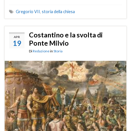
Gregorio VII
,
storia della chiesa
Costantino e la svolta di
APR
19
Ponte Milvio
Di
Redazione
in
Storia