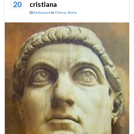
20
cristiana
Di
Redazione
in
Chiesa
,
Storia