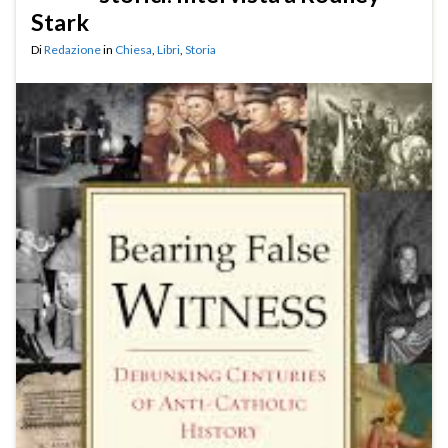
Stark
Di
Redazione
in
Chiesa
,
Libri
,
Storia