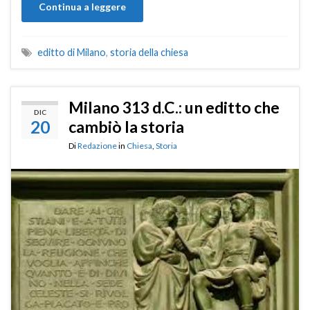
Continua a leggere
editto di Milano
,
storia della chiesa
Milano 313 d.C.: un editto che
DIC
20
cambiò la storia
Di
Redazione
in
Chiesa
,
Storia