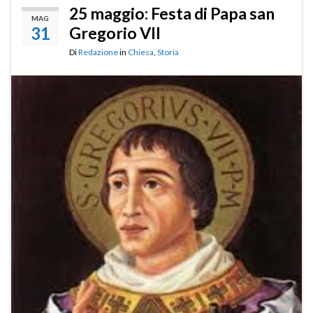
25 maggio: Festa di Papa san
MAG
31
Gregorio VII
Di
Redazione
in
Chiesa
,
Storia