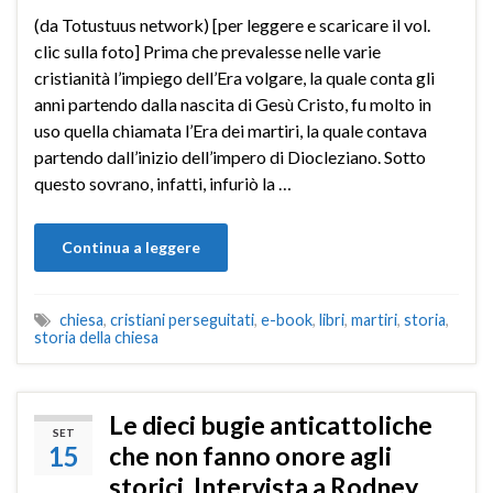
(da Totustuus network) [per leggere e scaricare il vol.
clic sulla foto] Prima che prevalesse nelle varie
cristianità l’impiego dell’Era volgare, la quale conta gli
anni partendo dalla nascita di Gesù Cristo, fu molto in
uso quella chiamata l’Era dei martiri, la quale contava
partendo dall’inizio dell’impero di Diocleziano. Sotto
questo sovrano, infatti, infuriò la …
Continua a leggere
chiesa
,
cristiani perseguitati
,
e-book
,
libri
,
martiri
,
storia
,
storia della chiesa
Le dieci bugie anticattoliche
SET
15
che non fanno onore agli
storici. Intervista a Rodney