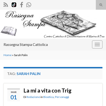
Atti
il
Search for:
mod
di
rice
Rassegna Stampa Cattolica
Attiv
la
Home
»
Sarah Palin
navig
TAG:
SARAH PALIN
La mi a vita con Trig
MAR
01
Di
Redazione
in
Bioetica
,
Personaggi