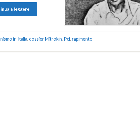
inua a leggere
ismo in Italia
,
dossier Mitrokin
,
Pci
,
rapimento