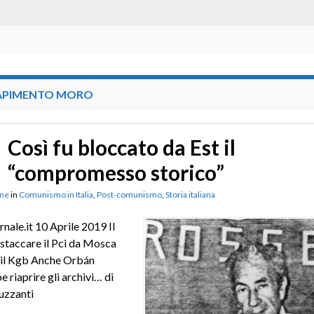
APIMENTO MORO
Così fu bloccato da Est il
“compromesso storico”
ne
in
Comunismo in Italia
,
Post-comunismo
,
Storia italiana
rnale.it 10 Aprile 2019 Il
 staccare il Pci da Mosca
 il Kgb Anche Orbán
 riaprire gli archivi… di
uzzanti