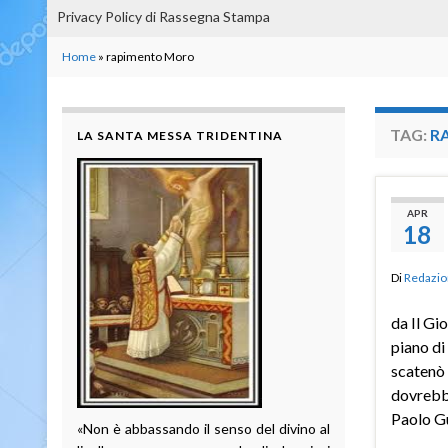
Privacy Policy di Rassegna Stampa
Home
»
rapimento Moro
TAG:
R
LA SANTA MESSA TRIDENTINA
APR
18
Di
Redazio
da Il Gio
piano di
scatenò
dovrebbe
Paolo G
«Non è abbassando il senso del divino al