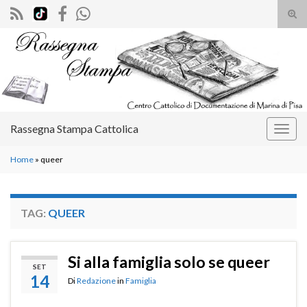
Atti
il
Search for:
mod
di
rice
Rassegna Stampa Cattolica
Attiv
la
Home
»
queer
navig
TAG:
QUEER
Si alla famiglia solo se queer
SET
14
Di
Redazione
in
Famiglia