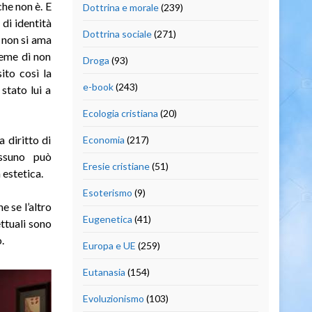
che non è. E
Dottrina e morale
(239)
 di identità
Dottrina sociale
(271)
i non si ama
teme dì non
Droga
(93)
ito così la
e-book
(243)
stato lui a
Ecologia cristiana
(20)
 diritto di
Economia
(217)
essuno può
Eresie cristiane
(51)
 estetica.
Esoterismo
(9)
e se l’altro
Eugenetica
(41)
ttuali sono
.
Europa e UE
(259)
Eutanasia
(154)
Evoluzionismo
(103)