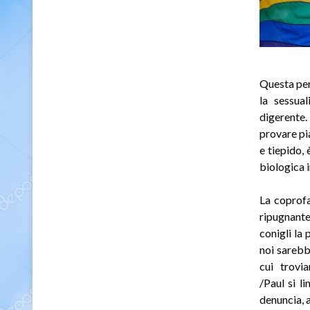
Questa per
la sessual
digerente. 
provare pi
e tiepido,
biologica 
La coprof
ripugnant
conigli la 
noi sarebb
cui trovi
/Paul si l
denuncia, a