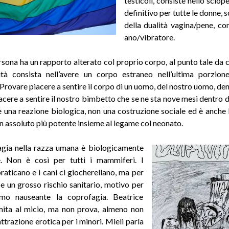
testicoli, con­siste nello sciop
definitivo per tutte le donne, 
della dualità vagina/pene, con
ano/vibratore.
sona ha un rapporto alterato col proprio corpo, al punto tale da 
ità consista nell’avere un corpo estraneo nell’ultima porzio
Provare piacere a sentire il corpo di un uomo, del nostro uomo, den
acere a sentire il nostro bimbetto che se ne sta nove mesi dentro di
 è una reazione biologica, non una costruzione sociale ed è anche 
in assoluto più potente insieme al legame col neonato.
agia nella razza umana è biologicamente
e. Non è così per tutti i mammiferi. I
praticano e i cani ci giocherellano, ma per
e un grosso rischio sanitario, motivo per
amo nauseante la coprofagia. Beatrice
imita al micio, ma non prova, almeno non
ttrazione erotica per i minori. Mieli parla