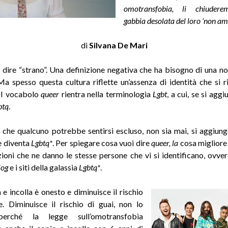
omotransfobia, li chiuder
gabbia desolata del loro ‘non amo
di
Silvana De Mari
 dire “strano”. Una definizione negativa che ha bisogno di una no
 Ma spesso questa cultura riflette un’assenza di identità che si ri
 II vocabolo
queer
rientra nella terminologia
Lgbt
, a cui, se si agg
btq
.
o che qualcuno potrebbe sentirsi escluso, non sia mai, si aggiun
e diventa
Lgbtq*
. Per spiegare cosa vuoi dire
queer, la
cosa migliore 
izioni che ne danno le stesse persone che vi si identificano, ovve
log
e i siti della galassia
Lgbtq*
.
e incolla è onesto e diminuisce il rischio
. Diminuisce il rischio di guai, non lo
 perché la legge sull’omotransfobia