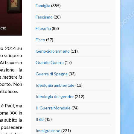
Famiglia
(355)
Fascismo
(28)
Filosofia
(88)
Fisco
(57)
aio 2014 su
Genocidio armeno
(11)
llo sciopero
 Attraverso
Grande Guerra
(17)
azione, la
Guerra di Spagna
(33)
e mettere la
aborto. Non
Ideologia ambientale
(13)
ttolico».
Ideologia del gender
(212)
a è Paul, ma
II Guerra Mondiale
(74)
noma XX in
Il 68
(43)
ha subito la
 possedere
Immigrazione
(221)