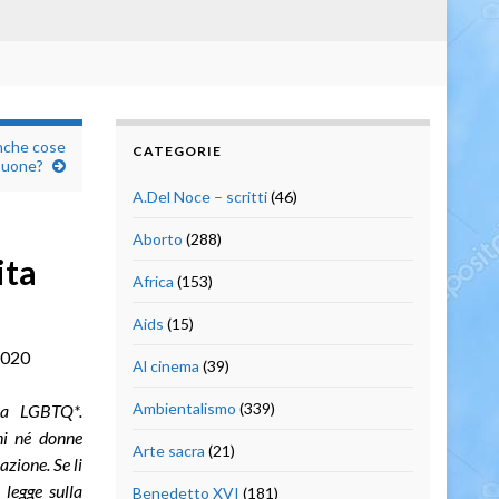
anche cose
CATEGORIE
buone?
A.Del Noce – scritti
(46)
Aborto
(288)
ita
Africa
(153)
Aids
(15)
 2020
Al cinema
(39)
Ambientalismo
(339)
gla LGBTQ*.
ni né donne
Arte sacra
(21)
zione. Se li
legge sulla
Benedetto XVI
(181)