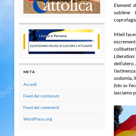
Elementi di
sublime b
coprofagia
Mieli face
escrementi 
colibatter
Liberation:
dell’utero
l’astinen
META
sodomia, il
Accedi
foto su Fac
lasciamo p
Feed dei contenuti
Feed dei commenti
WordPress.org