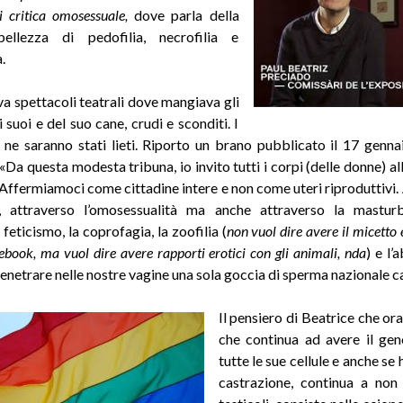
 critica
omosessuale,
dove parla della
ellezza di pedofilia, necrofilia e
.
va spettacoli teatrali dove mangiava gli
suoi e del suo cane, crudi e sconditi. I
i ne saranno stati lieti. Riporto un brano pubblicato il 17 genn
«Da questa modesta tribuna, io invito tutti i corpi (delle donne) a
. Affermiamoci come cittadine intere e non come uteri riproduttivi.
za, attraverso l’omosessualità ma anche attraverso la masturb
 feticismo, la coprofagia, la zoofilia (
non vuol dire avere il micetto 
ebook, ma vuol dire avere rapporti erotici con gli animali, nda
) e l’
enetrare nelle nostre vagine una sola goccia di sperma nazionale ca
Il pensiero di Beatrice che or
che continua ad avere il ge
tutte le sue cellule e anche se 
castrazione, continua a non