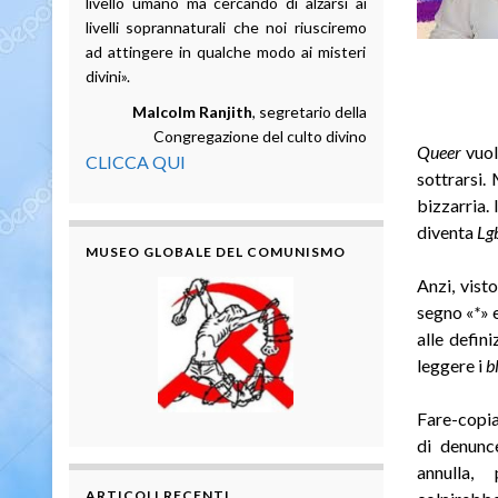
livello umano ma cercando di alzarsi ai
livelli soprannaturali che noi riusciremo
ad attingere in qualche modo ai misteri
divini».
Malcolm Ranjith
, segretario della
Congregazione del culto divino
Queer
vuol
CLICCA QUI
sottrarsi.
bizzarria.
diventa
Lg
MUSEO GLOBALE DEL COMUNISMO
Anzi, vist
segno «
*
» 
alle defin
leggere i
b
Fare-copia 
di denunce
annulla,
ARTICOLI RECENTI