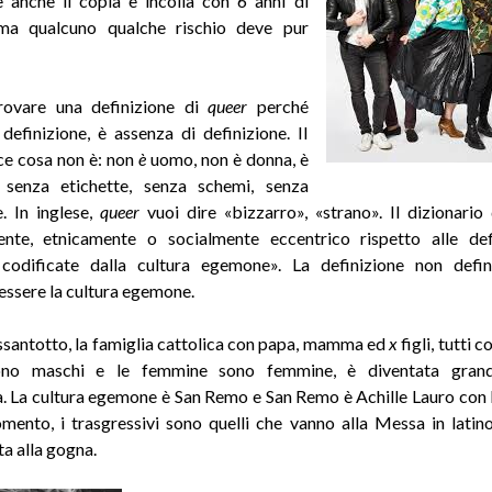
 anche il copia e incolla con 6 anni di
 ma qualcuno qualche rischio deve pur
trovare una definizione di
queer
perché
 definizione, è assenza di definizione. Il
ce cosa non è: non
è
uomo, non è donna, è
 senza etichette, senza schemi, senza
e. In inglese,
queer
vuoi dire «bizzarro», «strano». Il dizionario
ente, etnicamente o socialmente eccentrico rispetto alle defi
 codificate dalla cultura egemone». La definizione non defin
ssere la cultura egemone.
ssantotto, la famiglia cattolica con papa, mamma ed
x
figli, tutti c
ono maschi e le femmine sono femmine, è diventata grand
a. La cultura egemone è San Remo e San Remo è Achille Lauro con la
ento, i trasgressivi sono quelli che vanno alla Messa in latino
ta alla gogna.