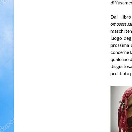
diffusamen
Dal libr
omosessua
maschi tem
luogo degl
prossima a
concerne l
qualcuno d
disgustosa
prelibato 