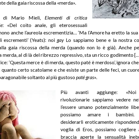
te della gaia riscossa della «merda».
o di Mario Mieli,
Elementi di critica
le
: «Del coito anale, gli eterosessuali
ono anche l’aureola escrementizia… ‘Ma l’Amore ha eretto la sua
i escrementi’ (Yeats): noi
gay
Lo sappiamo bene e la nostra co
lla gaia riscossa della merda (quando non lo è già). Anche p
a merda, al di là del ribrezzo repressivo, sta un ricco godimento [
ice: ‘Questa merce è di merda, questo paté è merdoso’, ignora che
 quanto certo scatolame e che esiste un parte delle feci, un cuor
paragonabile soltanto al più gustoso
paté gras
».
Più avanti aggiunge: «Noi
rivoluzionarie sappiamo vedere n
l’essere umano potenzialmente libe
possiamo amare i bambini. 
desiderarli eroticamente rispondend
voglia di Eros, possiamo cogliere 
braccia aperte la sensualità ineb