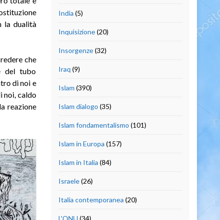
ero totale e
sostituzione
India
(5)
 la dualità
Inquisizione
(20)
Insorgenze
(32)
credere che
Iraq
(9)
ne del tubo
tro di noi e
Islam
(390)
 noi, caldo
la reazione
Islam dialogo
(35)
Islam fondamentalismo
(101)
Islam in Europa
(157)
Islam in Italia
(84)
Israele
(26)
Italia contemporanea
(20)
L'ONU
(34)