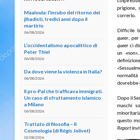
colpirebbe
prigione,
Maaloula: l’incubo del ritorno dei
correrlo.
jihadisti, tredici anni dopo il
martirio
Difficile 
06/08/2026
queer
, per
L’occidentalismo apocalittico di
queer
ci di
Peter Thiel
un «non»,
06/08/2026
definizion
«Sessualm
Da dove viene la violenza in Italia?
normalità
06/08/2026
dovrebbe e
Il pro-Pal che trafficava immigrati.
Un caso di sfruttamento islamico
Dopo il Se
a Milano
maschi s
06/08/2026
minoritari
questo mom
Trattato di filosofia – II
Report
invi
Cosmologia (di Régis Jolivet)
02/08/2026