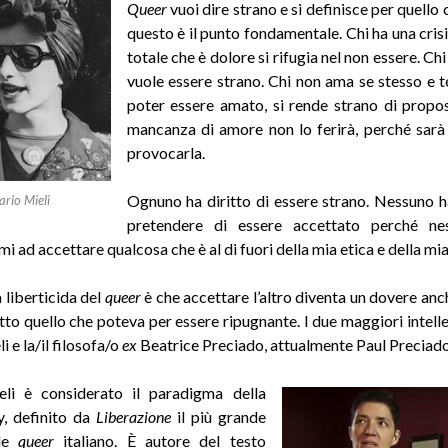
Queer
vuoi dire strano e si definisce per quello 
questo è il punto fondamentale. Chi ha una crisi
totale che è dolore si rifugia nel non essere. Ch
vuole essere strano. Chi non ama se stesso e 
poter essere amato, si rende strano di propos
mancanza di amore non lo ferirà, perché sarà 
provocarla.
Ognuno ha diritto di essere strano. Nessuno ha
rio Mieli
pretendere di essere accettato perché n
i ad accettare qualcosa che è al di fuori della mia etica e della mia
 liberticida del
queer
è che accettare l’altro diventa un dovere anch
utto quello che poteva per essere ripugnante. I due maggiori intelle
 e la/il filosofa/o
ex
Beatrice Preciado, attualmente Paul Preciado
li è considerato il paradigma della
y, definito da
Liberazione
il più grande
ale
queer
italiano. È autore del testo