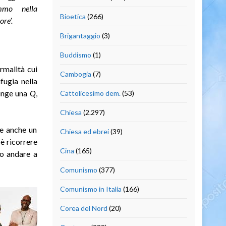
emmo nella
Bioetica
(266)
re’.
Brigantaggio
(3)
Buddismo
(1)
rmalità cui
Cambogia
(7)
fugia nella
iunge una
Q
,
Cattolicesimo dem.
(53)
Chiesa
(2.297)
ge anche un
Chiesa ed ebrei
(39)
è ricorrere
Cina
(165)
ro andare a
Comunismo
(377)
Comunismo in Italia
(166)
Corea del Nord
(20)