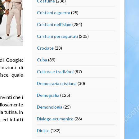
Costume
(238)
Cristiani e guerra
(25)
Cristiani nell'islam
(284)
Cristiani perseguitati
(205)
Crociate
(23)
 di Google:
Cuba
(39)
nizioni di
Cultura e tradizioni
(87)
isce quale
Democrazia cristiana
(30)
Demografia
(125)
onvinti che i
iosamente
Demonologia
(25)
 tutina. In
Dialogo ecumenico
(26)
 ed infatti
Diritto
(132)