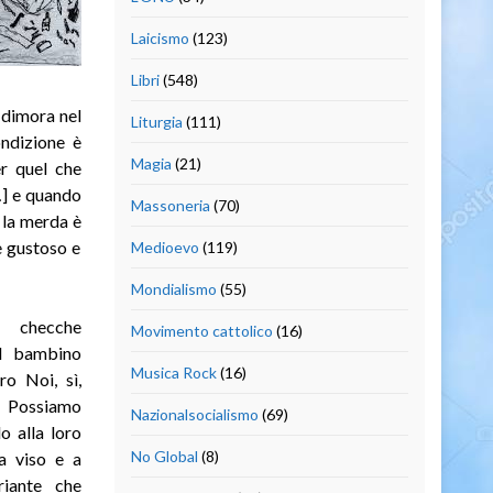
Laicismo
(123)
Libri
(548)
 dimora nel
Liturgia
(111)
ndizione è
Magia
(21)
er quel che
…] e quando
Massoneria
(70)
 la merda è
e gustoso e
Medioevo
(119)
Mondialismo
(55)
 checche
Movimento cattolico
(16)
el bambino
Musica Rock
(16)
ro Noi, sì,
Possiamo
Nazionalsocialismo
(69)
o alla loro
No Global
(8)
a viso e a
riante che