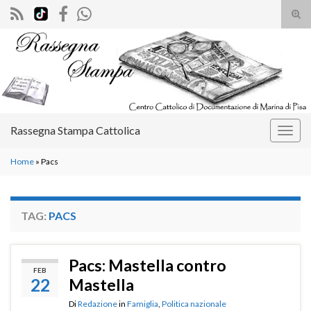
Atti
il
Search for:
mod
di
rice
Rassegna Stampa Cattolica
Attiv
la
Home
»
Pacs
navig
TAG:
PACS
Pacs: Mastella contro
FEB
22
Mastella
Di
Redazione
in
Famiglia
,
Politica nazionale