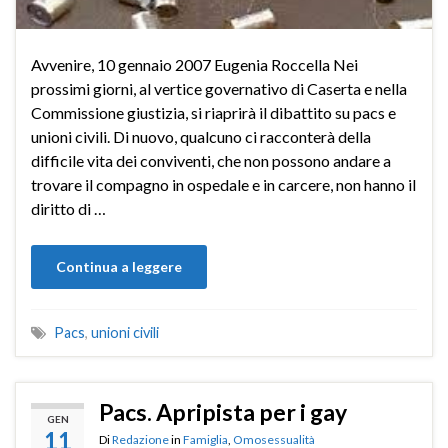
Avvenire, 10 gennaio 2007 Eugenia Roccella Nei
prossimi giorni, al vertice governativo di Caserta e nella
Commissione giustizia, si riaprirà il dibattito su pacs e
unioni civili. Di nuovo, qualcuno ci racconterà della
difficile vita dei conviventi, che non possono andare a
trovare il compagno in ospedale e in carcere, non hanno il
diritto di …
Continua a leggere
Pacs
,
unioni civili
Pacs. Apripista per i gay
GEN
11
Di
Redazione
in
Famiglia
,
Omosessualità