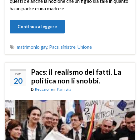
questi c’è anche la nozione che un figlio sia tale in quanto
ha un padre e una madre e …
Continua a leggere
matrimonio gay
,
Pacs
,
sinistre
,
Unione
Pacs: il realismo dei fatti. La
DIC
20
politica non li snobbi.
Di
Redazione
in
Famiglia