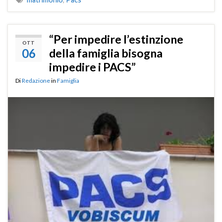
“Per impedire l’estinzione
OTT
06
della famiglia bisogna
impedire i PACS”
Di
Redazione
in
Famiglia