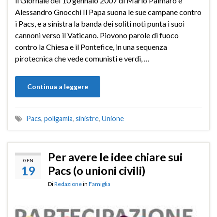
il Giornale del 10 gennaio 2007 di Mario Palmaro e
Alessandro Gnocchi Il Papa suona le sue campane contro
i Pacs, e a sinistra la banda dei soliti noti punta i suoi
cannoni verso il Vaticano. Piovono parole di fuoco
contro la Chiesa e il Pontefice, in una sequenza
pirotecnica che vede comunisti e verdi, …
Continua a leggere
Pacs
,
poligamia
,
sinistre
,
Unione
Per avere le idee chiare sui
GEN
19
Pacs (o unioni civili)
Di
Redazione
in
Famiglia