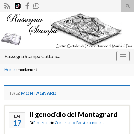
Atti
il
Search for:
mod
di
rice
Rassegna Stampa Cattolica
Attiv
la
Home
»
montagnard
navig
TAG:
MONTAGNARD
Il genocidio dei Montagnard
LUG
17
Di
Redazione
in
Comunismo
,
Paesi e continenti