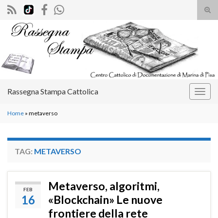
Atti
il
Search for:
mod
di
rice
Rassegna Stampa Cattolica
Attiv
la
Home
»
metaverso
navig
TAG:
METAVERSO
Metaverso, algoritmi,
FEB
16
«Blockchain» Le nuove
frontiere della rete