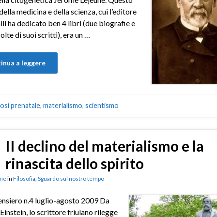
della medicina e della scienza, cui l’editore
li ha dedicato ben 4 libri (due biografie e
lte di suoi scritti), era un …
inua a leggere
osi prenatale
,
materialismo
,
scientismo
II declino del materialismo e la
rinascita dello spirito
ne
in
Filosofia
,
Sguardo sul nostro tempo
ensiero n.4 luglio-agosto 2009 Da
Einstein, lo scrittore friulano rilegge