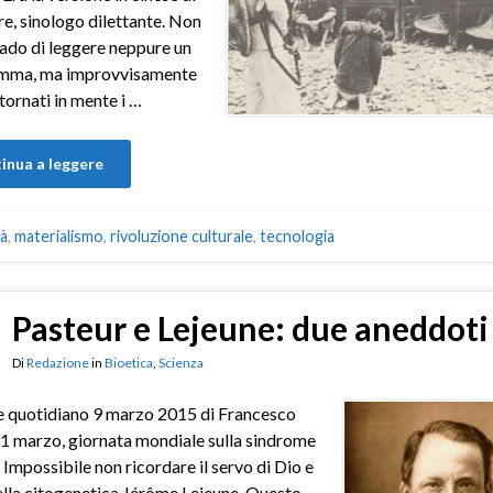
e, sinologo dilettante. Non
rado di leggere neppure un
mma, ma improvvisamente
tornati in mente i …
inua a leggere
tà
,
materialismo
,
rivoluzione culturale
,
tecnologia
Pasteur e Lejeune: due aneddoti
Di
Redazione
in
Bioetica
,
Scienza
e quotidiano 9 marzo 2015 di Francesco
1 marzo, giornata mondiale sulla sindrome
 Impossibile non ricordare il servo di Dio e
lla citogenetica Jérôme Lejeune. Questo