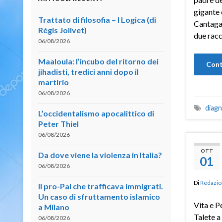
gigante 
Trattato di filosofia – I Logica (di
Cantagal
Régis Jolivet)
due racco
06/08/2026
Maaloula: l’incubo del ritorno dei
Cont
jihadisti, tredici anni dopo il
martirio
06/08/2026
diagn
L’occidentalismo apocalittico di
Peter Thiel
06/08/2026
OTT
Da dove viene la violenza in Italia?
01
06/08/2026
Di
Redazio
Il pro-Pal che trafficava immigrati.
Un caso di sfruttamento islamico
Vita e P
a Milano
Talete a 
06/08/2026