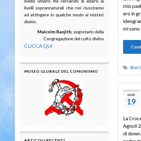
livello umano ma cercando di alzarsi ai
mio padr
livelli soprannaturali che noi riusciremo
ero in g
ad attingere in qualche modo ai misteri
ideogra
divini».
mi sono 
Malcolm Ranjith
, segretario della
Congregazione del culto divino
CLICCA QUI
Cont
liber
MUSEO GLOBALE DEL COMUNISMO
MAR
19
La Croc
Agnoli 2
di down.
ARTICOLI RECENTI
padre de