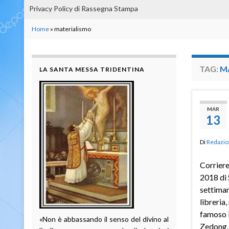
Privacy Policy di Rassegna Stampa
Home
»
materialismo
TAG:
M
LA SANTA MESSA TRIDENTINA
MAR
13
Di
Redazio
Corrier
2018 di
settiman
libreria,
famoso 
«Non è abbassando il senso del divino al
Zedong. 