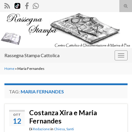
Atti
il
Search for:
mod
di
rice
Rassegna Stampa Cattolica
Attiv
la
Home
»
Maria Fernandes
navig
TAG:
MARIA FERNANDES
Costanza Xira e Maria
OTT
12
Fernandes
Di
Redazione
in
Chiesa
,
Santi