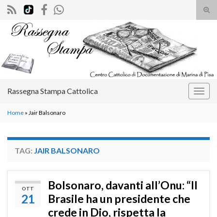
Atti
il
Search for:
mod
di
rice
Rassegna Stampa Cattolica
Attiv
la
Home
»
Jair Balsonaro
navig
TAG:
JAIR BALSONARO
Bolsonaro, davanti all’Onu: “Il
OTT
21
Brasile ha un presidente che
crede in Dio, rispetta la