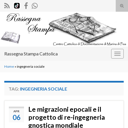
Atti
il
Search for:
mod
di
rice
Rassegna Stampa Cattolica
Attiv
la
Home
»
ingegneria sociale
navig
TAG:
INGEGNERIA SOCIALE
Le migrazioni epocali e il
APR
06
progetto di re-ingegneria
gnostica mondiale