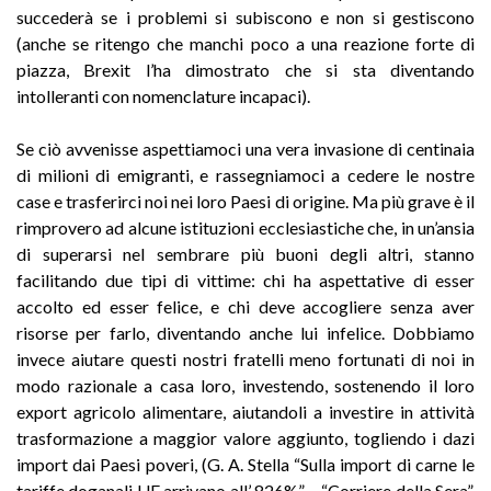
succederà se i problemi si subiscono e non si gestiscono
(anche se ritengo che manchi poco a una reazione forte di
piazza, Brexit l’ha dimostrato che si sta diventando
intolleranti con nomenclature incapaci).
Se ciò avvenisse aspettiamoci una vera invasione di centinaia
di milioni di emigranti, e rassegniamoci a cedere le nostre
case e trasferirci noi nei loro Paesi di origine. Ma più grave è il
rimprovero ad alcune istituzioni ecclesiastiche che, in un’ansia
di superarsi nel sembrare più buoni degli altri, stanno
facilitando due tipi di vittime: chi ha aspettative di esser
accolto ed esser felice, e chi deve accogliere senza aver
risorse per farlo, diventando anche lui infelice. Dobbiamo
invece aiutare questi nostri fratelli meno fortunati di noi in
modo razionale a casa loro, investendo, sostenendo il loro
export agricolo alimentare, aiutandoli a investire in attività
trasformazione a maggior valore aggiunto, togliendo i dazi
import dai Paesi poveri, (G. A. Stella “Sulla import di carne le
tariffe doganali UE arrivano all’ 826%” – “Corriere della Sera”,