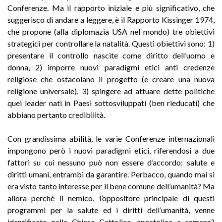
Conferenze. Ma il rapporto iniziale e più significativo, che
suggerisco di andare a leggere, è il Rapporto Kissinger 1974,
che propone (alla diplomazia USA nel mondo) tre obiettivi
strategici per controllare la natalità. Questi obiettivi sono: 1)
presentare il controllo nascite come diritto dell’uomo e
donna, 2) imporre nuovi paradigmi etici anti credenze
religiose che ostacolano il progetto (e creare una nuova
religione universale), 3) spingere ad attuare dette politiche
quei leader nati in Paesi sottosviluppati (ben rieducati) che
abbiano pertanto credibilità.
Con grandissima abilità, le varie Conferenze internazionali
impongono però i nuovi paradigmi etici, riferendosi a due
fattori su cui nessuno può non essere d’accordo: salute e
diritti umani, entrambi da garantire. Perbacco, quando mai si
era visto tanto interesse per il bene comune dell’umanità? Ma
allora perché il nemico, l’oppositore principale di questi
programmi per la salute ed i diritti dell’umanità, venne
identificato nella Chiesa Cattolica, apostolica e romana?