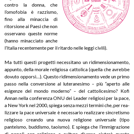
contro la donna, che
l’omofobia è razzismo,
fino alla minaccia di
ritorsione ai Paesi che non
osservano queste norme
(hanno minacciato anche
l’Italia recentemente per il ritardo nelle leggi civili).
Ma tutti questi progetti necessitano un ridimensionamento,
appunto, della morale religiosa cattolica (quella che avrebbe
dovuto opporsi…). Questo ridimensionamento vede un primo
passo nella conversione al luteranesimo – più “aperto alle
esigenze del mondo moderno” – del cattolicesimo? Kofi
Annan nella conferenza ONU dei Leader religiosi per la pace,
a New York nel 2000, spiega senza mezzi termini che, per rea­
lizzare la pace universale è necessario realizzare sincretismo
religioso creando una nuova religione universale (tipo
panteismo, buddismo, taoismo). E spiega che l’immigrazione
di popoli con religione e cultura diversa aiuterà questo