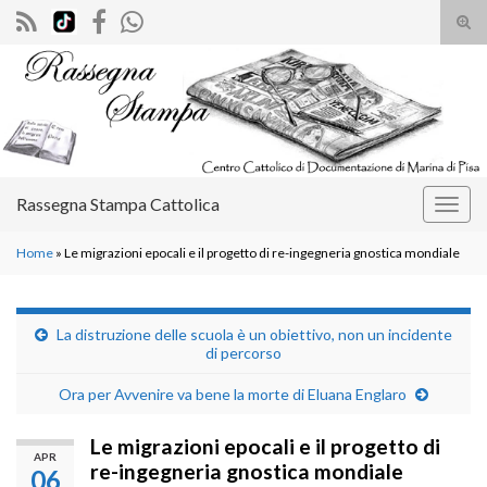
Atti
il
Search for:
mod
di
rice
Rassegna Stampa Cattolica
Attiv
la
Home
»
Le migrazioni epocali e il progetto di re-ingegneria gnostica mondiale
navig
La distruzione delle scuola è un obiettivo, non un incidente
di percorso
Ora per Avvenire va bene la morte di Eluana Englaro
Le migrazioni epocali e il progetto di
APR
re-ingegneria gnostica mondiale
06