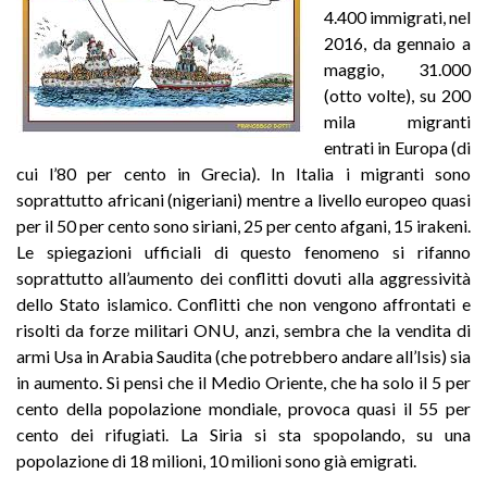
4.400 immigrati, nel
2016, da gennaio a
maggio, 31.000
(otto volte), su 200
mila migranti
entrati in Europa (di
cui l’80 per cento in Grecia). In Italia i migranti sono
soprattutto africani (nigeriani) mentre a livello europeo quasi
per il 50 per cento sono siriani, 25 per cento afgani, 15 irakeni.
Le spiegazioni ufficiali di questo fenomeno si rifanno
soprattutto all’aumento dei conflitti dovuti alla aggressività
dello Stato islamico. Conflitti che non vengono affrontati e
risolti da forze militari ONU, anzi, sembra che la vendita di
armi Usa in Arabia Saudita (che potrebbero andare all’Isis) sia
in aumento. Si pensi che il Medio Oriente, che ha solo il 5 per
cento della popolazione mondiale, provoca quasi il 55 per
cento dei rifugiati. La Siria si sta spopolando, su una
popolazione di 18 milioni, 10 milioni sono già emigrati.