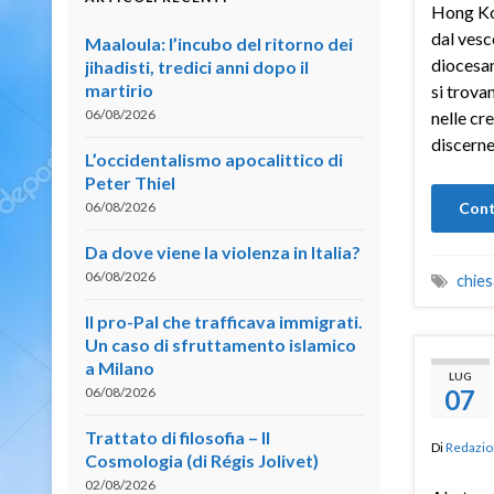
Hong Kon
dal vesc
Maaloula: l’incubo del ritorno dei
diocesan
jihadisti, tredici anni dopo il
martirio
si trovan
06/08/2026
nelle cr
discerne
L’occidentalismo apocalittico di
Peter Thiel
06/08/2026
Cont
Da dove viene la violenza in Italia?
06/08/2026
chies
Il pro-Pal che trafficava immigrati.
Un caso di sfruttamento islamico
a Milano
LUG
06/08/2026
07
Trattato di filosofia – II
Di
Redazio
Cosmologia (di Régis Jolivet)
02/08/2026