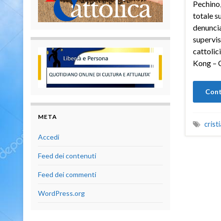
Pechino,
totale s
denuncia
supervis
cattolic
Kong – 
Cont
META
crist
Accedi
Feed dei contenuti
Feed dei commenti
WordPress.org