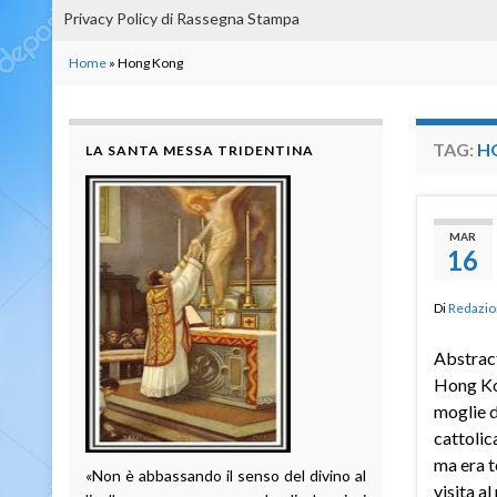
Privacy Policy di Rassegna Stampa
Home
»
Hong Kong
TAG:
H
LA SANTA MESSA TRIDENTINA
MAR
16
Di
Redazio
Abstract
Hong Ko
moglie d
cattolic
ma era t
«Non è abbassando il senso del divino al
visita al