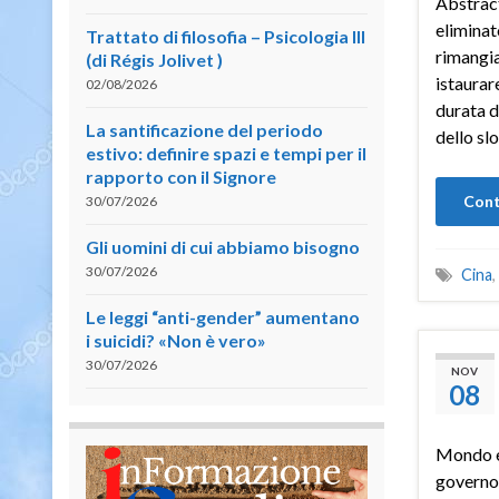
Abstract
eliminat
Trattato di filosofia – Psicologia III
rimangia
(di Régis Jolivet )
istaurar
02/08/2026
durata d
La santificazione del periodo
dello sl
estivo: definire spazi e tempi per il
rapporto con il Signore
Cont
30/07/2026
Gli uomini di cui abbiamo bisogno
30/07/2026
Cina
,
Le leggi “anti-gender” aumentano
i suicidi? «Non è vero»
30/07/2026
NOV
08
Mondo e
governo 