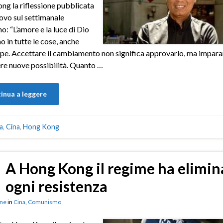
g la riflessione pubblicata
ovo sul settimanale
o: “L’amore e la luce di Dio
o in tutte le cose, anche
epe. Accettare il cambiamento non significa approvarlo, ma impara
re nuove possibilità. Quanto …
inua a leggere
a
,
Cina
,
Hong Kong
A Hong Kong il regime ha elimin
ogni resistenza
ne
in
Cina
,
Comunismo