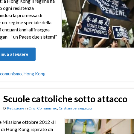
: a Hong Kong il regime ha
o ogni resistenza
ndosi la promessa di
e un regime speciale della
i cnquant’anni all’insegna
ogan : ” un Paese due sistemi”
inua a leggere
comunismo
,
Hong Kong
Scuole cattoliche sotto attacco
Di
Redazione
in
Cina
,
Comunismo
,
Cristiani perseguitati
 Missione ottobre 2012 «II
di Hong Kong, ispirato da