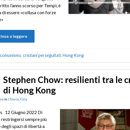
ritto l’anno scorso per Tempi, è
 di essere «collusa con forze
e»
inua a leggere
comunismo
,
cristiani perseguitati
,
Hong Kong
Stephen Chow: resilienti tra le 
di Hong Kong
ne
in
Chiesa
,
Cina
s 12 Giugno 2022 Di
l restringersi sempre più
 degli spazi di libertà a