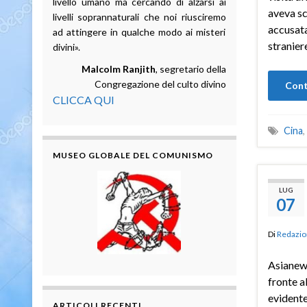
livello umano ma cercando di alzarsi ai
aveva sc
livelli soprannaturali che noi riusciremo
accusata
ad attingere in qualche modo ai misteri
stranier
divini».
Malcolm Ranjith
, segretario della
Congregazione del culto divino
Cont
CLICCA QUI
Cina
,
MUSEO GLOBALE DEL COMUNISMO
LUG
07
Di
Redazio
Asianew
fronte a
evidente
ARTICOLI RECENTI