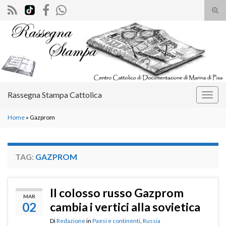
Atti
il
Search for:
mod
di
rice
Rassegna Stampa Cattolica
Attiv
la
Home
»
Gazprom
navig
TAG:
GAZPROM
Il colosso russo Gazprom
MAR
02
cambia i vertici alla sovietica
Di
Redazione
in
Paesi e continenti
,
Russia