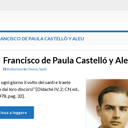
ANCISCO DE PAULA CASTELLÒ Y ALEU
Francisco de Paula Castelló y Al
Di
Redazione
in
Chiesa
,
Santi
ogni giorno il volto dei santi e traete
 dai loro discorsi” [Didaché IV, 2; CN ed.,
8, pag. 32].
inua a leggere