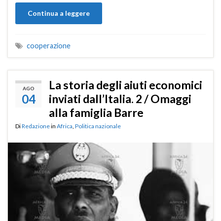
Continua a leggere
cooperazione
La storia degli aiuti economici
AGO
04
inviati dall’Italia. 2 / Omaggi
alla famiglia Barre
Di
Redazione
in
Africa
,
Politica nazionale