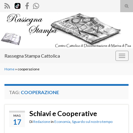
Atti
il
Search for:
mod
di
rice
Rassegna Stampa Cattolica
Attiv
la
Home
»
cooperazione
navig
TAG:
COOPERAZIONE
Schiavi e Cooperative
MAG
17
Di
Redazione
in
Economia
,
Sguardo sul nostro tempo