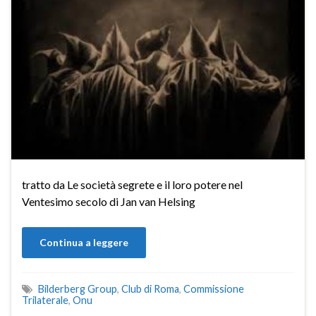
tratto da Le società segrete e il loro potere nel
Ventesimo secolo di Jan van Helsing
Continua a leggere
Bilderberg Group
,
Club di Roma
,
Commissione
Trilaterale
,
Onu