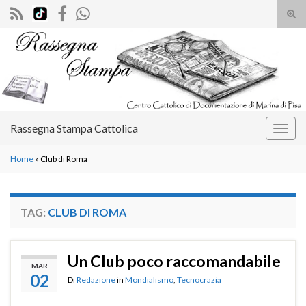
Atti
il
Search for:
mod
di
rice
Rassegna Stampa Cattolica
Attiv
la
Home
»
Club di Roma
navig
TAG:
CLUB DI ROMA
Un Club poco raccomandabile
MAR
02
Di
Redazione
in
Mondialismo
,
Tecnocrazia