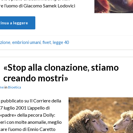
are l’uomo di Giacomo Samek Lodovici
inua a leggere
zione
,
embrioni umani
,
fivet
,
legge 40
«Stop alla clonazione, stiamo
creando mostri»
ne
in
Bioetica
 pubblicato su Il Corriere della
 7 luglio 2001 L’appello di
«padre» della pecora Dolly:
eri con molte anomalie, meglio
are l’uomo di Ennio Caretto