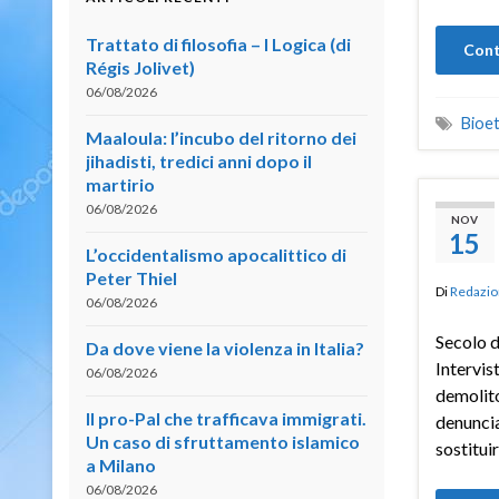
Trattato di filosofia – I Logica (di
Cont
Régis Jolivet)
06/08/2026
Bioet
Maaloula: l’incubo del ritorno dei
jihadisti, tredici anni dopo il
martirio
06/08/2026
NOV
15
L’occidentalismo apocalittico di
Peter Thiel
Di
Redazio
06/08/2026
Secolo d
Da dove viene la violenza in Italia?
Intervis
06/08/2026
demolito
Il pro-Pal che trafficava immigrati.
denuncia
Un caso di sfruttamento islamico
sostitui
a Milano
06/08/2026