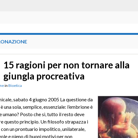
LONAZIONE
15 ragioni per non tornare alla
giungla procreativa
ne
in
Bioetica
icale, sabato 4 giugno 2005 La questione da
 è una sola, semplice, essenziale: l’embrione è
e umano? Posto che sì, tutto il resto deve
re questo principio. Un filosofo strapazza i
” con un prontuario impolitico, unilaterale,
ole e pieno di buoni motivi per non