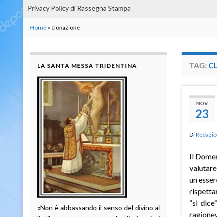
Privacy Policy di Rassegna Stampa
Home
»
clonazione
TAG:
C
LA SANTA MESSA TRIDENTINA
NOV
23
Di
Redazio
Il Domen
valutare
un esser
rispetta
“si dice
«Non è abbassando il senso del divino al
ragionev