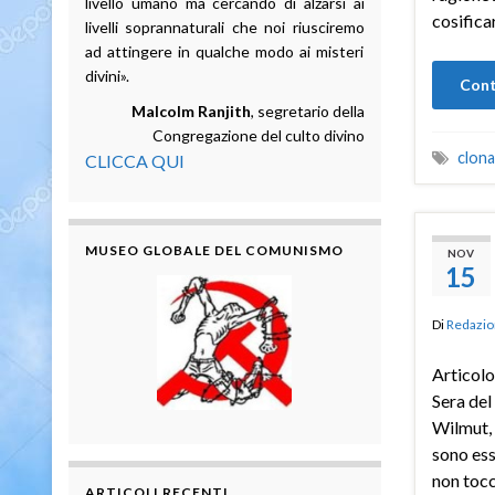
livello umano ma cercando di alzarsi ai
cosific
livelli soprannaturali che noi riusciremo
ad attingere in qualche modo ai misteri
divini».
Cont
Malcolm Ranjith
, segretario della
Congregazione del culto divino
clona
CLICCA QUI
MUSEO GLOBALE DEL COMUNISMO
NOV
15
Di
Redazio
Articolo
Sera del
Wilmut, 
sono ess
non tocc
ARTICOLI RECENTI