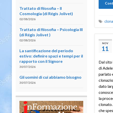
Cont
Trattato di filosofia – II
Cosmologia (di Régis Jolivet)
02/08/2026
clona
Trattato di filosofia – Psicologia III
(di Régis Jolivet )
02/08/2026
NOV
11
La santificazione del periodo
estivo: definire spazi e tempi per il
rapporto con il Signore
Dal sito
30/07/2026
di Adele
parlato e
Gli uomini di cui abbiamo bisogno
clonazio
30/07/2026
dato lar
conosce 
la proce
clonato.
che spes