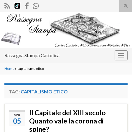
Atti
il
Search for:
mod
di
rice
Rassegna Stampa Cattolica
Attiv
la
Home
»
capitalismo etico
navig
TAG:
CAPITALISMO ETICO
Il Capitale del XIII secolo
APR
05
Quanto vale la corona di
spine?