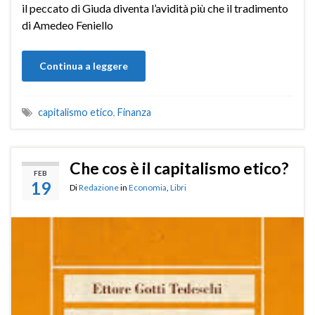
il peccato di Giuda diventa l’avidità più che il tradimento
di Amedeo Feniello
Continua a leggere
capitalismo etico
,
Finanza
Che cos è il capitalismo etico?
FEB
19
Di
Redazione
in
Economia
,
Libri