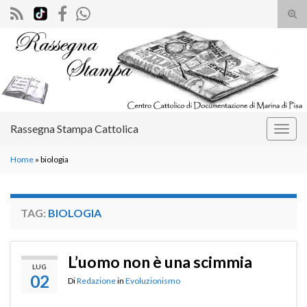
Atti
il
Search for:
mod
di
rice
Rassegna Stampa Cattolica
Attiv
la
Home
»
biologia
navig
TAG:
BIOLOGIA
L’uomo non è una scimmia
LUG
02
Di
Redazione
in
Evoluzionismo