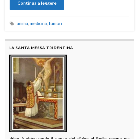
Continua a leggere
anima
,
medicina
,
tumori
LA SANTA MESSA TRIDENTINA
«Non è abbassando il senso del divino al livello umano ma