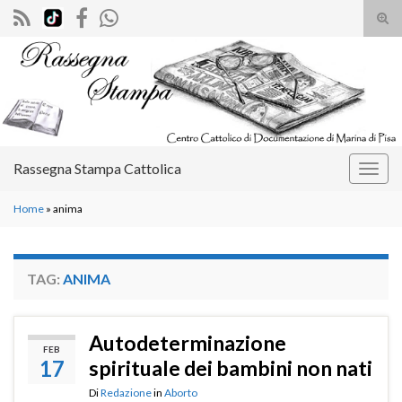
Atti
il
Search for:
mod
di
rice
Rassegna Stampa Cattolica
Attiv
la
Home
»
anima
navig
TAG:
ANIMA
Autodeterminazione
FEB
17
spirituale dei bambini non nati
Di
Redazione
in
Aborto