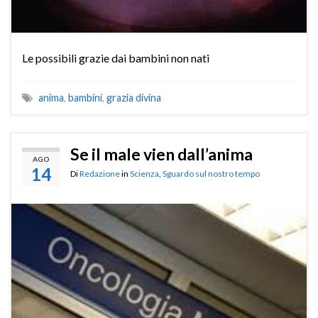
Le possibili grazie dai bambini non nati
anima
,
bambini
,
grazia divina
Se il male vien dall’anima
AGO
14
Di
Redazione
in
Scienza
,
Sguardo sul nostro tempo