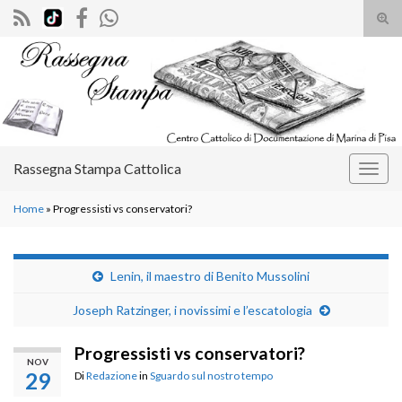
Atti
il
Search for:
mod
di
rice
Rassegna Stampa Cattolica
Attiv
la
Home
»
Progressisti vs conservatori?
navig
Lenin, il maestro di Benito Mussolini
Joseph Ratzinger, i novissimi e l’escatologia
Progressisti vs conservatori?
NOV
29
Di
Redazione
in
Sguardo sul nostro tempo