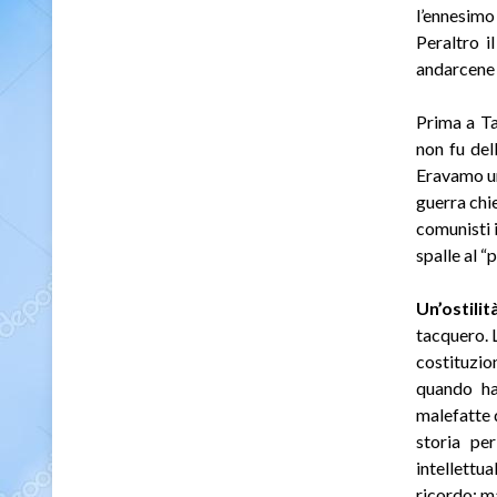
l’ennesimo
Peraltro i
andarcene v
Prima a Ta
non fu del
Eravamo un
guerra chi
comunisti i
spalle al “
Un’ostili
tacquero. 
costituzio
quando ha
malefatte 
storia pe
intellettu
ricordo: m