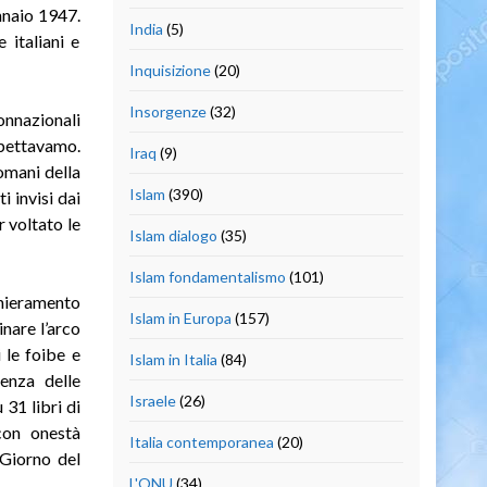
nnaio 1947.
India
(5)
 italiani e
Inquisizione
(20)
Insorgenze
(32)
onnazionali
spettavamo.
Iraq
(9)
omani della
Islam
(390)
 invisi dai
r voltato le
Islam dialogo
(35)
Islam fondamentalismo
(101)
chieramento
Islam in Europa
(157)
nare l’arco
 le foibe e
Islam in Italia
(84)
enza delle
Israele
(26)
31 libri di
con onestà
Italia contemporanea
(20)
 Giorno del
L'ONU
(34)