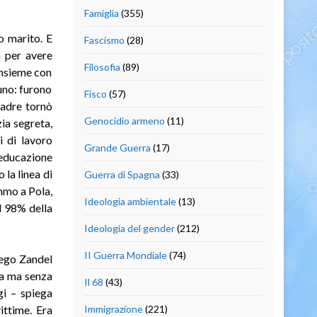
Famiglia
(355)
o marito. E
Fascismo
(28)
a per avere
Filosofia
(89)
insieme con
uno: furono
Fisco
(57)
madre tornò
Genocidio armeno
(11)
zia segreta,
i di lavoro
Grande Guerra
(17)
educazione
la linea di
Guerra di Spagna
(33)
mmo a Pola,
Ideologia ambientale
(13)
l 98% della
Ideologia del gender
(212)
II Guerra Mondiale
(74)
Diego Zandel
ta ma senza
Il 68
(43)
gi – spiega
ittime. Era
Immigrazione
(221)