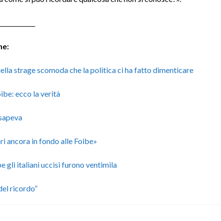
____________
he:
ella strage scomoda che la politica ci ha fatto dimenticare
ibe: ecco la verità
sapeva
ari ancora in fondo alle Foibe»
be gli italiani uccisi furono ventimila
del ricordo”