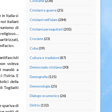
Costume
(238)
Cristiani e guerra
(25)
in Italia si
Cristiani nell'islam
(284)
noi italiani
omunismo di
Cristiani perseguitati
(205)
o religioso…
Crociate
(23)
rtirizzati,
nifacio».
Cuba
(39)
ntifascisti
Cultura e tradizioni
(87)
 non voleva
Democrazia cristiana
(30)
 li mandò a
l’Istria. E
Demografia
(125)
olici della
Demonologia
(25)
i Togliatti
Dialogo ecumenico
(26)
e spariva di
Diritto
(132)
ue notti di