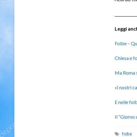
____________
Leggi anc
Foibe – Qu
Chiesa e fo
Ma Roma 
«I nostri c
E nelle foi
Il “Giorno 
foibe