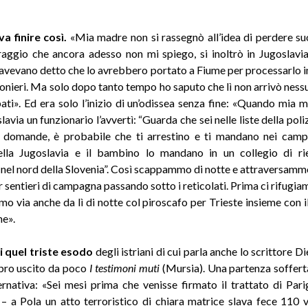
a finire così.
«Mia madre non si rassegnò all’idea di perdere su
aggio che ancora adesso non mi spiego, si inoltrò in Jugoslavi
i avevano detto che lo avrebbero portato a Fiume per processarlo 
igionieri. Ma solo dopo tanto tempo ho saputo che lì non arrivò ness
ibati». Ed era solo l’inizio di un’odissea senza fine: «Quando mia 
lavia un funzionario l’avvertì: “Guarda che sei nelle liste della poli
 domande, è probabile che ti arrestino e ti mandano nei camp
ella Jugoslavia e il bambino lo mandano in un collegio di ri
nel nord della Slovenia”. Così scappammo di notte e attraversammo 
r sentieri di campagna passando sotto i reticolati. Prima ci rifugia
o via anche da lì di notte col piroscafo per Trieste insieme con i
e».
 di quel triste esodo
degli istriani di cui parla anche lo scrittore 
libro uscito da poco
I testimoni muti
(Mursia). Una partenza soffer
ernativa: «Sei mesi prima che venisse firmato il trattato di Pari
 – a Pola un atto terroristico di chiara matrice slava fece 110 v