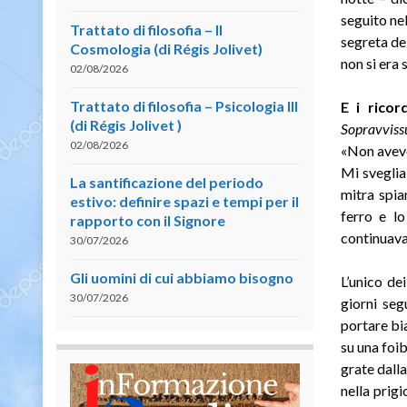
seguito nel
Trattato di filosofia – II
segreta de
Cosmologia (di Régis Jolivet)
non si era s
02/08/2026
Trattato di filosofia – Psicologia III
E i ricor
(di Régis Jolivet )
Sopravvissu
02/08/2026
«Non avevo
Mi sveglia
La santificazione del periodo
mitra spia
estivo: definire spazi e tempi per il
ferro e lo
rapporto con il Signore
continuava
30/07/2026
Gli uomini di cui abbiamo bisogno
L’unico de
30/07/2026
giorni seg
portare bi
su una foib
grate dalla
nella prig