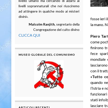
livello umano ma cercando di alzarsi ai
livelli soprannaturali che noi riusciremo
ad attingere in qualche modo ai misteri
divini».
fosse ieri
Malcolm Ranjith
, segretario della
la mano. N
Congregazione del culto divino
CLICCA QUI
Piero Tar
come pochi
finirono t
fece spar
MUSEO GLOBALE DEL COMUNISMO
mondiale 
lasciarono
con il trat
«Tutto c
quando nel
l’Istria e 
funzionari
stati info
lasciare t
ARTICOLI RECENTI