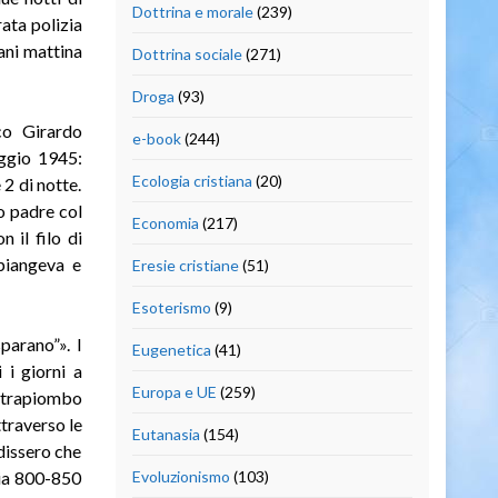
Dottrina e morale
(239)
rata polizia
ani mattina
Dottrina sociale
(271)
Droga
(93)
co Girardo
e-book
(244)
aggio 1945:
Ecologia cristiana
(20)
2 di notte.
o padre col
Economia
(217)
 il filo di
 piangeva e
Eresie cristiane
(51)
Esoterismo
(9)
parano”». I
Eugenetica
(41)
 i giorni a
Europa e UE
(259)
 strapiombo
ttraverso le
Eutanasia
(154)
 dissero che
via 800-850
Evoluzionismo
(103)