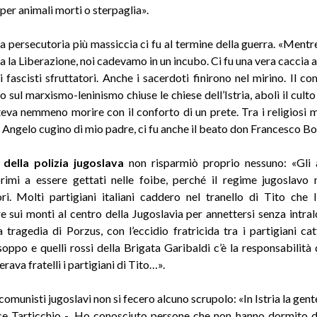
per animali morti o sterpaglia».
 persecutoria più massiccia ci fu al termine della guerra. «Mentre 
 la Liberazione, noi cadevamo in un incubo. Ci fu una vera caccia a 
i fascisti sfruttatori. Anche i sacerdoti finirono nel mirino. Il c
 sul marxismo-leninismo chiuse le chiese dell’Istria, abolì il cult
eva nemmeno morire con il conforto di un prete. Tra i religiosi ma
n Angelo cugino di mio padre, ci fu anche il beato don Francesco Bo
 della polizia
jugoslava
non risparmiò proprio nessuno: «Gli a
rimi a essere gettati nelle foibe, perché il regime jugoslavo
ori. Molti partigiani italiani caddero nel tranello di Tito che
 sui monti al centro della Jugoslavia per annettersi senza intralci 
a tragedia di Porzus, con l’eccidio fratricida tra i partigiani catt
oppo e quelli rossi della Brigata Garibaldi c’è la responsabilità d
rava fratelli i partigiani di Tito…».
 comunisti jugoslavi non si fecero alcuno scrupolo: «In Istria la gent
ce Tarticchio -. Ho conosciuto persone che non hanno dormito d