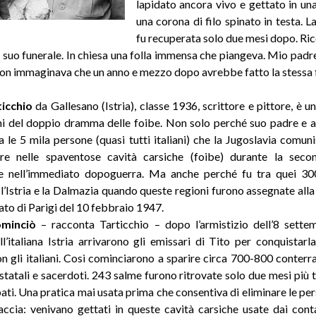
lapidato ancora vivo e gettato in un
una corona di filo spinato in testa. L
fu recuperata solo due mesi dopo. R
 il suo funerale. In chiesa una folla immensa che piangeva. Mio padr
on immaginava che un anno e mezzo dopo avrebbe fatto la stessa 
ticchio
da Gallesano (Istria), classe 1936, scrittore e pittore, è 
 del doppio dramma delle foibe. Non solo perché suo padre e al
ra le 5 mila persone (quasi tutti italiani) che la Jugoslavia comuni
ire nelle spaventose cavità carsiche (foibe) durante la seco
e nell’immediato dopoguerra. Ma anche perché fu tra quei 30
 l’Istria e la Dalmazia quando queste regioni furono assegnate alla
tato di Parigi del 10 febbraio 1947.
ominciò
– racconta Tarticchio – dopo l’armistizio dell’8 sette
l’italiana Istria arrivarono gli emissari di Tito per conquistarl
non gli italiani. Così cominciarono a sparire circa 700-800 conterra
 statali e sacerdoti. 243 salme furono ritrovate solo due mesi più t
ibati. Una pratica mai usata prima che consentiva di eliminare le pe
raccia: venivano gettati in queste cavità carsiche usate dai con