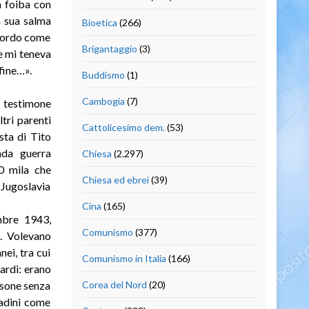
a foiba con
a sua salma
Bioetica
(266)
icordo come
Brigantaggio
(3)
e mi teneva
fine…».
Buddismo
(1)
Cambogia
(7)
un testimone
tri parenti
Cattolicesimo dem.
(53)
sta di Tito
nda guerra
Chiesa
(2.297)
0 mila che
Chiesa ed ebrei
(39)
 Jugoslavia
Cina
(165)
mbre 1943,
Comunismo
(377)
a. Volevano
nei, tra cui
Comunismo in Italia
(166)
ardi: erano
rsone senza
Corea del Nord
(20)
tadini come