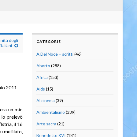
unità degli
CATEGORIE
italiani
A.Del Noce – scritti
(46)
Aborto
(288)
Africa
(153)
aio 2011
Aids
(15)
Al cinema
(39)
 era un mio
Ambientalismo
(339)
 lo prelevò
Istria, il 16
Arte sacra
(21)
u mutilato,
Benedetto XVI
(181)