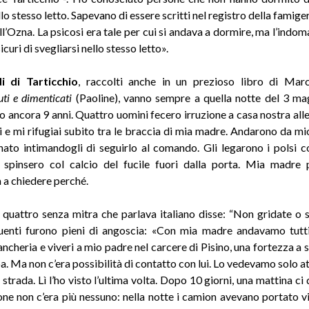
lo stesso letto. Sapevano di essere scritti nel registro della famige
ll’Ozna. La psicosi era tale per cui si andava a dormire, ma l’indom
icuri di svegliarsi nello stesso letto».
di di Tarticchio
, raccolti anche in un prezioso libro di Mar
ti e dimenticati
(Paoline), vanno sempre a quella notte del 3 m
 ancora 9 anni. Quattro uomini fecero irruzione a casa nostra alle 
i e mi rifugiai subito tra le braccia di mia madre. Andarono da mi
nato intimandogli di seguirlo al comando. Gli legarono i polsi con
 spinsero col calcio del fucile fuori dalla porta. Mia madre
 a chiedere perché.
i quattro senza mitra che parlava italiano disse: “Non gridate o s
uenti furono pieni di angoscia: «Con mia madre andavamo tutti
ancheria e viveri a mio padre nel carcere di Pisino, una fortezza a
a. Ma non c’era possibilità di contatto con lui. Lo vedevamo solo a
 strada. Lì l’ho visto l’ultima volta. Dopo 10 giorni, una mattina ci
ione non c’era più nessuno: nella notte i camion avevano portato 