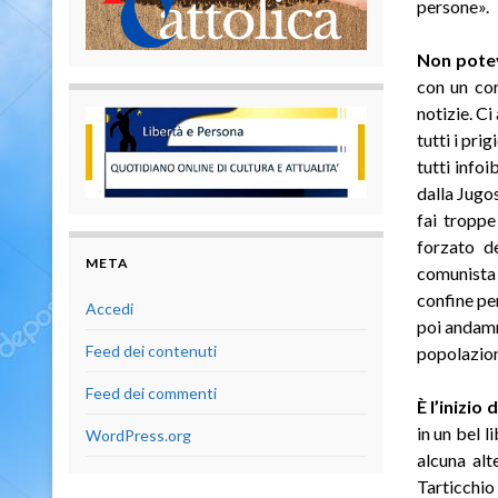
persone».
Non potev
con un cor
notizie. C
tutti i pr
tutti info
dalla Jugos
fai troppe
forzato d
META
comunista 
confine pe
Accedi
poi andamm
Feed dei contenuti
popolazion
Feed dei commenti
È l’inizio
in un bel 
WordPress.org
alcuna alt
Tarticchio