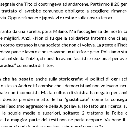
 segnale che Tito ci costringeva ad andarcene. Partimmo il 20 ge
l trattato ci avrebbe comunque obbligato a scegliere: rimanere
ia. Oppure rimanere jugoslavi e restare sulla nostra terra».
ranto da una sorella, poi a Milano. Ma l’accoglienza dei nostri c
le migliori. Anzi. «Non ci fu quella solidarietà fraterna che ci a
 corpo estraneo in una società che non ci voleva. La gente all’ind
edeva pane e lavoro e noi eravamo un ulteriore peso. Poi siamo stati
taliani sin dall’inizio, ci consideravano fascisti e reazionari per ave
paradiso” comunista di Tito».
tà che ha pesato
anche sulla storiografia: «I politici di ogni s
Lo stesso Andreotti ammise che i democristiani non volevano incri
nale con i comunisti. Ma la cultura di sinistra ha negato per anni
 dovuto prenderne atto le ha “giustificate” come la consegu
del Fascismo aggressore della Jugoslavia. Ho fatto una ricerca: su 
r le scuole medie e superiori, soltanto 2 trattano le Foibe 
ale. La maggior parte dei testi non ne parla neppure. Va bene il
a come si può ricordare qualcosa che non si conosce?».