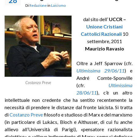
28
Di
Redazione
in
Laicismo
dal sito dell’
UCCR –
Unione Cristiani
Cattolici Razionali
10
settembre, 2011
Maurizio Ravasio
Oltre a Jeff Sparrow (cfr.
Ultimissima 29/06/11
) e
André Comte-Sponville
Costanzo Preve
(cfr.
Ultimissima
28/06/11
), c’è un altro
intellettuale non credente che ha sentito recentemente la
necessità di prendere le distanze dal fronte laicista. Si tratta
di
Costanzo Preve
filosofo e studioso di Marx e del marxismo
(in particolare di Lukàcs, Bloch e Althusser, di cui fu anche
allievo all’Università di Parigi), «pensatore razionalista
dialettico» e «allievo indipendente di Marx» come si definisce