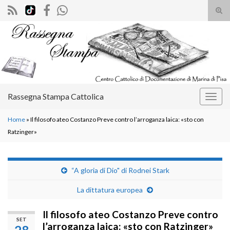
Atti
il
Search for:
mod
di
rice
Rassegna Stampa Cattolica
Attiv
la
Home
»
Il filosofo ateo Costanzo Preve contro l’arroganza laica: «sto con
navig
Ratzinger»
“A gloria di Dio" di Rodnei Stark
La dittatura europea
Il filosofo ateo Costanzo Preve contro
SET
l’arroganza laica: «sto con Ratzinger»