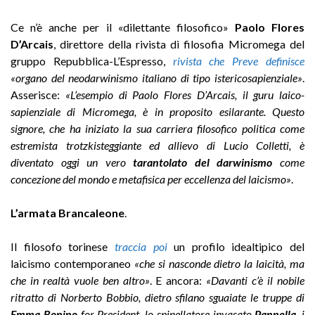
Ce n’è anche per il «dilettante filosofico»
Paolo Flores
D’Arcais
, direttore della rivista di filosofia Micromega del
gruppo Repubblica-L’Espresso,
rivista che Preve definisce
«organo del neodarwinismo italiano di tipo istericosapienziale»
.
Asserisce:
«L’esempio di Paolo Flores D’Arcais, il guru laico-
sapienziale di Micromega, è in proposito esilarante. Questo
signore, che ha iniziato la sua carriera filosofico politica come
estremista trotzkisteggiante ed allievo di Lucio Colletti, è
diventato oggi un vero
tarantolato del darwinismo
come
concezione del mondo e metafisica per eccellenza del laicismo»
.
L’armata Brancaleone
.
Il filosofo torinese
traccia poi
un profilo idealtipico del
laicismo contemporaneo
«che si nasconde dietro la laicità, ma
che in realtà vuole ben altro»
. E ancora:
«Davanti c’è il nobile
ritratto di Norberto Bobbio, dietro sfilano sguaiate le truppe di
Emma Bonino
for President, lo spinellatore invasato
Pannella
, i