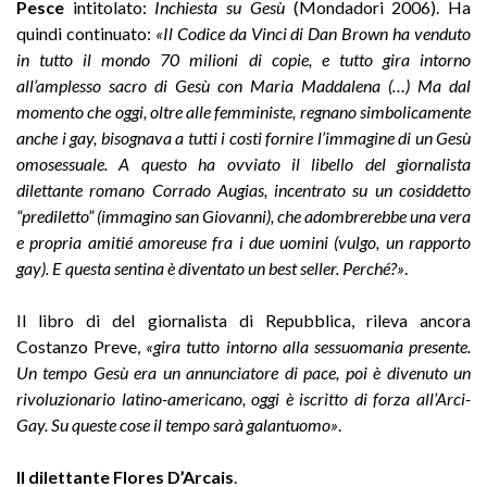
Pesce
intitolato:
Inchiesta su Gesù
(Mondadori 2006). Ha
quindi continuato:
«Il Codice da Vinci di Dan Brown ha venduto
in tutto il mondo 70 milioni di copie, e tutto gira intorno
all’amplesso sacro di Gesù con Maria Maddalena (…) Ma dal
momento che oggi, oltre alle femministe, regnano simbolicamente
anche i gay, bisognava a tutti i costi fornire l’immagine di un Gesù
omosessuale. A questo ha ovviato il libello del giornalista
dilettante romano Corrado Augias, incentrato su un cosiddetto
“prediletto” (immagino san Giovanni), che adombrerebbe una vera
e propria amitié amoreuse fra i due uomini (vulgo, un rapporto
gay). E questa sentina è diventato un best seller. Perché?»
.
Il libro di del giornalista di Repubblica, rileva ancora
Costanzo Preve,
«gira tutto intorno alla sessuomania presente.
Un tempo Gesù era un annunciatore di pace, poi è divenuto un
rivoluzionario latino-americano, oggi è iscritto di forza all’Arci-
Gay. Su queste cose il tempo sarà galantuomo»
.
Il dilettante Flores D
’
Arcais
.