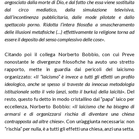
angosciato dalla morte di Dio, e dal fatto che essa viene sostituita
dal circo mediatico, dalla simulazione televisiva,
dall’incontinenza pubblicitaria, dalle mode pilotate e dallo
spettacolo porno. Ridotta l’intera filosofia a smascheramento
delle illusioni metafisiche (…) effettivamente la religione torna ad
essere il deposito del senso complessivo delle cose»
.
Citando poi il collega Norberto Bobbio, con cui Preve
nonostante le divergenze filosofiche ha avuto uno stretto
rapporto, mette in guardia dai pericoli del laicismo
organizzato:
«Il “laicismo” è invece a tutti gli effetti un profilo
ideologico, anche se spesso si traveste da innocua metodologia
istituzionale sotto il velo (anzi, sotto il burka) della laicità»
. Del
resto, questo fu detto in modo cristallino dal “papa” laico per
eccellenza, Norberto Bobbio:
«Il laicismo che ha bisogno di
armarsi e di organizzarsi rischia di diventare una chiesa
contrapposta ad altre chiese»
. Con un’aggiunta necessaria: non
“rischia” per nulla, è a tutti gli effetti una chiesa, anzi una setta.