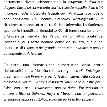
nettamente diversi, riconoscendo la
«superiorità della sua
diagnosi filosofica sul presente storico rispetto a quella della tribù
laico-postmoderna-ateo-sbeffeggiatrice»
. Analizza poi quello
che considera
«lo scontro simbolico Ratzinger-laici»
in
riferimento soprattutto ai fatti dell’Università La Sapienza,
quando fu impedito a Benedetto XVI di tenere una lezione (in
un’università fondata, tra l’altro, da un altro pontefice:
Bonifacio VIII) sottolineando come da un lato, quello del
papa, c’è
«il recupero del grande umanesimo classico, a partire
ovviamente da Aristotele.
Dall’altro, una ricostruzione fumettistica della storia
dell’umanità, della filosofia e della religione».
«Se Ratzinger –
argomenta infine Preve – è per la legittimazione della categoria
filosofica di verità, mentre i cosiddetti “laici” sono di fatto per il
fisicalismo e per il relativismo, non ho dubbi. Pur essendo un
allievo critico di Spinoza, Hegel e Marx, e non un pensatore
cristiano, e neppure cattolico,
sto dalla parte di Ratzinger
»
.