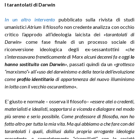
I tarantolati di Darwin
In un altro intervento
pubblicato sulla rivista di studi
umanistici
Atrium
il filosofo non credente analizza con occhio
critico l’approdo all’ideologia laicista dei
«tarantolati di
Darwin»
come fase finale di un processo sociale di
riconversione ideologica degli ex-sessantottini
«che
s
’
interessavano freneticamente di Marx alcuni decenni fa e oggi
lo
hanno sostituito con Darwin
»
, passati quindi da un
«grottesco
“marxismo”»
all’
«uso del darwinismo e della teoria dell
’
evoluzione
come
profilo identitario
di appartenenza del nuovo illuminismo
in lotta con il vecchio oscurantismo»
.
E’ giusto e normale – osserva il filosofo–
«essere atei o credenti,
materialisti e idealisti, sopportarsi a vicenda e dialogare nel modo
più sereno e serio possibile. Come professore di filosofia, non ho
fatto altro per tutta la mia vita. Ma qui abbiamo a che fare con dei
tarantolati i quali, disillusi dalla propria arrogante ideologia
precedente, e completamente “riconciliati” con la società