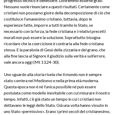
progresso tecnico e benessere. Dovremmo esserne grati.
Nessuno vuole rinunciare a questi risultati. Certamente come
cristiani non possiamo gioire della decomposizione di ciò che
costituisce l’umanesimo cristiano, tuttavia, dopo le
esperienze fatte, imporre a tutti tramite lo Stato, se
necessario con la forza, la fede cristiana e i relativi precetti
morali non può essere la soluzione. Soprattutto bisogna
ricordare che la coercizione è contraria alla fede cristiana
stessa. E la parabola di Gesù della zizzania e del grano, che
alla fine lascia al Signore il giudizio sulla verità e sull’errore,
vale ancora oggi (Mt 13,24-30).
Uno sguardo alla storia rivela che il mondo non è sempre
stato com’era nel Medioevo e nella prima età moderna.
Questa epoca non è né l’unica possibile né può essere
postulata come modello inevitabile con cui misurare il nostro
tempo. Infatti, c’è già stato un tempo in cui i cristiani non
dettavano le leggi dello Stato. Già una volta hanno vissuto in
uno Stato «permissivo». Erano i primi secoli del cristianesimo,