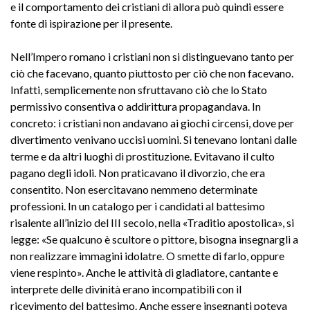
e il comportamento dei cristiani di allora può quindi essere
fonte di ispirazione per il presente.
Nell’Impero romano i cristiani non si distinguevano tanto per
ciò che facevano, quanto piuttosto per ciò che non facevano.
Infatti, semplicemente non sfruttavano ciò che lo Stato
permissivo consentiva o addirittura propagandava. In
concreto: i cristiani non andavano ai giochi circensi, dove per
divertimento venivano uccisi uomini. Si tenevano lontani dalle
terme e da altri luoghi di prostituzione. Evitavano il culto
pagano degli idoli. Non praticavano il divorzio, che era
consentito. Non esercitavano nemmeno determinate
professioni. In un catalogo per i candidati al battesimo
risalente all’inizio del III secolo, nella «Traditio apostolica», si
legge: «Se qualcuno è scultore o pittore, bisogna insegnargli a
non realizzare immagini idolatre. O smette di farlo, oppure
viene respinto». Anche le attività di gladiatore, cantante e
interprete delle divinità erano incompatibili con il
ricevimento del battesimo. Anche essere insegnanti poteva