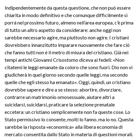
Indipendentemente da questa questione, che non può essere
chiarita in modo definitivo e che comunque difficilmente si
porrà nel prossimo futuro, almeno nell’area europea, c’è prima
di tutto un altro aspetto da considerare: anche oggi non
sarebbe necessario agire, ma piuttosto non agire. I cristiani
dovrebbero innanzitutto imparare nuovamente che fare ciò
che fanno tutti non è il metro di misura del cristiano. Già nei
tempi antichi Giovanni Crisostomo diceva ai fedeli: «Non
citatemi le leggi emanate da coloro che sono fuori. Dio non vi
giudicherà in quel giorno secondo quelle leggi, ma secondo
quelle che egli stesso ha emanato». Oggi, quindi, un cristiano
dovrebbe sapere e dire a se stesso: abortire, divorziare,
contrarre un matrimonio omosessuale, aiutare altri a
suicidarsi, suicidarsi, praticare la selezione prenatale
eccetera: un cristiano semplicemente non fa queste cose. Lo
Stato permissivo lo consente, molti lo fanno, ma io no. Questa
sarebbe la risposta «economica» alla libera economia di
mercato consentita dallo Stato in materia di questioni morali.