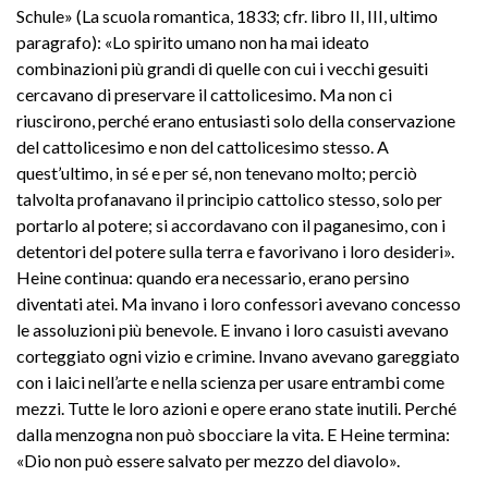
Schule» (La scuola romantica, 1833; cfr. libro II, III, ultimo
paragrafo): «Lo spirito umano non ha mai ideato
combinazioni più grandi di quelle con cui i vecchi gesuiti
cercavano di preservare il cattolicesimo. Ma non ci
riuscirono, perché erano entusiasti solo della conservazione
del cattolicesimo e non del cattolicesimo stesso. A
quest’ultimo, in sé e per sé, non tenevano molto; perciò
talvolta profanavano il principio cattolico stesso, solo per
portarlo al potere; si accordavano con il paganesimo, con i
detentori del potere sulla terra e favorivano i loro desideri».
Heine continua: quando era necessario, erano persino
diventati atei. Ma invano i loro confessori avevano concesso
le assoluzioni più benevole. E invano i loro casuisti avevano
corteggiato ogni vizio e crimine. Invano avevano gareggiato
con i laici nell’arte e nella scienza per usare entrambi come
mezzi. Tutte le loro azioni e opere erano state inutili. Perché
dalla menzogna non può sbocciare la vita. E Heine termina:
«Dio non può essere salvato per mezzo del diavolo».