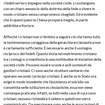
i fedeli nel loro impegno nella società civile. Li sostengono
con un chiaro annuncio della dottrina della fede a vivere in
modo cristiano senza compromessi sbagliati. Ed è evidente
che in questi paesi la Chiesa prospera meglio, in parte
addirittura fiorisce.
Affinché i cristiani non si limitino a seguire ciò che fanno tutti,
la testimonianza coraggiosa della gerarchia ecclesiastica non
è certamente sufficiente. È necessario anche il sostegno
reciproco dei fedeli. Questo inizia nel matrimonio cristiano
tra i coniugi e si manifesta in una moltitudine di iniziative della
società civile. Possono essere scuole e asili sostenuti da
genitori cristiani. Ci sono anche strutture sanitarie che
operano secondo i principi cristiani. E anche se lo Stato ora
esige in modo invadente che l’assistenza al suicidio sia
consentita nelle istituzioni ecclesiastiche, essa non viene
comunque praticata. Infatti, se tutti nella casa di cura sono
cristiani, nessuno richiederà il veleno e quindi non verrà
somministrato. Da menzionare sono anche le associazioni di