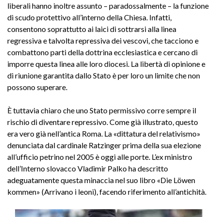
liberali hanno inoltre assunto – paradossalmente – la funzione
di scudo protettivo all’interno della Chiesa. Infatti,
consentono soprattutto ai laici di sottrarsi alla linea
regressiva e talvolta repressiva dei vescovi, che tacciono e
combattono parti della dottrina ecclesiastica e cercano di
imporre questa linea alle loro diocesi. La libertà di opinione e
di riunione garantita dallo Stato è per loro un limite che non
possono superare.
È tuttavia chiaro che uno Stato permissivo corre sempre il
rischio di diventare repressivo. Come già illustrato, questo
era vero già nell’antica Roma. La «dittatura del relativismo»
denunciata dal cardinale Ratzinger prima della sua elezione
all’ufficio petrino nel 2005 è oggi alle porte. L’ex ministro
dell’Interno slovacco Vladimir Palko ha descritto
adeguatamente questa minaccia nel suo libro «Die Löwen
kommen» (Arrivano i leoni), facendo riferimento all’antichità.