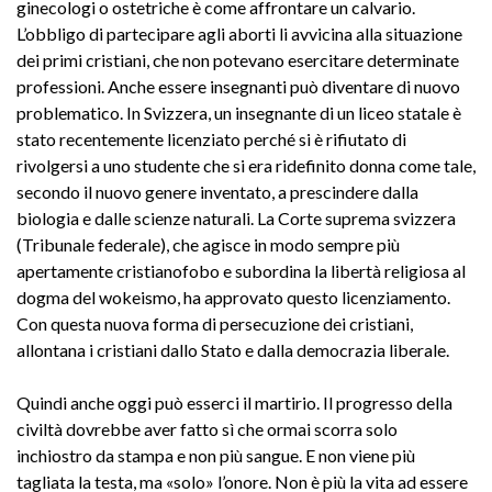
ginecologi o ostetriche è come affrontare un calvario.
L’obbligo di partecipare agli aborti li avvicina alla situazione
dei primi cristiani, che non potevano esercitare determinate
professioni. Anche essere insegnanti può diventare di nuovo
problematico. In Svizzera, un insegnante di un liceo statale è
stato recentemente licenziato perché si è rifiutato di
rivolgersi a uno studente che si era ridefinito donna come tale,
secondo il nuovo genere inventato, a prescindere dalla
biologia e dalle scienze naturali. La Corte suprema svizzera
(Tribunale federale), che agisce in modo sempre più
apertamente cristianofobo e subordina la libertà religiosa al
dogma del wokeismo, ha approvato questo licenziamento.
Con questa nuova forma di persecuzione dei cristiani,
allontana i cristiani dallo Stato e dalla democrazia liberale.
Quindi anche oggi può esserci il martirio. Il progresso della
civiltà dovrebbe aver fatto sì che ormai scorra solo
inchiostro da stampa e non più sangue. E non viene più
tagliata la testa, ma «solo» l’onore. Non è più la vita ad essere