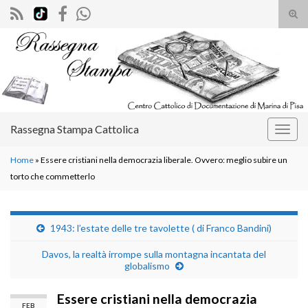
Atti
il
Search for:
mod
di
rice
Rassegna Stampa Cattolica
Attiv
la
Home
»
Essere cristiani nella democrazia liberale. Ovvero: meglio subire un
navig
torto che commetterlo
1943: l’estate delle tre tavolette ( di Franco Bandini)
Davos, la realtà irrompe sulla montagna incantata del
globalismo
Essere cristiani nella democrazia
FEB