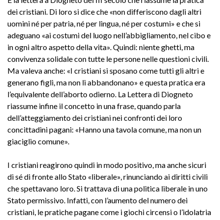
dei cristiani. Di loro si dice che «non differiscono dagli altri
uomini né per patria, né per lingua, né per costumi» e che si
adeguano «ai costumi del luogo nell’abbigliamento, nel cibo e
in ogni altro aspetto della vita». Quindi: niente ghetti, ma
convivenza solidale con tutte le persone nelle questioni civili.
Ma valeva anche: «I cristiani si sposano come tutti gli altri e
generano figli, ma non li abbandonano» e questa pratica era
l’equivalente dell’aborto odierno. La Lettera di Diogneto
riassume infine il concetto in una frase, quando parla
dell’atteggiamento dei cristiani nei confronti dei loro
concittadini pagani: «Hanno una tavola comune, ma non un
giaciglio comune».
I cristiani reagirono quindi in modo positivo, ma anche sicuri
di sé di fronte allo Stato «liberale», rinunciando ai diritti civili
che spettavano loro. Si trattava di una politica liberale in uno
Stato permissivo. Infatti, con l’aumento del numero dei
cristiani, le pratiche pagane come i giochi circensi o l’idolatria