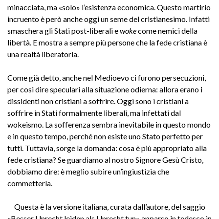
minacciata, ma «solo» l’esistenza economica. Questo martirio
incruento è però anche oggi un seme del cristianesimo. Infatti
smaschera gli Stati post-liberali e
woke
come nemici della
libertà. E mostra a sempre più persone che la fede cristiana è
una realtà liberatoria.
Come già detto, anche nel Medioevo ci furono persecuzioni,
per così dire speculari alla situazione odierna: allora erano i
dissidenti non cristiani a soffrire. Oggi sono i cristiani a
soffrire in Stati formalmente liberali, ma infettati dal
wokeismo. La sofferenza sembra inevitabile in questo mondo
e in questo tempo, perché non esiste uno Stato perfetto per
tutti. Tuttavia, sorge la domanda: cosa è più appropriato alla
fede cristiana? Se guardiamo al nostro Signore Gesù Cristo,
dobbiamo dire: è meglio subire un’ingiustizia che
commetterla.
Questa è la versione italiana, curata dall’autore, del saggio
«Besser Unrecht leiden als Unrecht tun» apparso in tedesco in