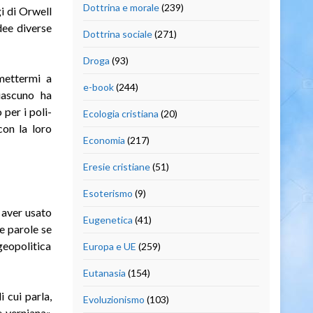
Dottrina e morale
(239)
i di Orwell
dee diverse
Dottrina sociale
(271)
Droga
(93)
mettermi a
e-book
(244)
iascuno ha
 per i poli­
Ecologia cristiana
(20)
con la loro
Economia
(217)
Eresie cristiane
(51)
Esoterismo
(9)
 aver usato
Eugenetica
(41)
e pa­role se
geopolitica
Europa e UE
(259)
Eutanasia
(154)
 cui parla,
Evoluzionismo
(103)
 vernia­na»