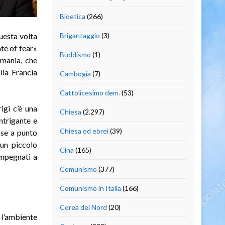
Bioetica
(266)
questa volta
Brigantaggio
(3)
ate of fear»
Buddismo
(1)
rmania, che
alla Francia
Cambogia
(7)
Cattolicesimo dem.
(53)
igi c’è una
Chiesa
(2.297)
ntrigante e
Chiesa ed ebrei
(39)
sse a punto
 un piccolo
Cina
(165)
impegnati a
Comunismo
(377)
Comunismo in Italia
(166)
Corea del Nord
(20)
 l’ambiente