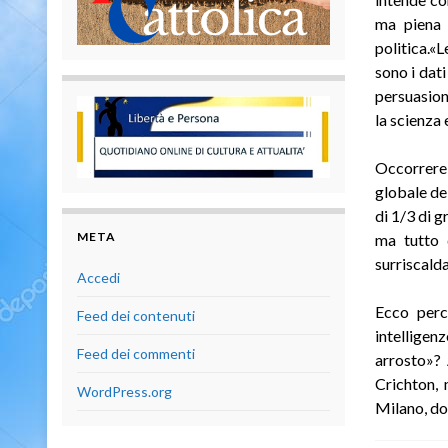
ma piena 
politica.«L
sono i dati
persua­sion
la scienza 
Occorrere
globale del
di 1/3 di g
META
ma tut­to 
surriscald
Accedi
Ecco perc
Feed dei contenuti
intelligen
Feed dei commenti
arrosto»? 
Crichton, 
WordPress.org
Milano, dov