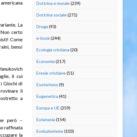
a americana
Dottrina e morale
(239)
Dottrina sociale
(271)
variante. La
Droga
(93)
? Non certo
e-book
(244)
misti! Come
aini, bensì
Ecologia cristiana
(20)
Economia
(217)
 Yanukovich
Eresie cristiane
(51)
lie, il cui
i Giochi di
Esoterismo
(9)
rovinare il
Eugenetica
(41)
costretto a
Europa e UE
(259)
Eutanasia
(154)
che però –
o raffinata
Evoluzionismo
(103)
ccupare la