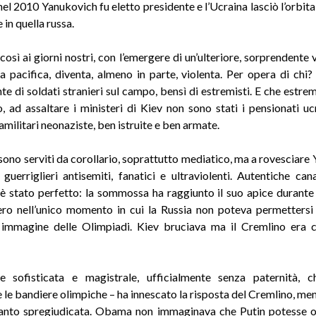
 nel 2010 Yanukovich fu eletto presidente e l’Ucraina lasciò l’orbit
 in quella russa.
osì ai giorni nostri, con l’emergere di un’ulteriore, sorprendente 
a pacifica, diventa, almeno in parte, violenta. Per opera di chi
te di soldati stranieri sul campo, bensì di estremisti. E che estre
, ad assaltare i ministeri di Kiev non sono stati i pensionati ucr
amilitari neonaziste, ben istruite e ben armate.
i sono serviti da corollario, soprattutto mediatico, ma a rovesciare
 guerriglieri antisemiti, fanatici e ultraviolenti. Autentiche canag
 stato perfetto: la sommossa ha raggiunto il suo apice durante 
ro nell’unico momento in cui la Russia non poteva permettersi 
 immagine delle Olimpiadi. Kiev bruciava ma il Cremlino era 
e sofisticata e magistrale, ufficialmente senza paternità, 
le bandiere olimpiche – ha innescato la risposta del Cremlino, men
tanto spregiudicata. Obama non immaginava che Putin potesse o