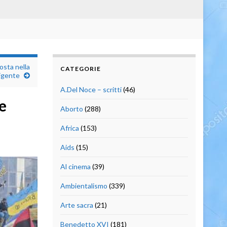
osta nella
CATEGORIE
vigente
A.Del Noce – scritti
(46)
e
Aborto
(288)
Africa
(153)
Aids
(15)
Al cinema
(39)
Ambientalismo
(339)
Arte sacra
(21)
Benedetto XVI
(181)