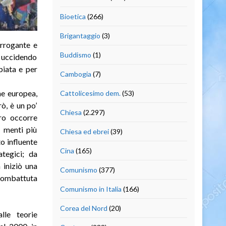
Bioetica
(266)
Brigantaggio
(3)
arrogante e
Buddismo
(1)
, uccidendo
biata e per
Cambogia
(7)
ne europea,
Cattolicesimo dem.
(53)
ò, è un po’
Chiesa
(2.297)
ero occorre
e menti più
Chiesa ed ebrei
(39)
o influente
Cina
(165)
ategici; da
 iniziò una
Comunismo
(377)
 combattuta
Comunismo in Italia
(166)
Corea del Nord
(20)
lle teorie