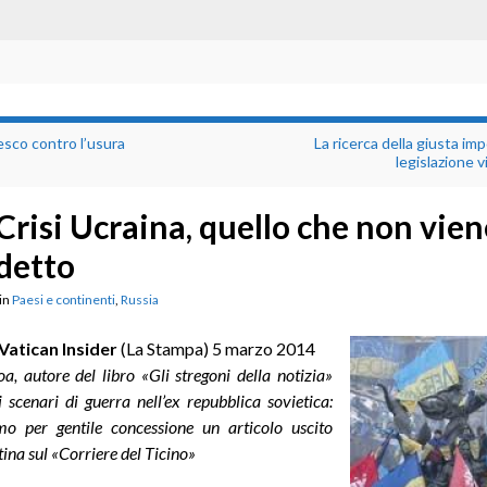
sco contro l’usura
La ricerca della giusta imp
legislazione 
Crisi Ucraina, quello che non vien
detto
in
Paesi e continenti
,
Russia
Vatican Insider
(La Stampa) 5 marzo 2014
oa, autore del libro
«Gli stregoni della notizia»
i scenari di guerra nell’ex repubblica sovietica:
mo per gentile concessione un articolo uscito
ina sul «Corriere del Ti
cino»