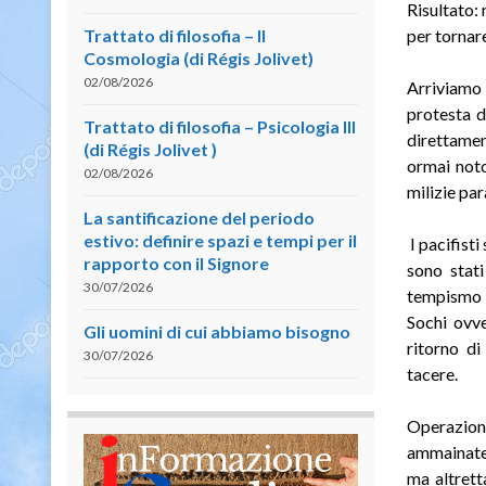
Risultato:
Trattato di filosofia – II
per tornare
Cosmologia (di Régis Jolivet)
02/08/2026
Arriviamo c
protesta d
Trattato di filosofia – Psicologia III
direttamen
(di Régis Jolivet )
ormai noto
02/08/2026
milizie par
La santificazione del periodo
estivo: definire spazi e tempi per il
I pacifist
rapporto con il Signore
sono stati
30/07/2026
tempismo è
Sochi ovve
Gli uomini di cui abbiamo bisogno
ritorno di
30/07/2026
tacere.
Operazion
ammainate 
ma altret