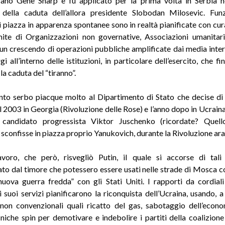
cano Gene Sharp e fu applicato per la prima volta in Serbia 
 della caduta dell’allora presidente Slobodan Milosevic. Funz
i piazza in apparenza spontanee sono in realtà pianificate con cur
mite di Organizzazioni non governative, Associazioni umanitari
in un crescendo di operazioni pubbliche amplificate dai media inter
 all’interno delle istituzioni, in particolare dell’esercito, che f
a caduta del “tiranno”.
nto serbo piacque molto al Dipartimento di Stato che decise di
el 2003 in Georgia (Rivoluzione delle Rose) e l’anno dopo in Ucraina
l candidato progressista Viktor Juschenko (ricordate? Quell
 sconfisse in piazza proprio Yanukovich, durante la Rivoluzione ar
voro, che però, risvegliò Putin, il quale si accorse di tali
to dal timore che potessero essere usati nelle strade di Mosca con
nuova guerra fredda” con gli Stati Uniti. I rapporti da cordial
 i suoi servizi pianificarono la riconquista dell’Ucraina, usando, a
non convenzionali quali ricatto del gas, sabotaggio dell’econo
ecniche spin per demotivare e indebolire i partiti della coalizione