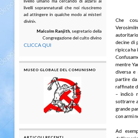
livello umano ma cercando di alzarsi ai
livelli soprannaturali che noi riusciremo
ad attingere in qualche modo ai misteri
Che cosa
divini».
Verosimilm
Malcolm Ranjith
, segretario della
autoritari
Congregazione del culto divino
decine di 
CLICCA QUI
ripicca ha 
Confusamen
mentre Yan
MUSEO GLOBALE DEL COMUNISMO
diversa e 
partire da
raffinate 
– indicò n
sottrarre 
grande par
con armi n
Ad esempi
ARTICOLI RECENTI