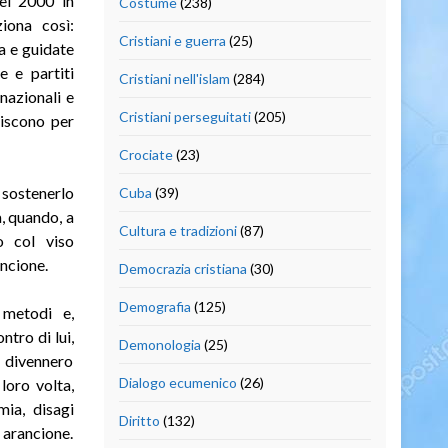
nel 2000 in
Costume
(238)
iona così:
Cristiani e guerra
(25)
a e guidate
e e partiti
Cristiani nell'islam
(284)
nazionali e
Cristiani perseguitati
(205)
iniscono per
Crociate
(23)
 sostenerlo
Cuba
(39)
, quando, a
Cultura e tradizioni
(87)
o col viso
ancione.
Democrazia cristiana
(30)
Demografia
(125)
 metodi e,
tro di lui,
Demonologia
(25)
i divennero
Dialogo ecumenico
(26)
 loro volta,
mia, disagi
Diritto
(132)
 arancione.