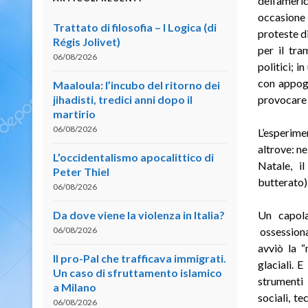
dell’ameri
occasione
Trattato di filosofia – I Logica (di
proteste d
Régis Jolivet)
per il tra
06/08/2026
politici; 
con appoggi
Maaloula: l’incubo del ritorno dei
jihadisti, tredici anni dopo il
provocare l
martirio
06/08/2026
L’esperime
altrove: n
L’occidentalismo apocalittico di
Natale, i
Peter Thiel
butterato)
06/08/2026
Da dove viene la violenza in Italia?
Un capola
06/08/2026
ossessiona
avviò la “
Il pro-Pal che trafficava immigrati.
glaciali. E
Un caso di sfruttamento islamico
strumenti 
a Milano
sociali, t
06/08/2026