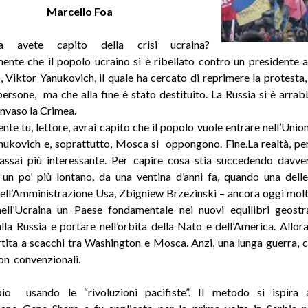
Marcello Foa
 avete capito della crisi ucraina?
ente che il popolo ucraino si è ribellato contro un presidente 
o, Viktor Yanukovich, il quale ha cercato di reprimere la protesta
persone, ma che alla fine è stato destituito. La Russia si è arrab
invaso la Crimea.
te tu, lettore, avrai capito che il popolo vuole entrare nell’Unio
ukovich e, soprattutto, Mosca si oppongono. Fine.La realtà, per
assai più interessante. Per capire cosa stia succedendo davv
 un po’ più lontano, da una ventina d’anni fa, quando una dell
dell’Amministrazione Usa, Zbigniew Brzezinski – ancora oggi molt
ell’Ucraina un Paese fondamentale nei nuovi equilibri geostr
alla Russia e portare nell’orbita della Nato e dell’America. Allora
tita a scacchi tra Washington e Mosca. Anzi, una lunga guerra,
on convenzionali.
o usando le “rivoluzioni pacifiste”. Il metodo si ispira a