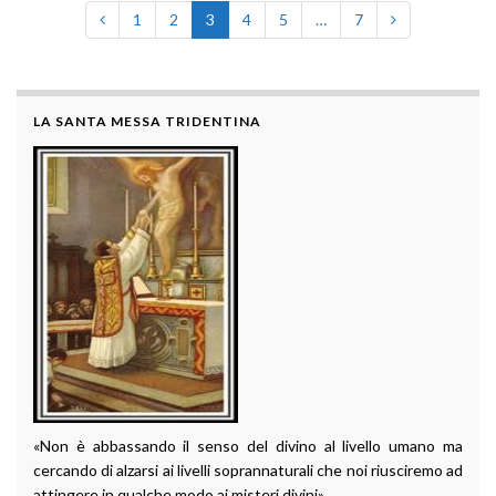
1
2
3
4
5
…
7
LA SANTA MESSA TRIDENTINA
«Non è abbassando il senso del divino al livello umano ma
cercando di alzarsi ai livelli soprannaturali che noi riusciremo ad
attingere in qualche modo ai misteri divini».