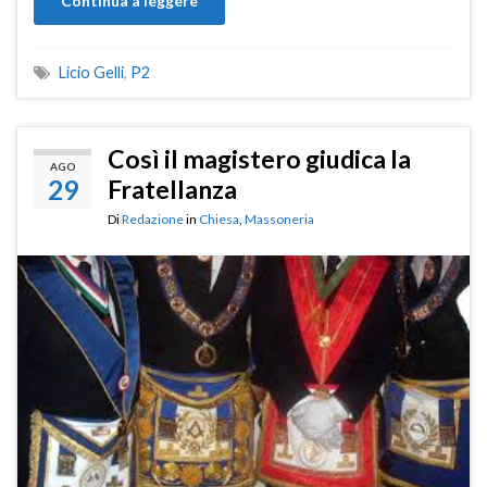
Continua a leggere
Licio Gelli
,
P2
Così il magistero giudica la
AGO
29
Fratellanza
Di
Redazione
in
Chiesa
,
Massoneria