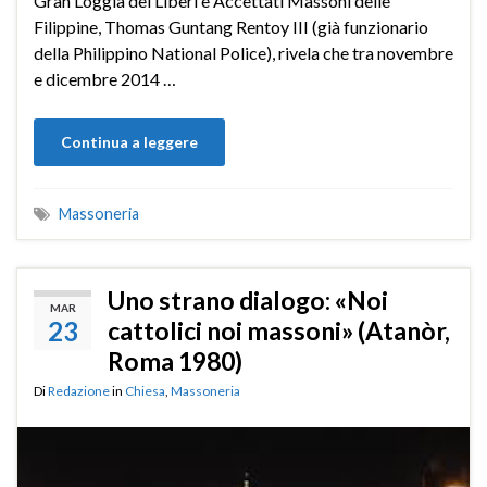
Gran Loggia dei Liberi e Accettati Massoni delle
Filippine, Thomas Guntang Rentoy III (già funzionario
della Philippino National Police), rivela che tra novembre
e dicembre 2014 …
Continua a leggere
Massoneria
Uno strano dialogo: «Noi
MAR
23
cattolici noi massoni» (Atanòr,
Roma 1980)
Di
Redazione
in
Chiesa
,
Massoneria