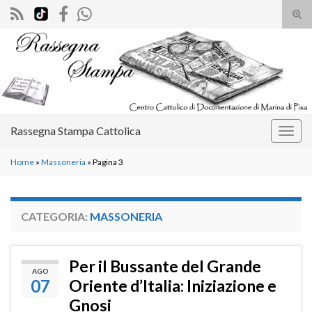
Atti
il
Search for:
mod
di
rice
Rassegna Stampa Cattolica
Attiv
la
Home
»
Massoneria
»
Pagina 3
navig
CATEGORIA:
MASSONERIA
Per il Bussante del Grande
AGO
07
Oriente d’Italia: Iniziazione e
Gnosi