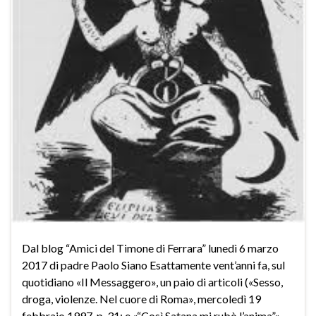
Dal blog “Amici del Timone di Ferrara” lunedì 6 marzo
2017 di padre Paolo Siano Esattamente vent’anni fa, sul
quotidiano «Il Messaggero», un paio di articoli («Sesso,
droga, violenze. Nel cuore di Roma», mercoledì 19
febbraio 1997, p. 31; e «“Così Satana mi rubò l’anima”»,