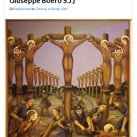
Giuseppe Boero S.J.)
Di
Redazione
in
Chiesa
,
e-book
,
Libri