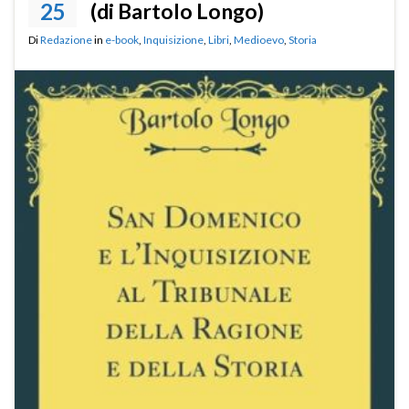
25
(di Bartolo Longo)
Di
Redazione
in
e-book
,
Inquisizione
,
Libri
,
Medioevo
,
Storia