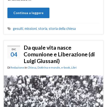
Continua a leggere
gesuiti
,
missioni
,
storia
,
storia della chiesa
Da quale vita nasce
DIC
04
Comunione e Liberazione (di
Luigi Giussani)
Di
Redazione
in
Chiesa
,
Dottrina e morale
,
e-book
,
Libri