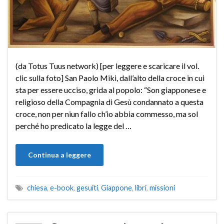
(da Totus Tuus network) [per leggere e scaricare il vol.
clic sulla foto] San Paolo Miki, dall’alto della croce in cui
sta per essere ucciso, grida al popolo: “Son giapponese e
religioso della Compagnia di Gesù condannato a questa
croce, non per niun fallo ch’io abbia commesso, ma sol
perché ho predicato la legge del …
Continua a leggere
chiesa
,
e-book
,
gesuiti
,
Giappone
,
libri
,
missioni