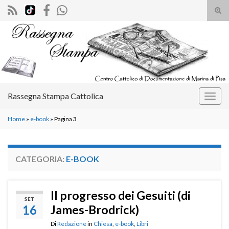
Atti
il
Search for:
mod
di
rice
Rassegna Stampa Cattolica
Attiv
la
Home
»
e-book
»
Pagina 3
navig
CATEGORIA:
E-BOOK
Il progresso dei Gesuiti (di
SET
16
James-Brodrick)
Di
Redazione
in
Chiesa
,
e-book
,
Libri