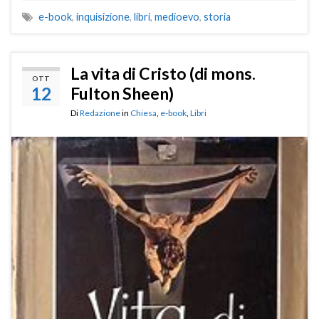
e-book
,
inquisizione
,
libri
,
medioevo
,
storia
La vita di Cristo (di mons.
OTT
12
Fulton Sheen)
Di
Redazione
in
Chiesa
,
e-book
,
Libri