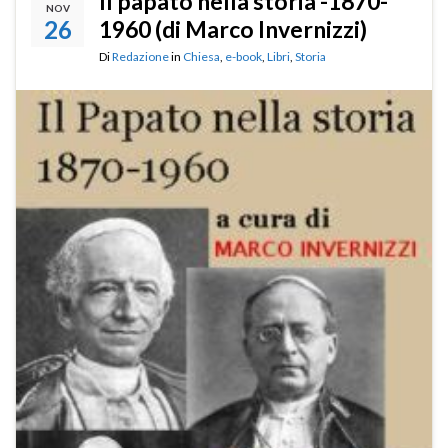
Il papato nella storia -1870-
NOV
26
1960 (di Marco Invernizzi)
Di
Redazione
in
Chiesa
,
e-book
,
Libri
,
Storia