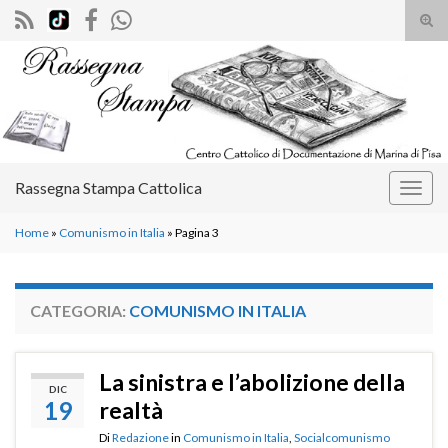
Atti
il
Search for:
mod
di
rice
Rassegna Stampa Cattolica
Attiv
la
Home
»
Comunismo in Italia
»
Pagina 3
navig
CATEGORIA:
COMUNISMO IN ITALIA
La sinistra e l’abolizione della
DIC
19
realtà
Di
Redazione
in
Comunismo in Italia
,
Socialcomunismo