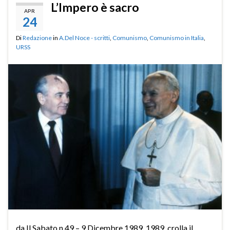
L’Impero è sacro
APR
24
Di
Redazione
in
A.Del Noce - scritti
,
Comunismo
,
Comunismo in Italia
,
URSS
da Il Sabato n.49 – 9 Dicembre 1989 1989, crolla il