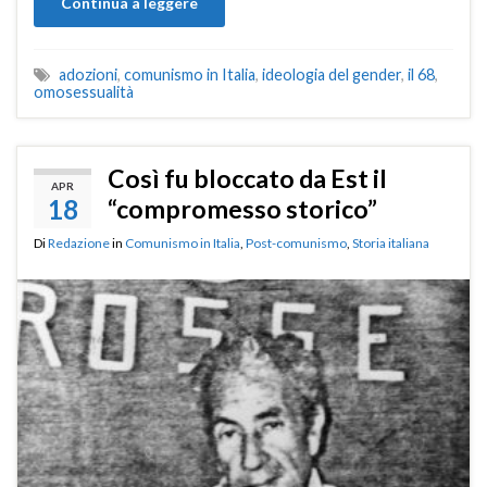
Continua a leggere
adozioni
,
comunismo in Italia
,
ideologia del gender
,
il 68
,
omosessualità
Così fu bloccato da Est il
APR
18
“compromesso storico”
Di
Redazione
in
Comunismo in Italia
,
Post-comunismo
,
Storia italiana