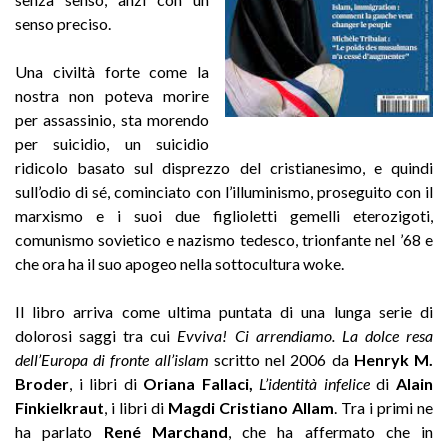
senso preciso.
Una civiltà forte come la
nostra non poteva morire
per assassinio, sta morendo
per suicidio, un suicidio
ridicolo basato sul disprezzo del cristianesimo, e quindi
sull’odio di sé, cominciato con l’illuminismo, proseguito con il
marxismo e i suoi due figlioletti gemelli eterozigoti,
comunismo sovietico e nazismo tedesco, trionfante nel ’68 e
che ora ha il suo apogeo nella sottocultura woke.
Il libro arriva come ultima puntata di una lunga serie di
dolorosi saggi tra cui
Evviva! Ci arrendiamo. La dolce resa
dell’Europa di fronte all’islam
scritto nel 2006 da
Henryk M.
Broder
, i libri di
Oriana Fallaci,
L’identità infelice
di
Alain
Finkielkraut
, i libri di
Magdi Cristiano Allam
. Tra i primi ne
ha parlato
René Marchand
, che ha affermato che in