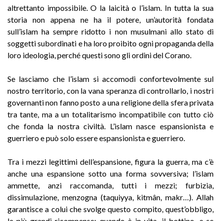
altrettanto impossibile. O la laicità o l’islam. In tutta la sua
storia non appena ne ha il potere, un’autorità fondata
sull’islam ha sempre ridotto i non musulmani allo stato di
soggetti subordinati e ha loro proibito ogni propaganda della
loro ideologia, perché questi sono gli ordini del Corano.
Se lasciamo che l’islam si accomodi confortevolmente sul
nostro territorio, con la vana speranza di controllarlo, i nostri
governanti non fanno posto a una religione della sfera privata
tra tante, ma a un totalitarismo incompatibile con tutto ciò
che fonda la nostra civiltà. L’islam nasce espansionista e
guerriero e può solo essere espansionista e guerriero.
Tra i mezzi legittimi dell’espansione, figura la guerra, ma c’è
anche una espansione sotto una forma sovversiva; l’islam
ammette, anzi raccomanda, tutti i mezzi; furbizia,
dissimulazione, menzogna (taquiyya, kitmân, makr…). Allah
garantisce a colui che svolge questo compito, quest’obbligo,
le più grandi ricompense: quando è in vita, il bottino, e se