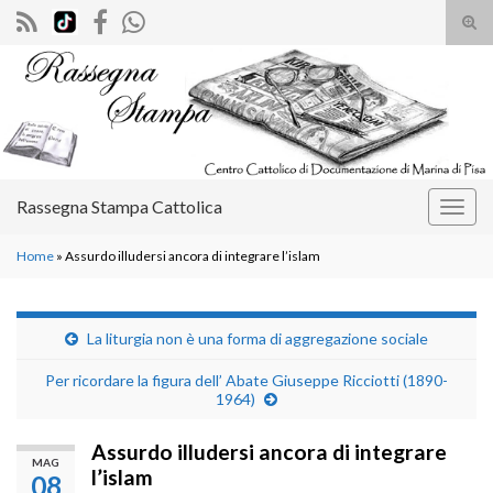
Atti
il
Search for:
mod
di
rice
Rassegna Stampa Cattolica
Attiv
la
Home
»
Assurdo illudersi ancora di integrare l’islam
navig
La liturgia non è una forma di aggregazione sociale
Per ricordare la figura dell’ Abate Giuseppe Ricciotti (1890-
1964)
Assurdo illudersi ancora di integrare
MAG
l’islam
08