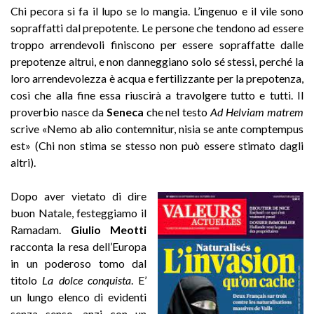
Chi pecora si fa il lupo se lo mangia. L’ingenuo e il vile sono
sopraffatti dal prepotente. Le persone che tendono ad essere
troppo arrendevoli finiscono per essere sopraffatte dalle
prepotenze altrui, e non danneggiano solo sé stessi, perché la
loro arrendevolezza è acqua e fertilizzante per la prepotenza,
così che alla fine essa riuscirà a travolgere tutto e tutti. Il
proverbio nasce da
Seneca
che nel testo
Ad Helviam matrem
scrive «Nemo ab alio contemnitur, nisia se ante comptempus
est» (Chi non stima se stesso non può essere stimato dagli
altri).
Dopo aver vietato di dire
buon Natale, festeggiamo il
Ramadam.
Giulio Meotti
racconta la resa dell’Europa
in un poderoso tomo dal
titolo
La dolce conquista
. E’
un lungo elenco di evidenti
senza senso, anzi con un