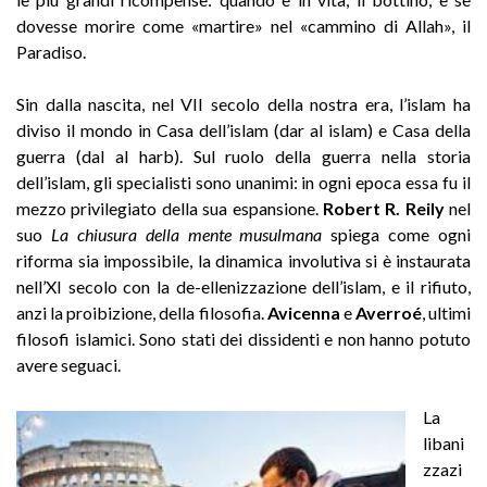
dovesse morire come «martire» nel «cammino di Allah», il
Paradiso.
Sin dalla nascita, nel VII secolo della nostra era, l’islam ha
diviso il mondo in Casa dell’islam (dar al islam) e Casa della
guerra (dal al harb). Sul ruolo della guerra nella storia
dell’islam, gli specialisti sono unanimi: in ogni epoca essa fu il
mezzo privilegiato della sua espansione.
Robert R. Reily
nel
suo
La chiusura della mente musulmana
spiega come ogni
riforma sia impossibile, la dinamica involutiva si è instaurata
nell’XI secolo con la de-ellenizzazione dell’islam, e il rifiuto,
anzi la proibizione, della filosofia.
Avicenna
e
Averroé
, ultimi
filosofi islamici. Sono stati dei dissidenti e non hanno potuto
avere seguaci.
La
libani
zzazi