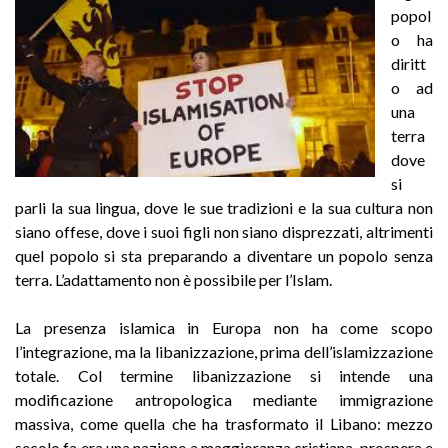
popol
o ha
diritt
o ad
una
terra
dove
si
parli la sua lingua, dove le sue tradizioni e la sua cultura non
siano offese, dove i suoi figli non siano disprezzati, altrimenti
quel popolo si sta preparando a diventare un popolo senza
terra. L’adattamento non è possibile per l’Islam.
La presenza islamica in Europa non ha come scopo
l’integrazione, ma la libanizzazione, prima dell’islamizzazione
totale. Col termine libanizzazione si intende una
modificazione antropologica mediante immigrazione
massiva, come quella che ha trasformato il Libano: mezzo
secolo fa era una nazione a maggioranza cristiana, prospera e