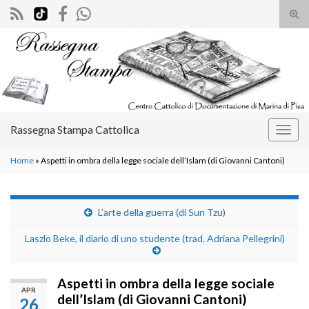
Atti
il
Search for:
mod
di
rice
Rassegna Stampa Cattolica
Attiv
la
Home
»
Aspetti in ombra della legge sociale dell’Islam (di Giovanni Cantoni)
navig
L’arte della guerra (di Sun Tzu)
Laszlo Beke, il diario di uno studente (trad. Adriana Pellegrini)
Aspetti in ombra della legge sociale
APR
dell’Islam (di Giovanni Cantoni)
26