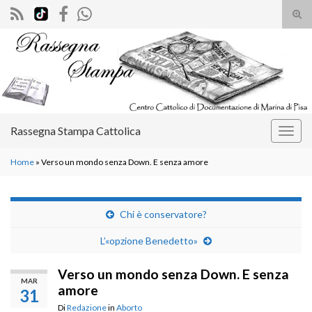
Atti
il
Search for:
mod
di
rice
Rassegna Stampa Cattolica
Attiv
la
Home
»
Verso un mondo senza Down. E senza amore
navig
Chi è conservatore?
L’«opzione Benedetto»
Verso un mondo senza Down. E senza
MAR
amore
31
Di
Redazione
in
Aborto