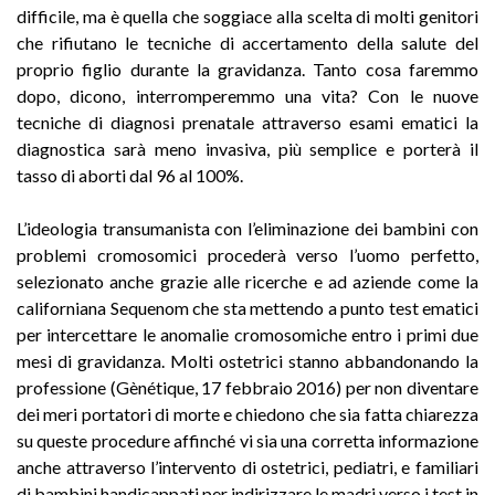
difficile, ma è quella che soggiace alla scelta di molti genitori
che rifiutano le tecniche di accertamento della salute del
proprio figlio durante la gravidanza. Tanto cosa faremmo
dopo, dicono, interromperemmo una vita? Con le nuove
tecniche di diagnosi prenatale attraverso esami ematici la
diagnostica sarà meno invasiva, più semplice e porterà il
tasso di aborti dal 96 al 100%.
L’ideologia transumanista con l’eliminazione dei bambini con
problemi cromosomici procederà verso l’uomo perfetto,
selezionato anche grazie alle ricerche e ad aziende come la
californiana Sequenom che sta mettendo a punto test ematici
per intercettare le anomalie cromosomiche entro i primi due
mesi di gravidanza. Molti ostetrici stanno abbandonando la
professione (Gènétique, 17 febbraio 2016) per non diventare
dei meri portatori di morte e chiedono che sia fatta chiarezza
su queste procedure affinché vi sia una corretta informazione
anche attraverso l’intervento di ostetrici, pediatri, e familiari
di bambini handicappati per indirizzare le madri verso i test in