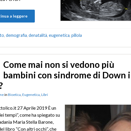
inua a leggere
to
,
demografia
,
denatalità
,
eugenetica
,
pillola
Come mai non si vedono più
bambini con sindrome di Down 
?
ne
in
Bioetica
,
Eugenetica
,
Libri
ttolico.it 27 Aprile 2019 È un
ei tempi”, come ha spiegato su
dania Maria Stella Barone,
el libro “Con altri occhi”, che