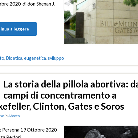
bre 2020 di don Shenan J.
inua a leggere
to
,
Bioetica
,
eugenetica
,
sviluppo
La storia della pillola abortiva: d
campi di concentramento a
efeller, Clinton, Gates e Soros
ne
in
Aborto
 e Persona 19 Ottobre 2020
za Perfori