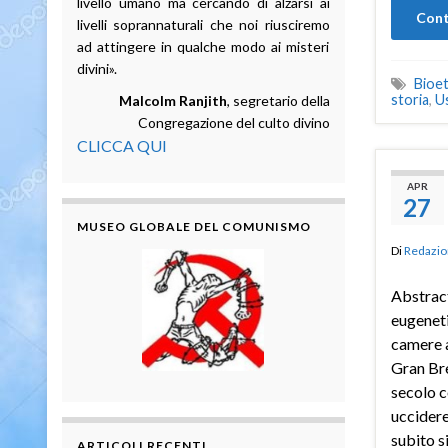
livello umano ma cercando di alzarsi ai
Cont
livelli soprannaturali che noi riusciremo
ad attingere in qualche modo ai misteri
divini».
Bioet
storia
,
U
Malcolm Ranjith
, segretario della
Congregazione del culto divino
CLICCA QUI
APR
27
MUSEO GLOBALE DEL COMUNISMO
Di
Redazio
Abstract
eugeneti
camere a
Gran Bre
secolo 
uccidere
subito si
ARTICOLI RECENTI