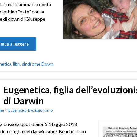
ita”, una mamma racconta
bambino “nato” con la
e di down di Giuseppe
inua a leggere
netica
,
libri
,
sindrome Down
Eugenetica, figlia dell’evoluzion
di Darwin
ne
in
Eugenetica
,
Evoluzionismo
a bussola quotidiana 5 Maggio 2018
tica è figlia del darwinismo? Benché il suo