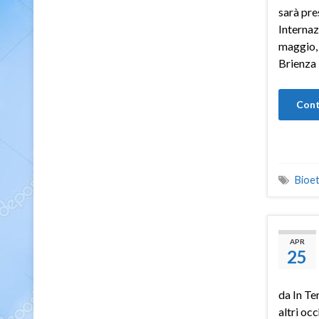
sarà pre
Internazi
maggio, 
Brienza
Cont
Bioet
APR
25
da In Te
altri occ