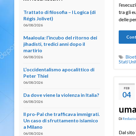
l’esecuz
Trattato di filosofia – I Logica (di
tra gli e
Régis Jolivet)
delle pe
06/08/2026
Cont
Maaloula: l’incubo del ritorno dei
jihadisti, tredici anni dopo il
martirio
Bioet
06/08/2026
Stati Unit
L’occidentalismo apocalittico di
Peter Thiel
06/08/2026
FEB
04
Da dove viene la violenza in Italia?
06/08/2026
uma
Il pro-Pal che trafficava immigrati.
Di
Redazio
Un caso di sfruttamento islamico
a Milano
Dal sito
06/08/2026