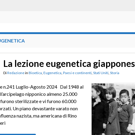
UGENETICA
La lezione eugenetica giappone
Di
Redazione
in
Bioetica
,
Eugenetica
,
Paesi e continenti
,
Stati Uniti
,
Storia
ne n.241 Luglio-Agosto 2024 Dal 1948 al
l’arcipelago nipponico almeno 25.000
furono sterilizzate e vi furono 60.000
orzati. Un piano devastante varato non
influenza nazista, ma americana di Rino
eri