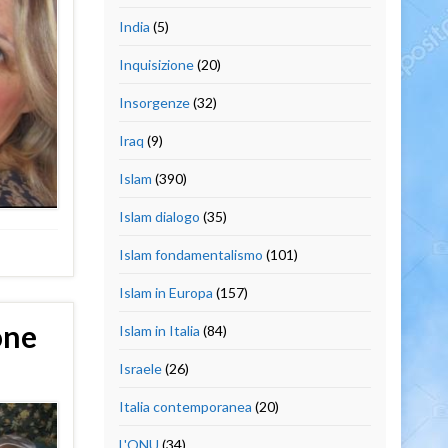
India
(5)
Inquisizione
(20)
Insorgenze
(32)
Iraq
(9)
Islam
(390)
Islam dialogo
(35)
Islam fondamentalismo
(101)
Islam in Europa
(157)
one
Islam in Italia
(84)
Israele
(26)
Italia contemporanea
(20)
L'ONU
(34)