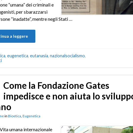
ione “umana” dei criminali e
ugenisti, per sbarazzarsi
rsone “inadatte”, mentre negli Stati …
inua a leggere
ica
,
eugenetica
,
eutanasia
,
nazionalsocialismo
,
i
Come la Fondazione Gates
impedisce e non aiuta lo svilupp
no
ne
in
Bioetica
,
Eugenetica
 Vita umana internazionale