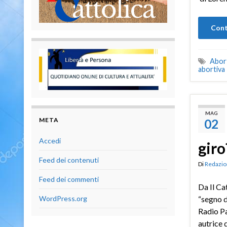
Cont
Abor
abortiva
MAG
META
02
Accedi
giro
Feed dei contenuti
Di
Redazio
Feed dei commenti
Da Il Ca
WordPress.org
“segno d
Radio Pa
autrice d