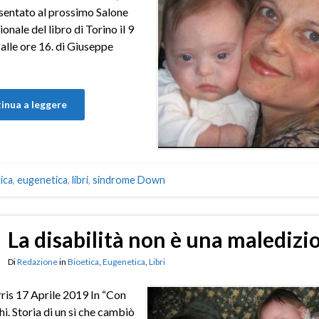
sentato al prossimo Salone
onale del libro di Torino il 9
alle ore 16. di Giuseppe
inua a leggere
ica
,
eugenetica
,
libri
,
sindrome Down
La disabilità non è una maledizi
Di
Redazione
in
Bioetica
,
Eugenetica
,
Libri
rris 17 Aprile 2019 In “Con
hi. Storia di un sì che cambiò