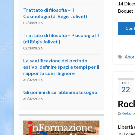
14 Dicen
Trattato di filosofia – II
Boquet
Cosmologia (di Régis Jolivet)
02/08/2026
Cont
Trattato di filosofia – Psicologia III
(di Régis Jolivet )
02/08/2026
Abor
La santificazione del periodo
estivo: definire spazi e tempi per il
rapporto con il Signore
30/07/2026
OTT
22
Gli uomini di cui abbiamo bisogno
30/07/2026
Rock
Di
Redazio
Libertà
di Loren