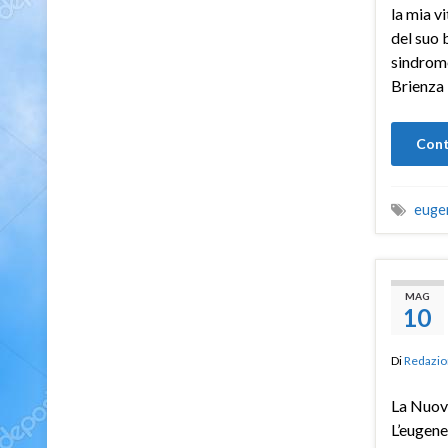
la mia v
del suo 
sindrom
Brienza
Cont
euge
MAG
10
Di
Redazio
La Nuov
L’eugene