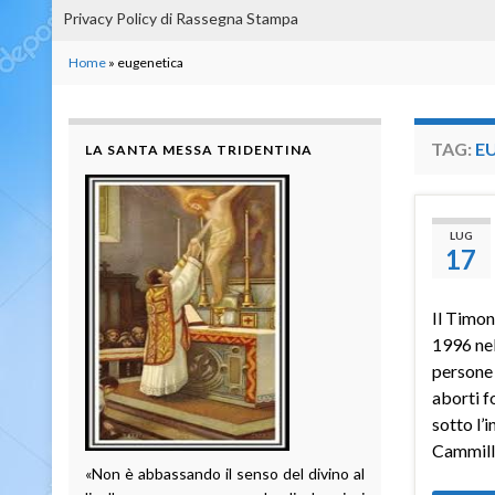
Privacy Policy di Rassegna Stampa
Home
»
eugenetica
TAG:
E
LA SANTA MESSA TRIDENTINA
LUG
17
Il Timo
1996 nel
persone 
aborti f
sotto l’
Cammill
«Non è abbassando il senso del divino al