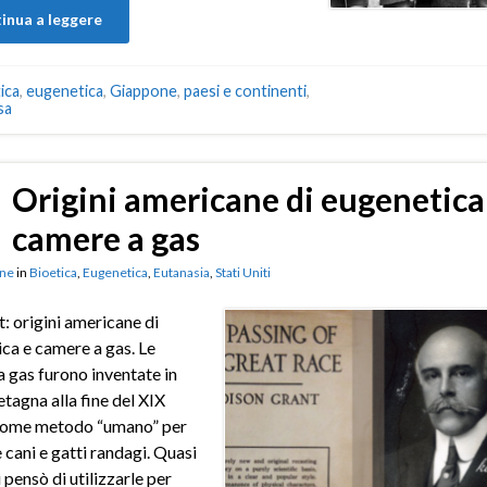
inua a leggere
ica
,
eugenetica
,
Giappone
,
paesi e continenti
,
sa
Origini americane di eugenetica
camere a gas
ne
in
Bioetica
,
Eugenetica
,
Eutanasia
,
Stati Uniti
: origini americane di
ca e camere a gas. Le
 gas furono inventate in
tagna alla fine del XIX
come metodo “umano” per
 cani e gatti randagi. Quasi
 pensò di utilizzarle per