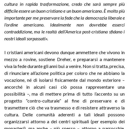
cultura in rapida trasformazione, credo che sarà sempre più
difficile essere un buon cristiano e un buon americano. È molto più
importante per me preservare la fede che la democrazia liberale e
l’ordine americano. Idealmente non dovrebbe esserci
contraddizione, ma le realtà dell’America post-cristiana sfidano i
nostri ideali sorpassati».
I cristiani americani devono dunque ammettere che vivono in
mezzo a rovine, sostiene Dreher, e prepararsi a mantenere
viva la fede durante gli anni bui a venire. Non si tratta, precisa,
di rinunciare all’azione politica per coloro che ne abbiano la
vocazione, né di isolarsi fisicamente dal mondo esteriore –
ancorché in alcuni casi ciò possa rappresentare una
possibilità –, ma di mettere prima di tutto l’accento su un
progetto “contro-culturale” al fine di preservare e di
trasmettere ciò che va trasmesso e di resistere attraverso la
cultura. Delle comunità aderenti a tali ideali possono
organizzarsi attorno a dei centri spirituali (per esempio dei
monasteri), ma anche – più spesso – attorno a parrocchie,