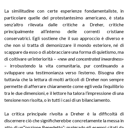
La similitudine con certe esperienze fondamentaliste, in
particolare quelle del protestantesimo americano, è stata
senz’altro rilevata dalle critiche a Dreher, critiche
principalmente all’interno delle correnti cristiane
conservatrici. Egli sostiene che il suo approccio è diverso e
che non si tratta di demonizzare il mondo esteriore, né di
scappare da esso o di abbracciare una forma di quietismo, ma
di coltivare un’interiorità –
«new and concentrated inwardness»
– irrobustendo la vita comunitaria, pur continuando a
sviluppare una testimonianza verso l’esterno. Bisogna dire
tuttavia che la lettura di molti articoli di Dreher non sempre
permette di afferrare chiaramente come egli veda l’equilibrio
tra le due dimensioni, e il lettore ha talora l’impressione di una
tensione non risolta, o in tutti i casi di un bilanciamento.
La critica principale rivolta a Dreher è la difficoltà di
discernere ciò che significherebbe concretamente la messa in
atto di un’“opzione Benedetto”: malgrado gli esempi citati da