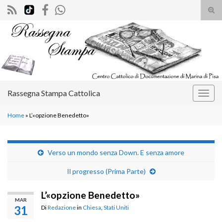
Atti
il
Search for:
mod
di
rice
Rassegna Stampa Cattolica
Attiv
la
Home
»
L’«opzione Benedetto»
navig
Verso un mondo senza Down. E senza amore
Il progresso (Prima Parte)
L’«opzione Benedetto»
MAR
31
Di
Redazione
in
Chiesa
,
Stati Uniti