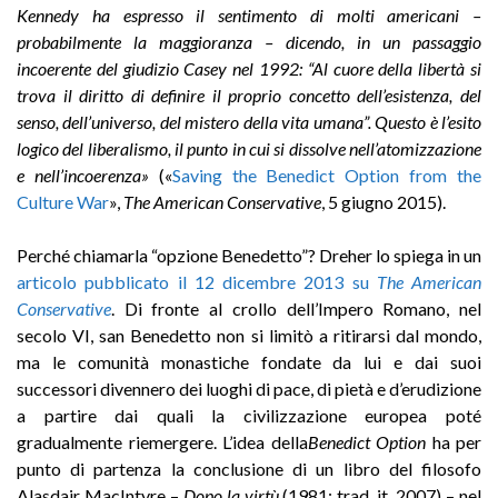
Kennedy ha espresso il sentimento di molti americani –
probabilmente la maggioranza – dicendo, in un passaggio
incoerente del giudizio Casey nel 1992: “Al cuore della libertà si
trova il diritto di definire il proprio concetto dell’esistenza, del
senso, dell’universo, del mistero della vita umana”. Questo è l’esito
logico del liberalismo, il punto in cui si dissolve nell’atomizzazione
e nell’incoerenza»
(«
Saving the Benedict Option from the
Culture War
»,
The American Conservative
, 5 giugno 2015).
Perché chiamarla “opzione Benedetto”? Dreher lo spiega in un
articolo pubblicato il 12 dicembre 2013 su
The American
Conservative
. Di fronte al crollo dell’Impero Romano, nel
secolo VI, san Benedetto non si limitò a ritirarsi dal mondo,
ma le comunità monastiche fondate da lui e dai suoi
successori divennero dei luoghi di pace, di pietà e d’erudizione
a partire dai quali la civilizzazione europea poté
gradualmente riemergere. L’idea della
Benedict Option
ha per
punto di partenza la conclusione di un libro del filosofo
Alasdair MacIntyre –
Dopo la virtù
(1981; trad. it. 2007) – nel