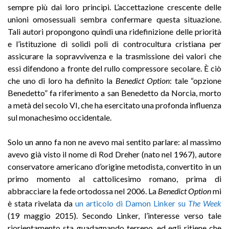
sempre più dai loro princìpi. L’accettazione crescente delle
unioni omosessuali sembra confermare questa situazione.
Tali autori propongono quindi una ridefinizione delle priorità
e l’istituzione di solidi poli di controcultura cristiana per
assicurare la sopravvivenza e la trasmissione dei valori che
essi difendono a fronte del rullo compressore secolare. È ciò
che uno di loro ha definito la
Benedict Option
: tale “opzione
Benedetto” fa riferimento a san Benedetto da Norcia, morto
a metà del secolo VI, che ha esercitato una profonda influenza
sul monachesimo occidentale.
Solo un anno fa non ne avevo mai sentito parlare: al massimo
avevo già visto il nome di Rod Dreher (nato nel 1967), autore
conservatore americano d’origine metodista, convertito in un
primo momento al cattolicesimo romano, prima di
abbracciare la fede ortodossa nel 2006. La
Benedict Option
mi
è stata rivelata da
un articolo di Damon Linker su
The Week
(19 maggio 2015). Secondo Linker, l’interesse verso tale
riorientamento sta guadagnando terreno, ed egli ritiene che