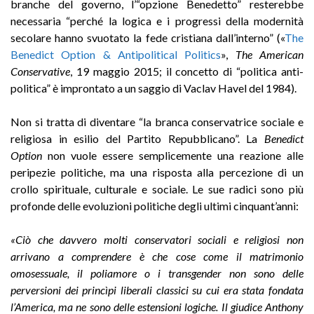
branche del governo, l’“opzione Benedetto” resterebbe
necessaria “perché la logica e i progressi della modernità
secolare hanno svuotato la fede cristiana dall’interno” («
The
Benedict Option & Antipolitical Politics
»,
The American
Conservative
, 19 maggio 2015; il concetto di “politica anti-
politica” è improntato a un saggio di Vaclav Havel del 1984).
Non si tratta di diventare “la branca conservatrice sociale e
religiosa in esilio del Partito Repubblicano”. La
Benedict
Option
non vuole essere semplicemente una reazione alle
peripezie politiche, ma una risposta alla percezione di un
crollo spirituale, culturale e sociale. Le sue radici sono più
profonde delle evoluzioni politiche degli ultimi cinquant’anni:
«Ciò che davvero molti conservatori sociali e religiosi non
arrivano a comprendere è che cose come il matrimonio
omosessuale, il poliamore o i transgender non sono delle
perversioni dei princìpi liberali classici su cui era stata fondata
l’America, ma ne sono delle estensioni logiche. Il giudice Anthony