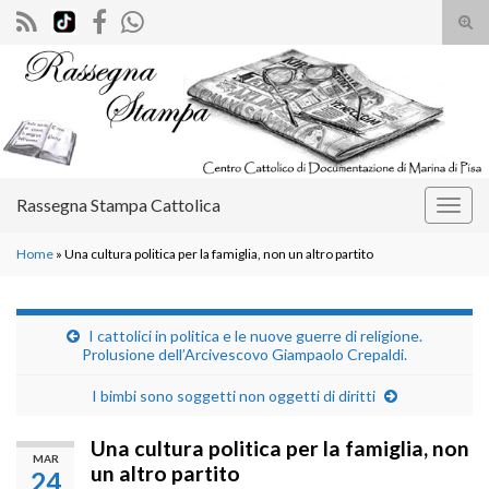
Atti
il
Search for:
mod
di
rice
Rassegna Stampa Cattolica
Attiv
la
Home
»
Una cultura politica per la famiglia, non un altro partito
navig
I cattolici in politica e le nuove guerre di religione.
Prolusione dell’Arcivescovo Giampaolo Crepaldi.
I bimbi sono soggetti non oggetti di diritti
Una cultura politica per la famiglia, non
MAR
un altro partito
24