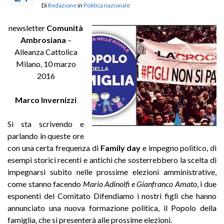
Di
Redazione
in
Politica nazionale
newsletter
Comunità
Ambrosiana
–
Alleanza Cattolica
Milano, 10 marzo
2016
Marco Invernizzi
Si sta scrivendo e
parlando in queste ore
con una certa frequenza di
Family day
e impegno politico, di
esempi storici recenti e antichi che sosterrebbero la scelta di
impegnarsi subito nelle prossime elezioni amministrative,
come stanno facendo
Mario Adinolfi e Gianfranco Amato
, i due
esponenti del Comitato Difendiamo i nostri figli che hanno
annunciato una nuova formazione politica, il Popolo della
famiglia, che si presenterà alle prossime elezioni.