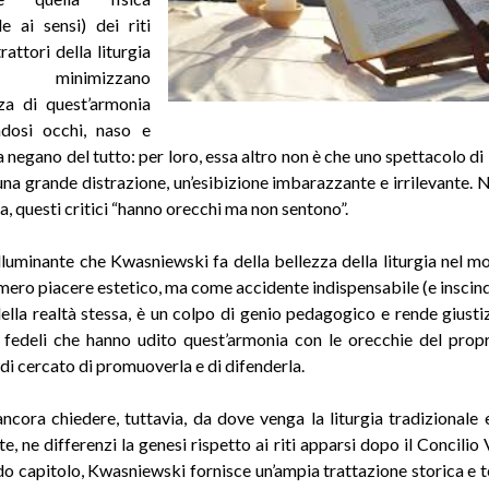
le ai sensi) dei riti
trattori della liturgia
 minimizzano
za di quest’armonia
ndosi occhi, naso e
a negano del tutto: per loro, essa altro non è che uno spettacolo di 
na grande distrazione, un’esibizione imbarazzante e irrilevante. N
a, questi critici “hanno orecchi ma non sentono”.
illuminante che Kwasniewski fa della bellezza della liturgia nel mo
ero piacere estetico, ma come accidente indispensabile (e inscindi
ella realtà stessa, è un colpo di genio pedagogico e rende giustiz
 fedeli che hanno udito quest’armonia con le orecchie del prop
di cercato di promuoverla e di difenderla
.
ancora chiedere, tuttavia, da dove venga la liturgia tradizionale 
, ne differenzi la genesi rispetto ai riti apparsi dopo il Concilio 
o capitolo, Kwasniewski fornisce un’ampia trattazione storica e t