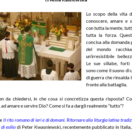
Lo scopo della vita d
conoscere, amare e s
con tutta la mente, tutt
tutta la forza. Quest
concisa alla domanda 
del mondo racchiu
un’irresistibile bellez
Le sue sillabe, forti
sono come il suono di
di guerra che rinsalda 
fronte alla battaglia.
en da chiedersi, in che cosa si concretizza questa risposta? C
 ad amare e servire Dio? Come si fa a dargli realmente “tutto”?
e
Il rito romano di ieri e di domani. Ritornare alla liturgia latina trad
 di esilio
d
i Peter Kwasniewski, recentemente pubblicato in Italia, 