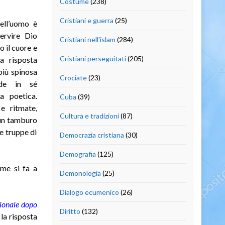
Costume
(238)
Cristiani e guerra
(25)
ell’uomo è
ervire Dio
Cristiani nell'islam
(284)
o il cuore e
Cristiani perseguitati
(205)
a risposta
più spinosa
Crociate
(23)
de in sé
za poetica.
Cuba
(39)
 e ritmate,
Cultura e tradizioni
(87)
 un tamburo
le truppe di
Democrazia cristiana
(30)
Demografia
(125)
ome si fa a
Demonologia
(25)
Dialogo ecumenico
(26)
izionale dopo
Diritto
(132)
la risposta