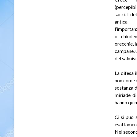
(percepibi
sacri. I de
antica
l’importan
o, chiude
orecchie, l
campane, u
del salmist
La difesa 
non come m
sostanza d
miriade di
hanno quin
Ci si può 
esattamente
Nel second