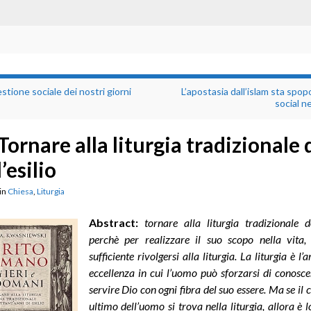
stione sociale dei nostri giorni
L’apostasia dall’islam sta spop
social n
Tornare alla liturgia tradizionale
l’esilio
in
Chiesa
,
Liturgia
Abstract:
tornare alla liturgia tradizionale do
perchè
per realizzare il suo scopo nella vita,
sufficiente rivolgersi alla liturgia. La liturgia è l
eccellenza in cui l’uomo può sforzarsi di conosc
servire Dio con ogni fibra del suo essere.
Ma se il
ultimo dell’uomo si trova nella liturgia, allora è l