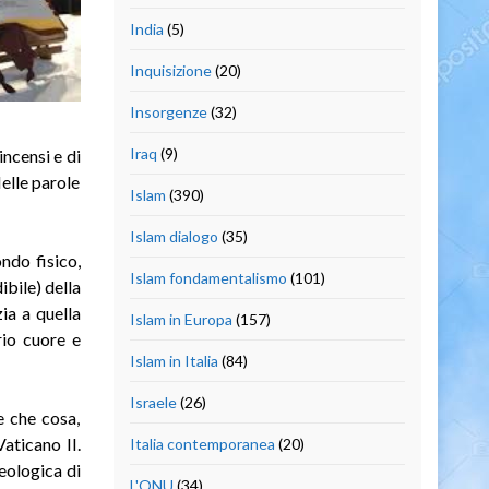
India
(5)
Inquisizione
(20)
Insorgenze
(32)
Iraq
(9)
incensi e di
elle parole
Islam
(390)
Islam dialogo
(35)
ndo fisico,
Islam fondamentalismo
(101)
bile) della
ia a quella
Islam in Europa
(157)
rio cuore e
Islam in Italia
(84)
Israele
(26)
e che cosa,
Vaticano II.
Italia contemporanea
(20)
eologica di
L'ONU
(34)