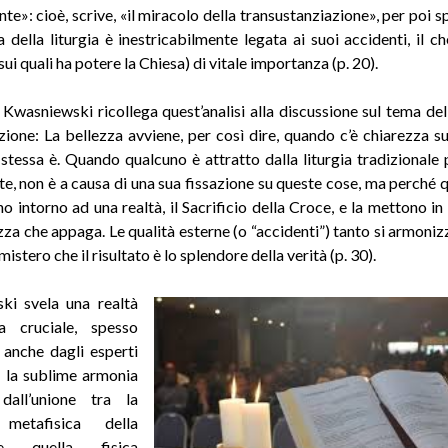
nte»: cioè, scrive, «il miracolo della transustanziazione», per poi 
a della liturgia è inestricabilmente legata ai suoi accidenti, il ch
sui quali ha potere la Chiesa) di vitale importanza (p. 20).
, Kwasniewski ricollega quest’analisi alla discussione sul tema del
izione: La bellezza avviene, per così dire, quando c’è chiarezza su
 stessa è. Quando qualcuno è attratto dalla liturgia tradizionale 
te, non è a causa di una sua fissazione su queste cose, ma perché 
o intorno ad una realtà, il Sacrificio della Croce, e la mettono in
zza che appaga. Le qualità esterne (o “accidenti”) tanto si armoniz
mistero che il risultato è lo splendore della verità (p. 30)
.
ki svela una realtà
a cruciale, spesso
 anche dagli esperti
i: la sublime armonia
dall’unione tra la
 metafisica della
 quella fisica