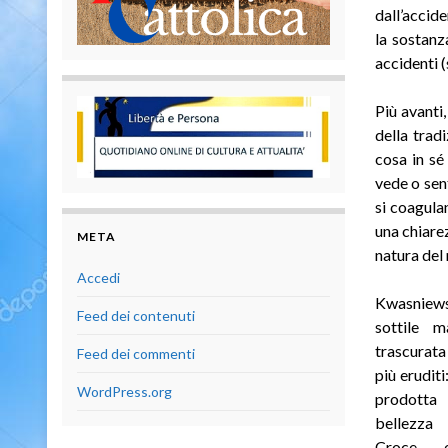
dall’accide
la sostanz
accidenti (
Più avanti
della trad
cosa in sé
vede o sen
si coagulan
una chiare
META
natura del 
Accedi
Kwasniews
Feed dei contenuti
sottile m
trascurata
Feed dei commenti
più erudit
WordPress.org
prodotta 
bellezza
Croce e