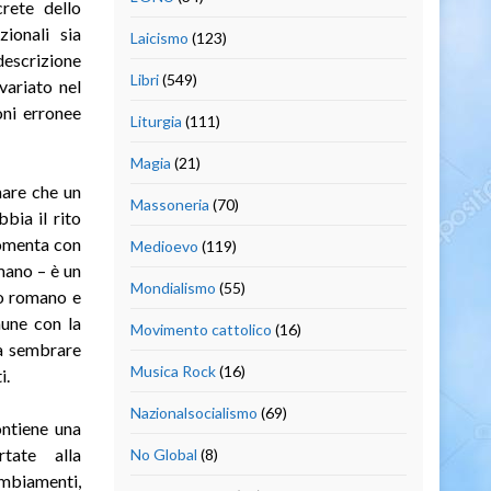
crete dello
zionali sia
Laicismo
(123)
 descrizione
Libri
(549)
variato nel
oni erronee
Liturgia
(111)
Magia
(21)
rmare che un
Massoneria
(70)
bia il rito
rgomenta con
Medioevo
(119)
mano – è un
Mondialismo
(55)
to romano e
mune con la
Movimento cattolico
(16)
rà sembrare
Musica Rock
(16)
i
.
Nazionalsocialismo
(69)
ontiene una
rtate alla
No Global
(8)
mbiamenti,