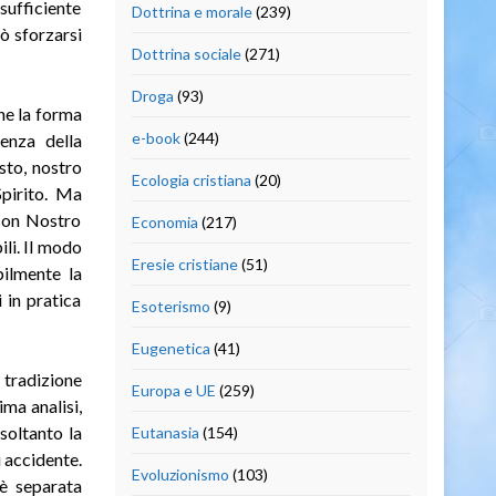
 sufficiente
Dottrina e morale
(239)
uò sforzarsi
Dottrina sociale
(271)
Droga
(93)
che la forma
e-book
(244)
senza della
sto, nostro
Ecologia cristiana
(20)
Spirito. Ma
 con Nostro
Economia
(217)
ili. Il modo
Eresie cristiane
(51)
bilmente la
 in pratica
Esoterismo
(9)
Eugenetica
(41)
 tradizione
Europa e UE
(259)
ima analisi,
 soltanto la
Eutanasia
(154)
i accidente.
Evoluzionismo
(103)
 è separata