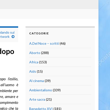
olando sui
CATEGORIE
etwork
A.Del Noce – scritti
(46)
 dopo
Aborto
(288)
Africa
(153)
Aids
(15)
po l’esilio,
Al cinema
(39)
 all’uomo è
Ambientalismo
(339)
’ambiente per
ere, amare e
Arte sacra
(21)
 compimento
ogico che la
Benedetto XVI
(181)