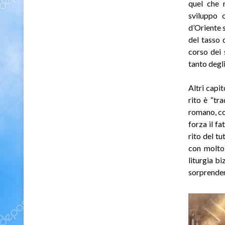
quel che r
sviluppo o
d’Oriente s
del tasso 
corso dei 
tanto degl
Altri capit
rito è “tr
romano, com
forza il fa
rito del t
con molto 
liturgia bi
sorprenden