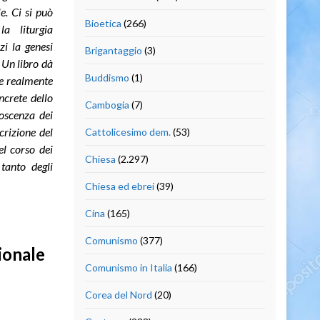
le.
Ci si può
Bioetica
(266)
a liturgia
zi la genesi
Brigantaggio
(3)
. Un libro dà
Buddismo
(1)
he realmente
ncrete dello
Cambogia
(7)
noscenza dei
crizione del
Cattolicesimo dem.
(53)
el corso dei
Chiesa
(2.297)
tanto degli
Chiesa ed ebrei
(39)
Cina
(165)
Comunismo
(377)
zionale
Comunismo in Italia
(166)
Corea del Nord
(20)