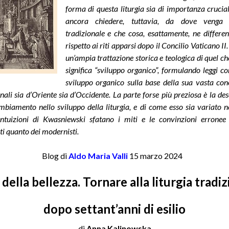
forma di questa liturgia sia di importanza crucia
ancora chiedere, tuttavia, da dove venga l
tradizionale e che cosa, esattamente, ne differen
rispetto ai riti apparsi dopo il Concilio Vaticano II
un’ampia trattazione storica e teologica di quel c
significa “sviluppo organico”, formulando leggi co
sviluppo organico sulla base della sua vasta co
ionali sia d’Oriente sia d’Occidente. La parte forse più preziosa è la des
mbiamento nello sviluppo della liturgia, e di come esso sia variato n
 intuizioni di Kwasniewski sfatano i miti e le convinzioni erronee 
ti quanto dei modernisti.
Blog di
Aldo Maria Valli
1
5 marzo 2024
 della bellezza. Tornare alla liturgia tradi
dopo settant’anni di esilio
di
Anna Kalinowska