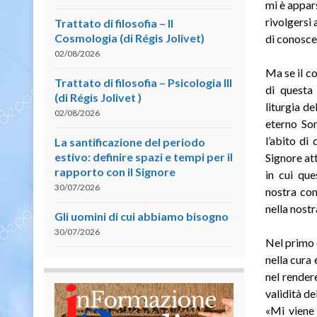
mi è appars
rivolgersi 
Trattato di filosofia – II
Cosmologia (di Régis Jolivet)
di conoscer
02/08/2026
Ma se il co
Trattato di filosofia – Psicologia III
di questa 
(di Régis Jolivet )
liturgia d
02/08/2026
eterno Som
l’abito di
La santificazione del periodo
estivo: definire spazi e tempi per il
Signore att
rapporto con il Signore
in cui que
30/07/2026
nostra com
nella nostr
Gli uomini di cui abbiamo bisogno
30/07/2026
Nel primo 
nella cura 
nel rendere
validità de
«Mi viene 