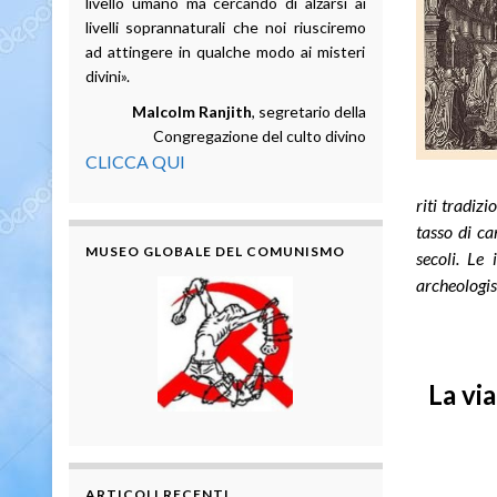
livello umano ma cercando di alzarsi ai
livelli soprannaturali che noi riusciremo
ad attingere in qualche modo ai misteri
divini».
Malcolm Ranjith
, segretario della
Congregazione del culto divino
CLICCA QUI
riti tradiz
tasso di ca
MUSEO GLOBALE DEL COMUNISMO
secoli. Le
archeologis
La via
ARTICOLI RECENTI