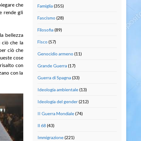
spiegare che
Famiglia
(355)
e rende gli
Fascismo
(28)
Filosofia
(89)
la bellezza
Fisco
(57)
 ciò che la
per ciò che
Genocidio armeno
(11)
queste cose
 risalto con
Grande Guerra
(17)
zano con la
Guerra di Spagna
(33)
Ideologia ambientale
(13)
Ideologia del gender
(212)
II Guerra Mondiale
(74)
Il 68
(43)
Immigrazione
(221)