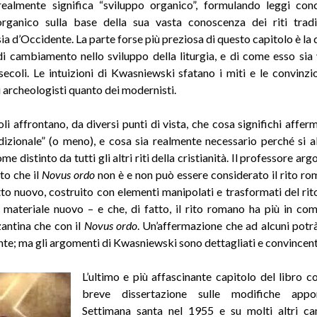
ealmente significa “sviluppo organico”, formulando leggi con
rganico sulla base della sua vasta conoscenza dei riti tradi
ia d’Occidente. La parte forse più preziosa di questo capitolo è la
di cambiamento nello sviluppo della liturgia, e di come esso sia 
secoli. Le intuizioni di Kwasniewski sfatano i miti e le convinzi
i archeologisti quanto dei modernisti.
oli affrontano, da diversi punti di vista, che cosa significhi affe
adizionale” (o meno), e cosa sia realmente necessario perché si ab
e distinto da tutti gli altri riti della cristianità. Il professore a
tto che il
Novus ordo
non è e non può essere considerato il rito ro
utto nuovo, costruito con elementi manipolati e trasformati del ri
materiale nuovo – e che, di fatto, il rito romano ha più in co
zantina che con il
Novus ordo
. Un’affermazione che ad alcuni pot
te; ma gli argomenti di Kwasniewski sono dettagliati e convincent
L’ultimo e più affascinante capitolo del libro c
breve dissertazione sulle modifiche appo
Settimana santa nel 1955 e su molti altri ca