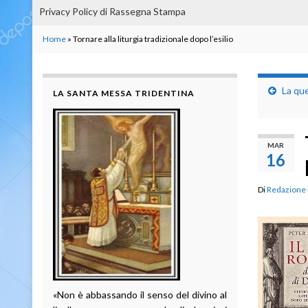
Privacy Policy di Rassegna Stampa
Home
»
Tornare alla liturgia tradizionale dopo l’esilio
La que
LA SANTA MESSA TRIDENTINA
MAR
16
Di
Redazione
«Non è abbassando il senso del divino al