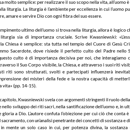
a molto semplice: per realizzare il suo scopo nella vita, all’uomo è
alla liturgia. La liturgia è l’ambiente per eccellenza in cui l’uomo p
e, amare e servire Dio con ogni fibra del suo essere.
mpimento ultimo dell’uomo si trova nella liturgia, allora è logico 
liturgia sia di importanza cruciale. Scrive Kwasniewski: «L’es
ella Chiesa è semplice: sta tutta nel tempio del Cuore di Gesù Cri
mo Sacerdote, dove risiede il perfetto culto del Padre nello 
 questo culto è di importanza decisiva per noi, che interagiamo
raverso il Suo Corpo visibile, la Chiesa, e attraverso i suoi riti visib
sti riti sono strutturati, svolti e partecipati influenzerà inevita
prensione dei misteri della fede e la nostra capacità di metterli
a vita» (pp. 14-15)
.
capitolo, Kwasniewski svela con argomenti stringenti il ruolo della
e nello sviluppo dei riti sacri, nella santificazione dell’uomo e, in ult
 gloria a Dio. L’autore confuta l’obiezione per cui ciò che conta è
l sacramento, con un’analisi penetrante dei concetti di sostanza e d
in mente un solo caso in cui, per potenza divina, la sostanza