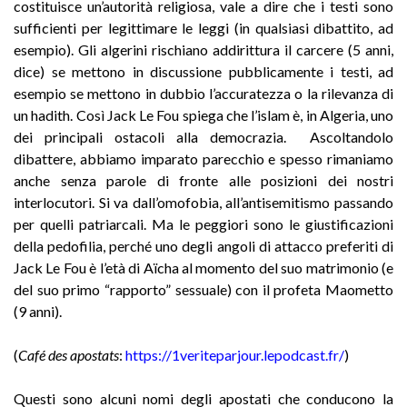
costituisce un’autorità religiosa, vale a dire che i testi sono
sufficienti per legittimare le leggi (in qualsiasi dibattito, ad
esempio). Gli algerini rischiano addirittura il carcere (5 anni,
dice) se mettono in discussione pubblicamente i testi, ad
esempio se mettono in dubbio l’accuratezza o la rilevanza di
un hadith. Così Jack Le Fou spiega che l’islam è, in Algeria, uno
dei principali ostacoli alla democrazia. Ascoltandolo
dibattere, abbiamo imparato parecchio e spesso rimaniamo
anche senza parole di fronte alle posizioni dei nostri
interlocutori. Si va dall’omofobia, all’antisemitismo passando
per quelli patriarcali. Ma le peggiori sono le giustificazioni
della pedofilia, perché uno degli angoli di attacco preferiti di
Jack Le Fou è l’età di Aïcha al momento del suo matrimonio (e
del suo primo “rapporto” sessuale) con il profeta Maometto
(9 anni).
(
Café des apostats
:
https://1veriteparjour.lepodcast.fr/
)
Questi sono alcuni nomi degli apostati che conducono la