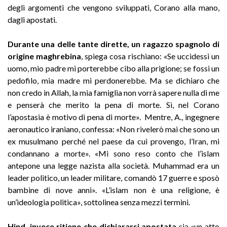
degli argomenti che vengono sviluppati, Corano alla mano,
dagli apostati.
Durante una delle tante dirette, un ragazzo spagnolo di
origine maghrebina
, spiega cosa rischiano: «Se uccidessi un
uomo, mio padre mi porterebbe cibo alla prigione; se fossi un
pedofilo, mia madre mi perdonerebbe. Ma se dichiaro che
non credo in Allah, la mia famiglia non vorrà sapere nulla di me
e penserà che merito la pena di morte. Sì, nel Corano
l’apostasia è motivo di pena di morte». Mentre, A., ingegnere
aeronautico iraniano, confessa: «Non rivelerò mai che sono un
ex musulmano perché nel paese da cui provengo, l’Iran, mi
condannano a morte». «Mi sono reso conto che l’islam
antepone una legge nazista alla società. Muhammad era un
leader politico, un leader militare, comandò 17 guerre e sposò
bambine di nove anni». «L’islam non è una religione, è
un’ideologia politica», sottolinea senza mezzi termini.
Hind, invece ritiene che dichiararsi apostata
sia «un atto