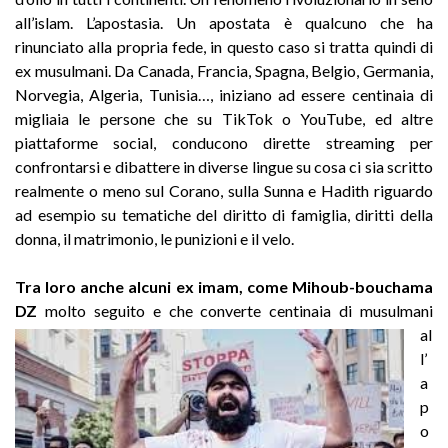
all’islam. L’apostasia. Un apostata è qualcuno che ha
rinunciato alla propria fede, in questo caso si tratta quindi di
ex musulmani. Da Canada, Francia, Spagna, Belgio, Germania,
Norvegia, Algeria, Tunisia…, iniziano ad essere centinaia di
migliaia le persone che su TikTok o YouTube, ed altre
piattaforme social, conducono dirette streaming per
confrontarsi e dibattere in diverse lingue su cosa ci sia scritto
realmente o meno sul Corano, sulla Sunna e Hadith riguardo
ad esempio su tematiche del diritto di famiglia, diritti della
donna, il matrimonio, le punizioni e il velo.
Tra loro anche alcuni ex imam, come Mihoub-bouchama
DZ
molto seguito e che converte centinaia di musulmani
al
l’
a
p
o