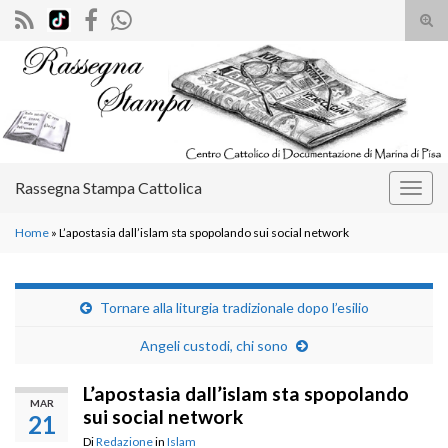
Atti
il
Search for:
mod
di
rice
Rassegna Stampa Cattolica
Attiv
la
Home
»
L’apostasia dall’islam sta spopolando sui social network
navig
Tornare alla liturgia tradizionale dopo l’esilio
Angeli custodi, chi sono
L’apostasia dall’islam sta spopolando
MAR
sui social network
21
Di
Redazione
in
Islam