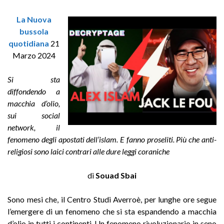
La Nuova
bussola
quotidiana
21
Marzo 2024
Si sta
diffondendo a
macchia d’olio,
sui social
network, il
fenomeno degli apostati dell’islam. E fanno proseliti. Più che anti-
religiosi sono laici contrari alle dure leggi coraniche
di
Souad Sbai
Sono mesi che, il Centro Studi Averroè, per lunghe ore segue
l’emergere di un fenomeno che si sta espandendo a macchia
d’olio in tutti i continenti. Un fenomeno rivoluzionario in seno