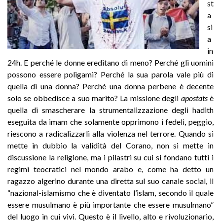
st
a
si
a
in
24h. E perché le donne ereditano di meno? Perché gli uomini
possono essere poligami? Perché la sua parola vale più di
quella di una donna? Perché una donna perbene è decente
solo se obbedisce a suo marito? La missione degli
apostats
è
quella di smascherare la strumentalizzazione degli hadith
eseguita da imam che solamente opprimono i fedeli, peggio,
riescono a radicalizzarli alla violenza nel terrore. Quando si
mette in dubbio la validità del Corano, non si mette in
discussione la religione, ma i pilastri su cui si fondano tutti i
regimi teocratici nel mondo arabo e, come ha detto un
ragazzo algerino durante una diretta sul suo canale social, il
“nazional-islamismo che è diventato l’islam, secondo il quale
essere musulmano è più importante che essere musulmano”
del luogo in cui vivi. Questo è il livello, alto e rivoluzionario,