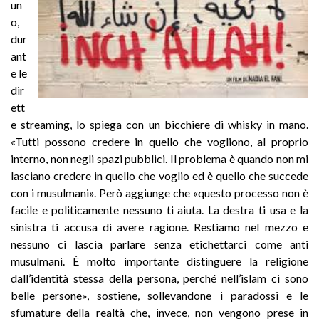
un
o,
dur
ant
e le
dir
ett
e streaming, lo spiega con un bicchiere di whisky in mano.
«Tutti possono credere in quello che vogliono, al proprio
interno, non negli spazi pubblici. Il problema è quando non mi
lasciano credere in quello che voglio ed è quello che succede
con i musulmani». Però aggiunge che «questo processo non è
facile e politicamente nessuno ti aiuta. La destra ti usa e la
sinistra ti accusa di avere ragione. Restiamo nel mezzo e
nessuno ci lascia parlare senza etichettarci come anti
musulmani. È molto importante distinguere la religione
dall’identità stessa della persona, perché nell’islam ci sono
belle persone», sostiene, sollevandone i paradossi e le
sfumature della realtà che, invece, non vengono prese in