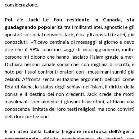
considerazione.
Poi c’è Jack Le Fou residente in Canada, sta
guadagnando popolarità
tra i militanti atei, agnostici e gli
apostati sui social network. Jack, è tra gli apostati (e atei) più
conosciuti. «Ricevo centinaia di messaggi al giorno e devo
dire che il 99% sono messaggi di incoraggiamento, molte
persone mi dicono che hanno lasciato l’islam grazie a me».
Dichiara nel suo canale social che, con migliaia di iscritti, è
noto per i suoi confronti oratori con i musulmani sunniti più
zelanti. Affronta senza esitazione argomenti delicati come
l’età di Aïcha, lo status degli schiavi nell’islam, il diritto della
donna e il destino dei non credenti. Jack crede che molti
musulmani, specialmente i giovani francofoni, abbiano una
conoscenza limitata dei loro testi religiosi, ma sono convinti
della loro perfezione.
È un ateo della Cabilia (regione montuosa dell’Algeria
settentrionale
, abitata principalmente da berberi: una