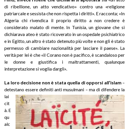
di ribellione, un atto vendicativo» contro una «religione
patriarcale e sessista che non rispetta i diritti». E racconta; «In
Algeria chi rivendica il proprio diritto a non credere è
considerato malato di mente. In Tunisia, un giovane che si
dichiarava ateo è stato ricoverato in un ospedale psichiatrico
e in Egitto, un altro è stato detenuto più volte e non gli è stato
permesso di cambiare nazionalità per lasciare il paese». La
verità per lei è che «il Corano non è pacifico, è scandaloso per
le donne e giustifica i maltrattamenti, qualunque
interpretazione si voglia dargli».
La loro decisione non è stata quella di opporsi all’islam
–
detestano essere definiti anti musulmani – ma di difendere la
lai
cit
à. E
qu
alc