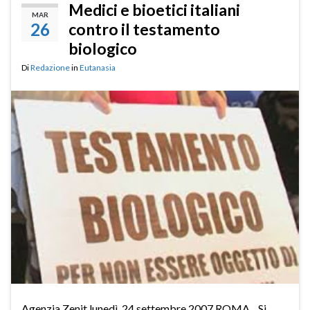
Medici e bioetici italiani
MAR
26
contro il testamento
biologico
Di
Redazione
in
Eutanasia
Agenzia Zenit lunedì, 24 settembre 2007 ROMA _ Si