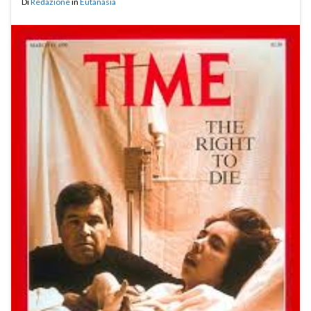
Di
Redazione
in
Eutanasia