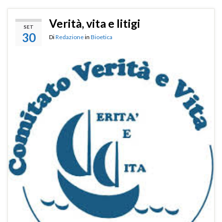
Verità, vita e litigi
SET
30
Di
Redazione
in
Bioetica