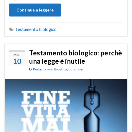
Continua a leggere
testamento biologico
Testamento biologico: perchè
MAR
10
una legge è inutile
Di
Redazione
in
Bioetica
,
Eutanasia