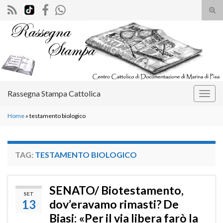
Atti
il
Search for:
mod
di
rice
Rassegna Stampa Cattolica
Attiv
la
Home
»
testamento biologico
navig
TAG:
TESTAMENTO BIOLOGICO
SENATO/ Biotestamento,
SET
13
dov’eravamo rimasti? De
Biasi: «Per il via libera farò la