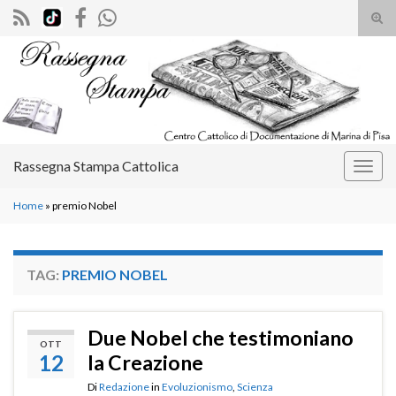
Atti
il
Search for:
mod
di
rice
Rassegna Stampa Cattolica
Attiv
la
Home
»
premio Nobel
navig
TAG:
PREMIO NOBEL
Due Nobel che testimoniano
OTT
12
la Creazione
Di
Redazione
in
Evoluzionismo
,
Scienza