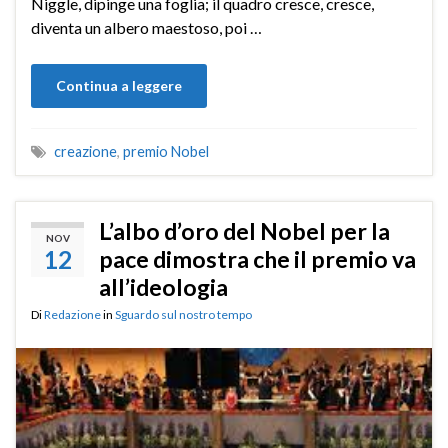
Niggle, dipinge una foglia; il quadro cresce, cresce,
diventa un albero maestoso, poi …
Continua a leggere
creazione
,
premio Nobel
L’albo d’oro del Nobel per la
NOV
12
pace dimostra che il premio va
all’ideologia
Di
Redazione
in
Sguardo sul nostro tempo