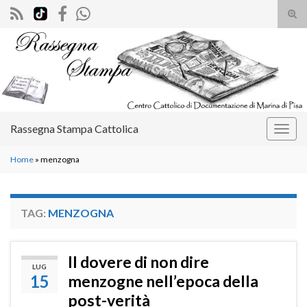
Atti
il
Search for:
mod
di
rice
Rassegna Stampa Cattolica
Attiv
la
Home
»
menzogna
navig
TAG:
MENZOGNA
Il dovere di non dire
LUG
15
menzogne nell’epoca della
post-verità