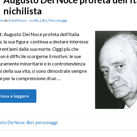
nichilista
ne
in
A.Del Noce - scritti
,
Libri
,
Personaggi
: Augusto Del Noce profeta dell’Italia
ta; la sua figura continua a destare interesse
 trent’anni dalla sua morte. Oggi più che
on è difficile scorgerne il motivo: le sue
curamente minoritarie e in controtendenza
ni della sua vita, si sono dimostrate sempre
de per la comprensione di un …
inua a leggere
sto De Noce
,
libri
,
personaggi