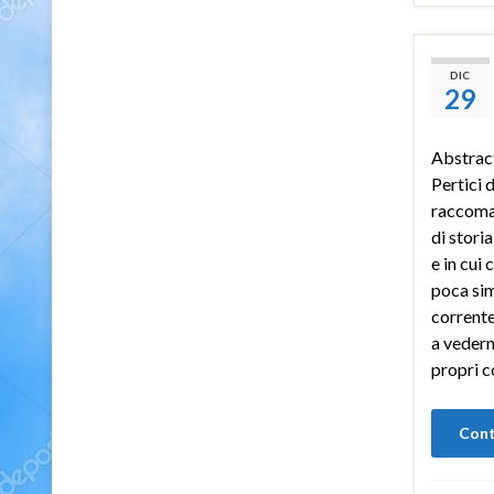
DIC
29
Abstract
Pertici 
raccoman
di stori
e in cui 
poca sim
corrente,
a vedern
propri c
Cont