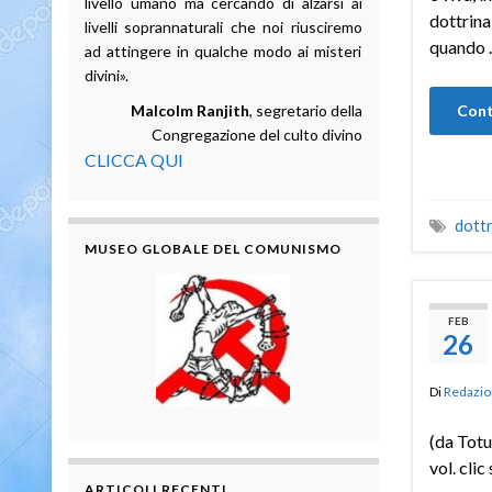
livello umano ma cercando di alzarsi ai
dottrina
livelli soprannaturali che noi riusciremo
quando
ad attingere in qualche modo ai misteri
divini».
Malcolm Ranjith
, segretario della
Cont
Congregazione del culto divino
CLICCA QUI
dottr
MUSEO GLOBALE DEL COMUNISMO
FEB
26
Di
Redazio
(da Totu
vol. clic
ARTICOLI RECENTI