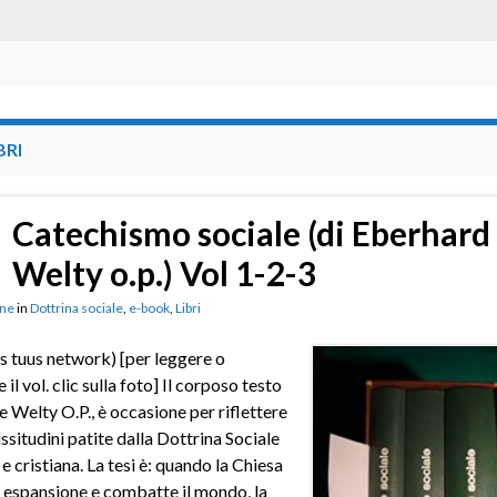
BRI
Catechismo sociale (di Eberhard
Welty o.p.) Vol 1-2-3
ne
in
Dottrina sociale
,
e-book
,
Libri
s tuus network) [per leggere o
 il vol. clic sulla foto] Il corposo testo
e Welty O.P., è occasione per riflettere
issitudini patite dalla Dottrina Sociale
e cristiana. La tesi è: quando la Chiesa
in espansione e combatte il mondo, la