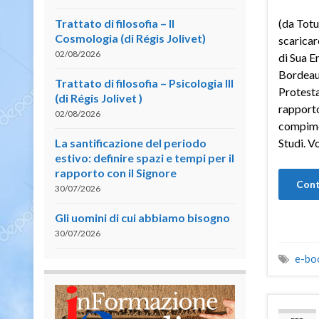
Trattato di filosofia – II
(da Totu
Cosmologia (di Régis Jolivet)
scaricare
02/08/2026
di Sua E
Bordeaux
Trattato di filosofia – Psicologia III
Protesta
(di Régis Jolivet )
rapporto
02/08/2026
compimen
La santificazione del periodo
Studi. V
estivo: definire spazi e tempi per il
rapporto con il Signore
Cont
30/07/2026
Gli uomini di cui abbiamo bisogno
30/07/2026
e-bo