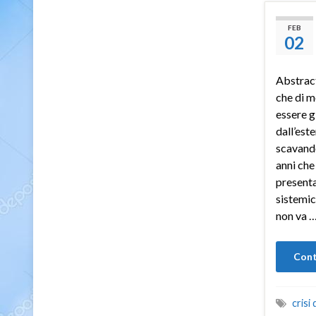
FEB
02
Abstract
che di m
essere g
dall’est
scavando
anni che
presenta
sistemic
non va 
Cont
crisi