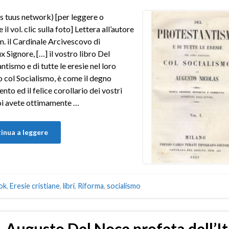
s tuus network) [per leggere o
 il vol. clic sulla foto] Lettera all’autore
m. il Cardinale Arcivescovo di
 Signore, […] il vostro libro Del
ntismo e di tutte le eresie nel loro
 col Socialismo, è come il degno
to ed il felice corollario dei vostri
oi avete ottimamente …
inua a leggere
ok
,
Eresie cristiane
,
libri
,
Riforma
,
socialismo
Augusto Del Noce profeta dell’It