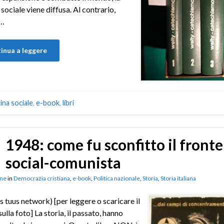
 sociale viene diffusa. Al contrario,
 …
inua a leggere
ina sociale
,
e-book
,
libri
1948: come fu sconfitto il fronte
social-comunista
ne
in
Democrazia cristiana
,
e-book
,
Politica nazionale
,
Storia
,
Storia italiana
s tuus network) [per leggere o scaricare il
 sulla foto] La storia, il passato, hanno