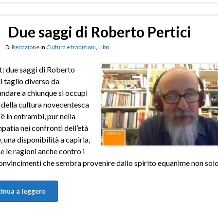
Due saggi di Roberto Pertici
Di
Redazione
in
Cultura e tradizioni
,
Libri
: due saggi di Roberto
di taglio diverso da
dare a chiunque si occupi
a della cultura novecentesca
c’è in entrambi, pur nella
patia nei confronti dell’età
 una disponibilità a capirla,
e le ragioni anche contro i
onvincimenti che sembra provenire dallo spirito equanime non sol
inua a leggere