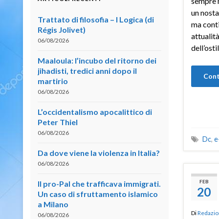
sempre 
un nosta
Trattato di filosofia – I Logica (di
ma conti
Régis Jolivet)
attualit
06/08/2026
dell’osti
Maaloula: l’incubo del ritorno dei
jihadisti, tredici anni dopo il
Cont
martirio
06/08/2026
L’occidentalismo apocalittico di
Peter Thiel
06/08/2026
Dc
,
e
Da dove viene la violenza in Italia?
06/08/2026
FEB
Il pro-Pal che trafficava immigrati.
20
Un caso di sfruttamento islamico
a Milano
Di
Redazio
06/08/2026