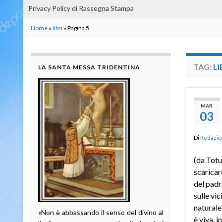
Privacy Policy di Rassegna Stampa
Home
»
libri
»
Pagina 5
TAG:
LI
LA SANTA MESSA TRIDENTINA
MAR
03
Di
Redazio
(da Totu
scaricare
del padr
sulle vic
naturale 
«Non è abbassando il senso del divino al
è viva, 