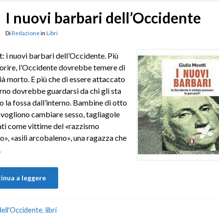
I nuovi barbari dell’Occidente
Di
Redazione
in
Libri
: i nuovi barbari dell’Occidente. Più
orire, l’Occidente dovrebbe temere di
ià morto. E più che di essere attaccato
erno dovrebbe guardarsi da chi gli sta
 la fossa dall’interno. Bambine di otto
 vogliono cambiare sesso, tagliagole
ti come vittime del «razzismo
o», «asili arcobaleno», una ragazza che
…
inua a leggere
 dell'Occidente
,
libri