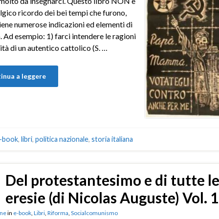
molto da insegnarci. Questo libro NON è
lgico ricordo dei bei tempi che furono,
ene numerose indicazioni ed elementi di
à. Ad esempio: 1) farci intendere le ragioni
lità di un autentico cattolico (S. …
inua a leggere
-book
,
libri
,
politica nazionale
,
storia italiana
Del protestantesimo e di tutte l
eresie (di Nicolas Auguste) Vol. 1
ne
in
e-book
,
Libri
,
Riforma
,
Socialcomunismo