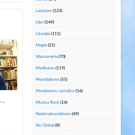
Laicismo
(123)
Libri
(549)
Liturgia
(111)
Magia
(21)
Massoneria
(70)
Medioevo
(119)
Mondialismo
(55)
Movimento cattolico
(16)
o …
Musica Rock
(16)
Nazionalsocialismo
(69)
No Global
(8)