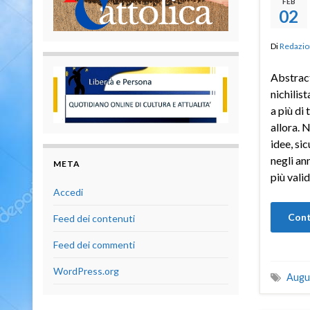
FEB
02
Di
Redazio
Abstract
nichilis
a più di
allora. N
idee, si
negli an
META
più vali
Accedi
Cont
Feed dei contenuti
Feed dei commenti
WordPress.org
Augu