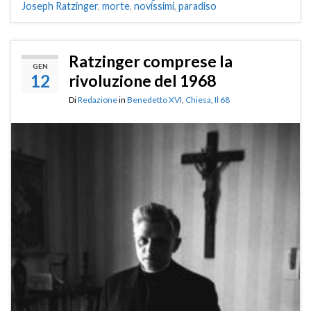
Joseph Ratzinger
,
morte
,
novissimi
,
paradiso
Ratzinger comprese la
GEN
12
rivoluzione del 1968
Di
Redazione
in
Benedetto XVI
,
Chiesa
,
Il 68