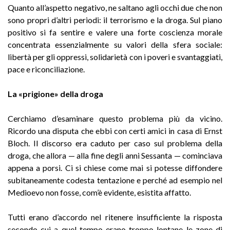
Quanto all’aspetto negativo, ne saltano agli occhi due che non
sono propri d’altri periodi: il terrorismo e la droga. Sul piano
positivo si fa sentire e valere una forte coscienza morale
concentrata essenzialmente su valori della sfera sociale:
libertà per gli oppressi, solidarietà con i poveri e svantaggiati,
pace e riconciliazione.
La «prigione» della droga
Cerchiamo d’esaminare questo problema più da vicino.
Ricordo una disputa che ebbi con certi amici in casa di Ernst
Bloch. Il discorso era caduto per caso sul problema della
droga, che allora — alla fine degli anni Sessanta — cominciava
appena a porsi. Ci si chiese come mai si potesse diffondere
subitaneamente codesta tentazione e perché ad esempio nel
Medioevo non fosse, com’è evidente, esistita affatto.
Tutti erano d’accordo nel ritenere insufficiente la risposta
secondo cui a quel tempo erano troppo lontane le zone di