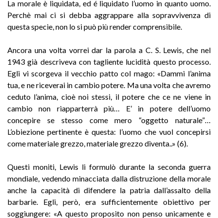
La morale è liquidata, ed é liquidato l’uomo in quanto uomo.
Perchè mai ci si debba aggrappare alla sopravvivenza di
questa specie, non lo si può più render comprensibile.
Ancora una volta vorrei dar la parola a C. S. Lewis, che nel
1943 già descriveva con tagliente lucidità questo processo.
Egli vi scorgeva il vecchio patto col mago: «Dammi l’anima
tua, e ne riceverai in cambio potere. Ma una volta che avremo
ceduto l’anima, cioè noi stessi, il potere che ce ne viene in
cambio non riapparterrà più… E’ in potere dell’uomo
concepire se stesso come mero “oggetto naturale”…
L’obiezione pertinente è questa: l’uomo che vuol concepirsi
come materiale grezzo, materiale grezzo diventa..» (6).
Questi moniti, Lewis li formulò durante la seconda guerra
mondiale, vedendo minacciata dalla distruzione della morale
anche la capacità di difendere la patria dall’assalto della
barbarie. Egli, però, era sufficientemente obiettivo per
soggiungere: «A questo proposito non penso unicamente e