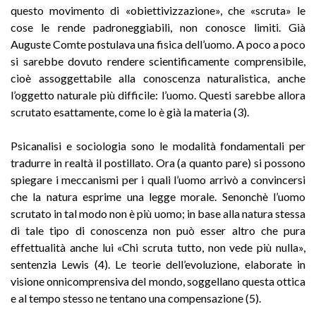
questo movimento di «obiettivizzazione», che «scruta» le
cose le rende padroneggiabili, non conosce limiti. Già
Auguste Comte postulava una fisica dell’uomo. A poco a poco
si sarebbe dovuto rendere scientificamente comprensibile,
cioè assoggettabile alla conoscenza naturalistica, anche
l’oggetto naturale più difficile: l’uomo. Questi sarebbe allora
scrutato esattamente, come lo è già la materia (3).
Psicanalisi e sociologia sono le modalità fondamentali per
tradurre in realtà il postillato. Ora (a quanto pare) si possono
spiegare i meccanismi per i quali l’uomo arrivò a convincersi
che la natura esprime una legge morale. Senonchè l’uomo
scrutato in tal modo non è più uomo; in base alla natura stessa
di tale tipo di conoscenza non può esser altro che pura
effettualità anche lui «Chi scruta tutto, non vede più nulla»,
sentenzia Lewis (4). Le teorie dell’evoluzione, elaborate in
visione onnicomprensiva del mondo, soggellano questa ottica
e al tempo stesso ne tentano una compensazione (5).