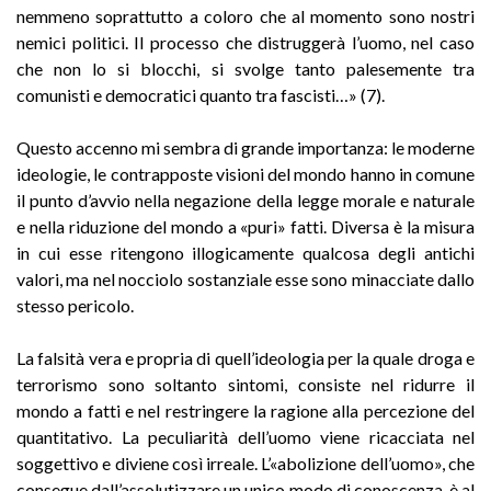
nemmeno soprattutto a coloro che al momento sono nostri
nemici politici. Il processo che distruggerà l’uomo, nel caso
che non lo si blocchi, si svolge tanto palesemente tra
comunisti e democratici quanto tra fascisti…» (7).
Questo accenno mi sembra di grande importanza: le moderne
ideologie, le contrapposte visioni del mondo hanno in comune
il punto d’avvio nella negazione della legge morale e naturale
e nella riduzione del mondo a «puri» fatti. Diversa è la misura
in cui esse ritengono illogicamente qualcosa degli antichi
valori, ma nel nocciolo sostanziale esse sono minacciate dallo
stesso pericolo.
La falsità vera e propria di quell’ideologia per la quale droga e
terrorismo sono soltanto sintomi, consiste nel ridurre il
mondo a fatti e nel restringere la ragione alla percezione del
quantitativo. La peculiarità dell’uomo viene ricacciata nel
soggettivo e diviene così irreale. L’«abolizione dell’uomo», che
consegue dall’assolutizzare un unico modo di conoscenza, è al