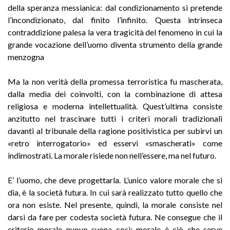
della speranza messianica: dal condizionamento si pretende
l’incondizionato, dal finito l’infinito. Questa intrinseca
contraddizione palesa la vera tragicità del fenomeno in cui la
grande vocazione dell’uomo diventa strumento della grande
menzogna
Ma la non verità della promessa terroristica fu mascherata,
dalla media dei coinvolti, con la combinazione di attesa
religiosa e moderna intellettualità. Quest’ultima consiste
anzitutto nel trascinare tutti i criteri morali tradizionali
davanti al tribunale della ragione positivistica per subirvi un
«retro interrogatorio» ed esservi «smascherati» come
indimostrati. La morale risiede non nell’essere, ma nel futuro.
E’ l’uomo, che deve progettarla. L’unico valore morale che si
dia, è la società fu­tura. In cui sarà realizzato tutto quello che
ora non esiste. Nel presente, quindi, la morale consiste nel
darsi da fare per codesta società futura. Ne consegue che il
criterio morale nuovo suona così: morale è ciò che serve