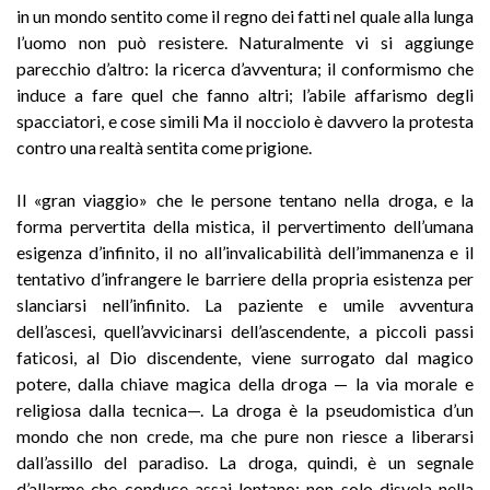
in un mondo sentito come il regno dei fatti nel quale alla lunga
l’uomo non può resistere. Naturalmente vi si aggiunge
parecchio d’altro: la ricerca d’avventura; il conformismo che
induce a fare quel che fanno altri; l’abile affarismo degli
spacciatori, e cose simili Ma il nocciolo è davvero la protesta
contro una realtà sentita come prigione.
Il «gran viaggio» che le persone tentano nella droga, e la
forma pervertita della mistica, il pervertimento dell’umana
esigenza d’infinito, il no all’invalicabilità dell’immanenza e il
tentativo d’infrangere le barriere della propria esistenza per
slanciarsi nell’infinito. La paziente e umile avventura
dell’ascesi, quell’avvicinarsi dell’ascendente, a piccoli passi
faticosi, al Dio discendente, viene surrogato dal magico
potere, dalla chiave magica della droga — la via morale e
religiosa dalla tecnica—. La droga è la pseudomistica d’un
mondo che non crede, ma che pure non riesce a liberarsi
dall’assillo del paradiso. La droga, quindi, è un segnale
d’allarme che conduce assai lontano; non solo disvela nella