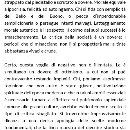
strappato dal piedistallo e scrutato a dovere. Morale equivale
a ipocrisia, felicità ad autoinganno. Chi si fida con semplicità
del Bello e del Buono, o pecca d’imperdonabile
semplicioneria o persegue intenti malvagi. L’atteg­giamento
morale autentico è il sospetto, il colmo dei suoi successi è lo
smascheramento. La critica della società è un dovere; i
pericoli che ci minacciano, non li si prospetterà mai a tinte
abbastanza vivaci e crude.
Certo, questa voglia di negativo non è illimitata. Le è
simultaneo un dovere di ottimismo, a cui non si può
contravvenire restando impuniti. Chi, poniamo, esprimesse
l’opinione che non tutto è stato giusto, nell’evoluzione
spirituale dell’epoca moderna e che in taluni ambiti essenziali
è necessario tornare a ri­flettere sul patrimonio sapienziale
comune alle grandi culture, avrebbe evidente­mente scelto il
tipo di critica sbagliato. Si troverebbe improvvisamente
dinanzi a una decisa apologia delle scelte moderne
fondamentali; che la linea maestra del divenire storico sia