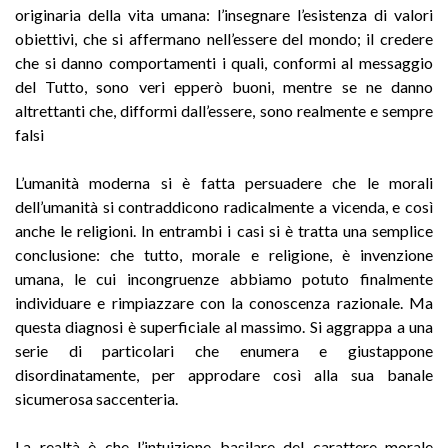
originaria della vita umana: l’insegnare l’esistenza di valori
obiettivi, che si affermano nell’essere del mondo; il credere
che si danno comportamenti i quali, conformi al messaggio
del Tutto, sono veri epperò buoni, mentre se ne danno
altrettanti che, difformi dall’essere, sono realmente e sempre
falsi
L’umanità moderna si è fatta persuadere che le morali
dell’umanità si contraddicono radicalmente a vicenda, e così
anche le religioni. In entrambi i casi si è tratta una semplice
conclusione: che tutto, morale e religione, è invenzione
umana, le cui incongruenze abbiamo potuto finalmente
individuare e rimpiazzare con la conoscenza razionale. Ma
questa diagnosi è superficiale al massimo. Si aggrappa a una
serie di particolari che enumera e giustappone
disordinatamen­te, per approdare così alla sua banale
sicumerosa saccenteria.
La realtà è che l’intuizione basilare del carattere morale