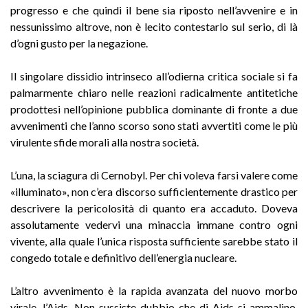
progresso e che quindi il bene sia riposto nell’avvenire e in
nessunissimo altrove, non è lecito contestarlo sul serio, di là
d’ogni gusto per la negazione.
Il singolare dissidio intrinseco all’odierna critica sociale si fa
palmarmente chiaro nelle reazioni radicalmente antitetiche
prodottesi nell’opinione pubblica dominante di fronte a due
avvenimenti che l’anno scorso sono stati avvertiti come le più
virulente sfide morali alla nostra società.
L’una, la sciagura di Cernobyl. Per chi voleva farsi valere come
«illuminato», non c’era discorso sufficientemente drastico per
descrivere la pericolosità di quanto era accaduto. Doveva
assolutamente vedervi una minaccia immane contro ogni
vivente, alla quale l’unica risposta sufficiente sarebbe stato il
congedo totale e definitivo dell’energia nucleare.
L’altro avvenimento è la rapida avanzata del nuovo morbo
virale, l’Aids. Non sussiste dubbio che di Aids si ammalino,