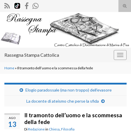
Atti
il
Search for:
mod
di
rice
Rassegna Stampa Cattolica
Attiv
la
Home
»
Il tramonto dell’uomo e la scommessa della fede
navig
Elogio paradossale (ma non troppo) dell’evasore
La docente di ateismo che perse la sfida
Il tramonto dell’uomo e la scommessa
AGO
della fede
13
Di
Redazione
in
Chiesa
,
Filosofia