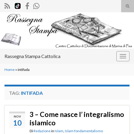
Atti
il
Search for:
mod
di
rice
Rassegna Stampa Cattolica
Attiv
la
Home
»
intifada
navig
TAG:
INTIFADA
3 – Come nasce l’ integralismo
NOV
10
islamico
Di
Redazione
in
Islam
,
Islam fondamentalismo