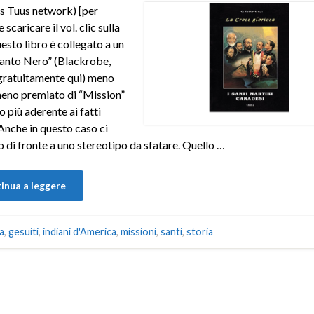
s Tuus network) [per
 scaricare il vol. clic sulla
esto libro è collegato a un
anto Nero” (Blackrobe,
 gratuitamente qui) meno
eno premiato di “Mission”
 più aderente ai fatti
. Anche in questo caso ci
 di fronte a uno stereotipo da sfatare. Quello …
inua a leggere
a
,
gesuiti
,
indiani d'America
,
missioni
,
santi
,
storia