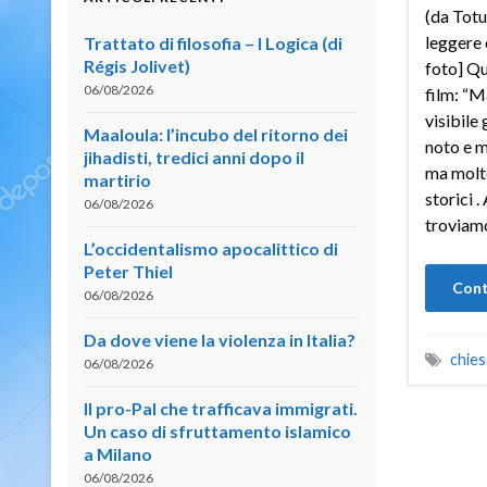
(da Totu
leggere e
Trattato di filosofia – I Logica (di
Régis Jolivet)
foto] Qu
06/08/2026
film: “M
visibile
Maaloula: l’incubo del ritorno dei
noto e m
jihadisti, tredici anni dopo il
ma molto
martirio
storici 
06/08/2026
troviamo
L’occidentalismo apocalittico di
Peter Thiel
Cont
06/08/2026
Da dove viene la violenza in Italia?
chies
06/08/2026
Il pro-Pal che trafficava immigrati.
Un caso di sfruttamento islamico
a Milano
06/08/2026