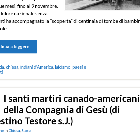
ue mesi, fino al 9 novembre.
dolore nazionale senza
ti ha accompagnato la “scoperta” di centinaia di tombe di bambin
uole …
inua a leggere
da
,
chiesa
,
indiani d'America
,
laicismo
,
paesi e
ti
I santi martiri canado-americani
della Compagnia di Gesù (di
stino Testore s.J.)
ne
in
Chiesa
,
Storia