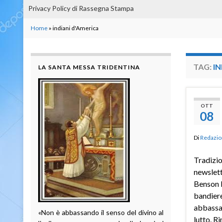
Privacy Policy di Rassegna Stampa
Home
»
indiani d'America
TAG:
IN
LA SANTA MESSA TRIDENTINA
OTT
08
Di
Redazio
Tradizio
newslet
Benson I
bandiere
abbassat
«Non è abbassando il senso del divino al
lutto. R