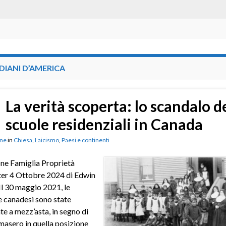
DIANI D’AMERICA
La verità scoperta: lo scandalo d
scuole residenziali in Canada
ne
in
Chiesa
,
Laicismo
,
Paesi e continenti
ne Famiglia Proprietà
ter 4 Ottobre 2024 di Edwin
l 30 maggio 2021, le
 canadesi sono state
e a mezz’asta, in segno di
imasero in quella posizione