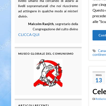
livello umano ma cercando di alzarsi ai
per cinq
livelli soprannaturali che noi riusciremo
Questo 
ad attingere in qualche modo ai misteri
preceden
divini».
alle “Sc
Malcolm Ranjith
, segretario della
Congregazione del culto divino
CLICCA QUI
Cont
Cana
MUSEO GLOBALE DEL COMUNISMO
continen
MAG
13
Cele
Di
Redazio
ARTICOLI RECENTI