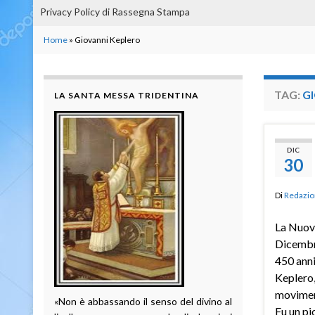
Privacy Policy di Rassegna Stampa
Home
»
Giovanni Keplero
TAG:
G
LA SANTA MESSA TRIDENTINA
DIC
30
Di
Redazio
La Nuov
Dicembr
450 anni
Keplero, 
moviment
«Non è abbassando il senso del divino al
Fu un pi