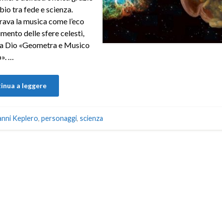
bio tra fede e scienza.
ava la musica come l’eco
mento delle sfere celesti,
da Dio «Geometra e Musico
». …
inua a leggere
anni Keplero
,
personaggi
,
scienza