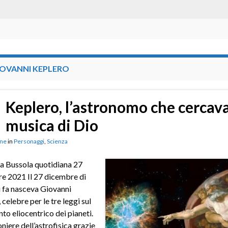
IOVANNI KEPLERO
Keplero, l’astronomo che cercava
musica di Dio
ne
in
Personaggi
,
Scienza
a Bussola quotidiana 27
e 2021 Il 27 dicembre di
 fa nasceva Giovanni
celebre per le tre leggi sul
o eliocentrico dei pianeti.
oniere dell’astrofisica grazie