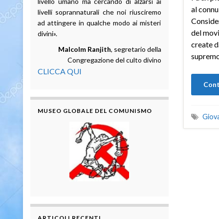
livello umano ma cercando di alzarsi ai
al connu
livelli soprannaturali che noi riusciremo
Consider
ad attingere in qualche modo ai misteri
del movi
divini».
create 
Malcolm Ranjith
, segretario della
supremo
Congregazione del culto divino
CLICCA QUI
Cont
MUSEO GLOBALE DEL COMUNISMO
Giov
ARTICOLI RECENTI