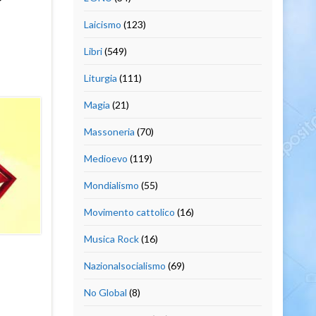
?
Laicismo
(123)
Libri
(549)
Liturgia
(111)
Magia
(21)
Massoneria
(70)
Medioevo
(119)
Mondialismo
(55)
Movimento cattolico
(16)
Musica Rock
(16)
Nazionalsocialismo
(69)
No Global
(8)