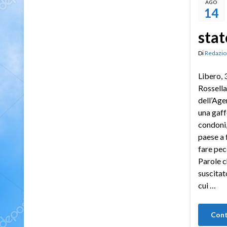
AGO
14
stat
Di
Redazio
Libero, 
Rossella
dell’Age
una gaffe
condoni,
paese a 
fare pec
Parole c
suscitato
cui …
Cont