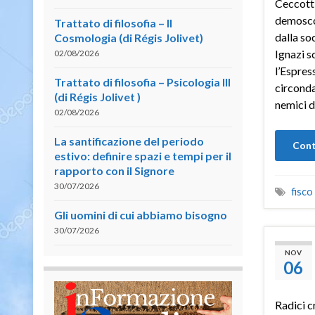
Ceccotti
demosco
Trattato di filosofia – II
dalla so
Cosmologia (di Régis Jolivet)
Ignazi s
02/08/2026
l’Espres
Trattato di filosofia – Psicologia III
circonda
(di Régis Jolivet )
nemici d
02/08/2026
La santificazione del periodo
Cont
estivo: definire spazi e tempi per il
rapporto con il Signore
30/07/2026
fisco
Gli uomini di cui abbiamo bisogno
30/07/2026
NOV
06
Radici c