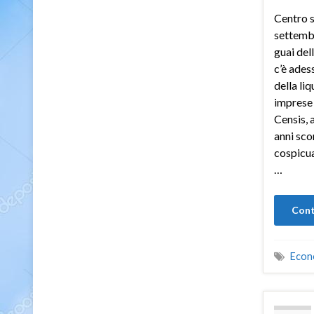
Centro s
settembr
guai del
c’è ades
della liq
imprese 
Censis, 
anni sco
cospicua
…
Cont
Econ