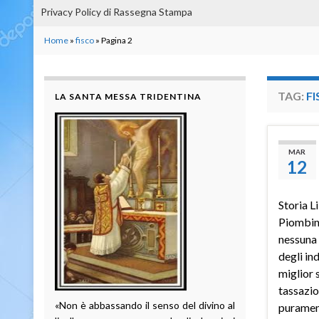
Privacy Policy di Rassegna Stampa
Home
»
fisco
»
Pagina 2
TAG:
F
LA SANTA MESSA TRIDENTINA
MAR
12
Storia L
Piombini
nessuna 
degli ind
miglior 
tassazio
«Non è abbassando il senso del divino al
puramen