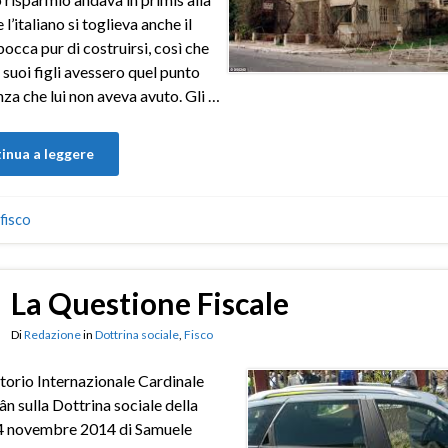
 l’italiano si toglieva anche il
bocca pur di costruirsi, così che
 suoi figli avessero quel punto
nza che lui non aveva avuto. Gli …
inua a leggere
fisco
La Questione Fiscale
Di
Redazione
in
Dottrina sociale
,
Fisco
orio Internazionale Cardinale
n sulla Dottrina sociale della
4 novembre 2014 di Samuele