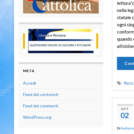
lettura”
nella le
statale c
ogni sin
conforme 
quando c
all’obbe
Cont
META
fisco
Accedi
Feed dei contenuti
Feed dei commenti
OTT
02
WordPress.org
Di
Redazio