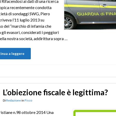
 Rifacendosi ai dati di una ricerca
pica recentemente condotta
cietà di sondaggi SWG, Piero
criveva l’11 luglio 2013 su
so del “marchio di infamia che
 gli evasori, considerati i peggiori
ella nostra società, addirittura sopra …
inua a leggere
L’obiezione fiscale è legittima?
Di
Redazione
in
Fisco
ristiane n.98 ottobre 2014 Una