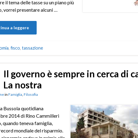
re il tema delle tasse su un piano più
, vorrei presentare alcuni …
inua a leggere
omia
,
fisco
,
tassazione
Il governo è sempre in cerca di c
La nostra
ne
in
Famiglia
,
Filosofia
a Bussola quotidiana
bre 2014 di Rino Cammilleri
no, quando teneva famiglia,
 record mondiale del risparmio.
 risparmio andava in primis alla