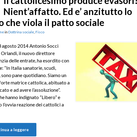
Il cattolicesimo produce evasori
Nient’affatto. Ed e’ anzitutto lo
o che viola il patto sociale
ne
in
Dottrina sociale
,
Fisco
3 agosto 2014 Antonio Socci
 Orlandi, il nuovo direttore
nzia delle entrate, ha esordito con
: “In Italia sanatorie, scudi,
 sono pane quotidiano. Siamo un
forte matrice cattolica, abituato a
cato e ad avere l’assoluzione”.
he hanno indignato “Libero” e
 l’ovvia reazione dei cattolici a
inua a leggere