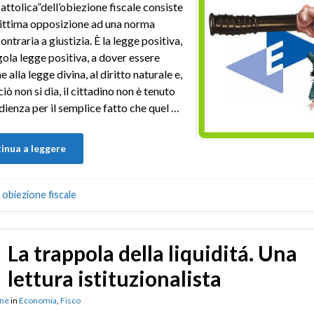
cattolica”dell’obiezione fiscale consiste
gittima opposizione ad una norma
ontraria a giustizia. È la legge positiva,
gola legge positiva, a dover essere
alla legge divina, al diritto naturale e,
iò non si dia, il cittadino non è tenuto
dienza per il semplice fatto che quel …
inua a leggere
,
obiezione fiscale
La trappola della liquiditá. Una
lettura istituzionalista
ne
in
Economia
,
Fisco