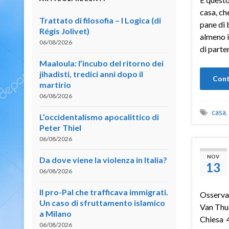
casa, che
Trattato di filosofia – I Logica (di
pane di 
Régis Jolivet)
almeno i
06/08/2026
di parte
Maaloula: l’incubo del ritorno dei
jihadisti, tredici anni dopo il
Cont
martirio
06/08/2026
casa
,
L’occidentalismo apocalittico di
Peter Thiel
06/08/2026
NOV
Da dove viene la violenza in Italia?
13
06/08/2026
Il pro-Pal che trafficava immigrati.
Osservat
Un caso di sfruttamento islamico
Van Thuâ
a Milano
Chiesa 
06/08/2026