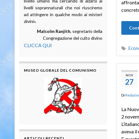
livello umano ma cercando di alzarsi ai
affronta
livelli soprannaturali che noi riusciremo
concreto
ad attingere in qualche modo ai misteri
divini».
Cont
Malcolm Ranjith
, segretario della
Congregazione del culto divino
CLICCA QUI
Econ
MUSEO GLOBALE DEL COMUNISMO
NOV
27
Di
Redazio
La Nuov
2 novem
L’italia
aveva il
ARTICOLI RECENTI
E questo